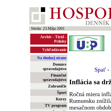
Streda 23.Mája 2001
Archív
-
Tiráž
-
Prílohy
Vyhľadávanie
Na titulnej strane
Domáce
Spať
-
spravodajstvo
Finančné
spravodajstvo
Inflácia sa drž
Zahraničie
Šport
Ročná miera inflá
Kurzy
Rumunsku znížila
TV program
mesačnom období