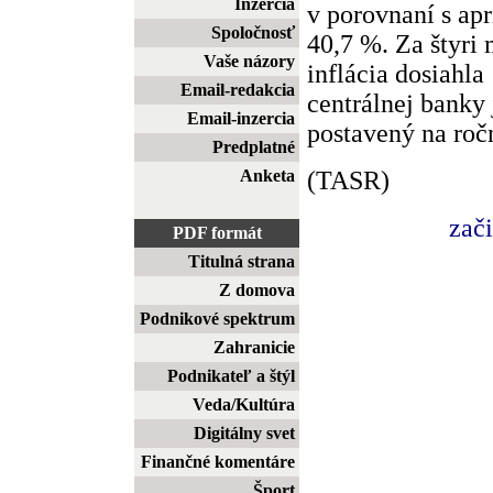
Inzercia
v porovnaní s ap
Spoločnosť
40,7 %. Za štyri
Vaše názory
inflácia dosiahl
Email-redakcia
centrálnej banky 
Email-inzercia
postavený na roč
Predplatné
(TASR)
Anketa
zač
PDF formát
Titulná strana
Z domova
Podnikové spektrum
Zahranicie
Podnikateľ a štýl
Veda/Kultúra
Digitálny svet
Finančné komentáre
Šport