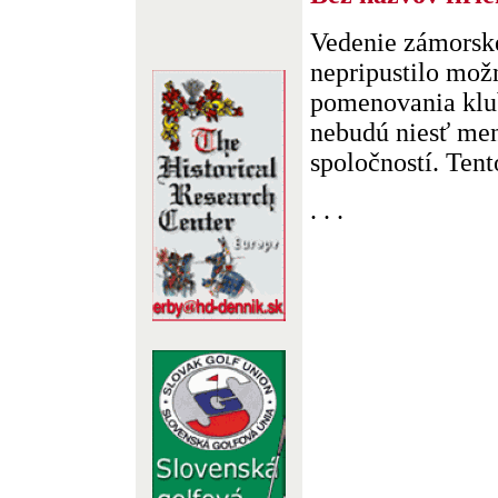
Vedenie zámorsk
nepripustilo mož
pomenovania klub
nebudú niesť me
spoločností. Tent
. . .