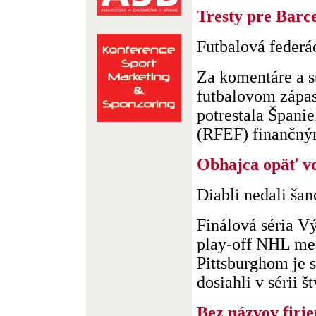
Tresty pre Barc
Futbalová federá
Za komentáre a 
futbalovom zápas
potrestala Španie
(RFEF) finančným
Obhajca opäť vo
Diabli nedali ša
Finálová séria V
play-off NHL me
Pittsburghom je 
dosiahli v sérii št
Bez názvov firi