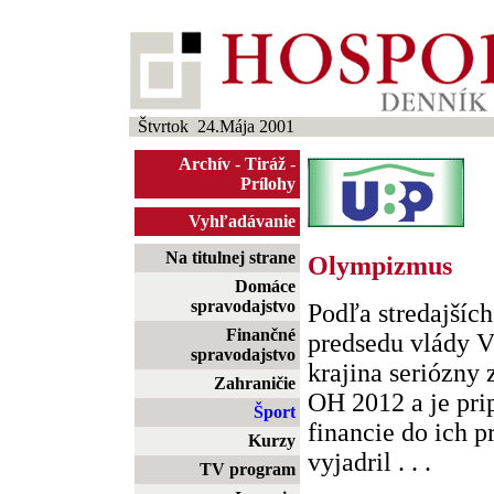
Štvrtok 24.Mája 2001
Archív
-
Tiráž
-
Prílohy
Vyhľadávanie
Na titulnej strane
Olympizmus
Domáce
spravodajstvo
Podľa stredajšíc
Finančné
predsedu vlády V
spravodajstvo
krajina seriózny
Zahraničie
OH 2012 a je pri
Šport
financie do ich p
Kurzy
vyjadril . . .
TV program