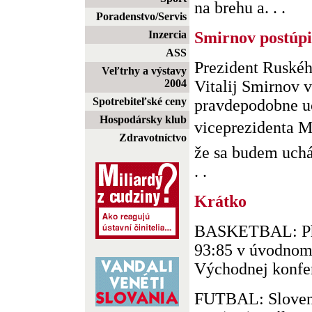
na brehu a. . .
Poradenstvo/Servis
Inzercia
Smirnov postúpi
ASS
Prezident Ruské
Veľtrhy a výstavy
2004
Vitalij Smirnov v
Spotrebiteľské ceny
pravdepodobne u
Hospodársky klub
viceprezidenta M
Zdravotníctvo
že sa budem uchá
. .
Krátko
BASKETBAL: Phi
93:85 v úvodnom 
Východnej konfe
FUTBAL: Sloven