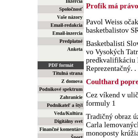
Inzercia
Profík má práv
Spoločnosť
Vaše názory
Pavol Weiss očak
Email-redakcia
basketbalistov S
Email-inzercia
Predplatné
Basketbalisti Slo
Anketa
vo Vysokých Tatr
predkvalifikáciu
PDF formát
Reprezentačný. . 
Titulná strana
Coulthard popre
Z domova
Podnikové spektrum
Cez víkend v ul
Zahranicie
formuly 1
Podnikateľ a štýl
Veda/Kultúra
Tradičný obraz ú
Digitálny svet
Carla lemovaných
Finančné komentáre
monoposty krúži
Šport