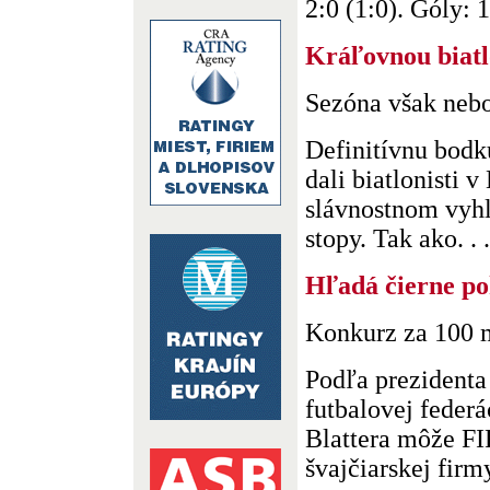
2:0 (1:0). Góly: 1
Kráľovnou biat
Sezóna však nebo
Definitívnu bodk
dali biatlonisti v
slávnostnom vyhl
stopy. Tak ako. . .
Hľadá čierne po
Konkurz za 100 
Podľa prezident
futbalovej feder
Blattera môže FI
švajčiarskej firm