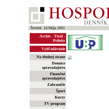
Štvrtok 24.Mája 2001
Archív
-
Tiráž
-
Prílohy
Vyhľadávanie
Na titulnej strane
Domáce
spravodajstvo
Finančné
spravodajstvo
Zahraničie
Šport
Kurzy
TV program