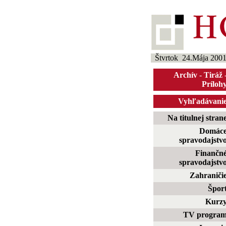
Štvrtok 24.Mája 200
Archív
-
Tiráž
Príloh
Vyhľadávani
Na titulnej stran
Domác
spravodajstv
Finančn
spravodajstv
Zahraniči
Špor
Kurz
TV progra