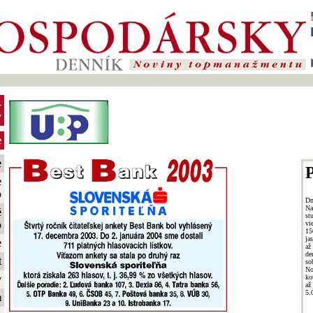
1
-
y
e
e
P
e
o
Dn
Na
é
st
o
vi
15
ja
e
až
de
t
so
No
ko
y
až
5.
m