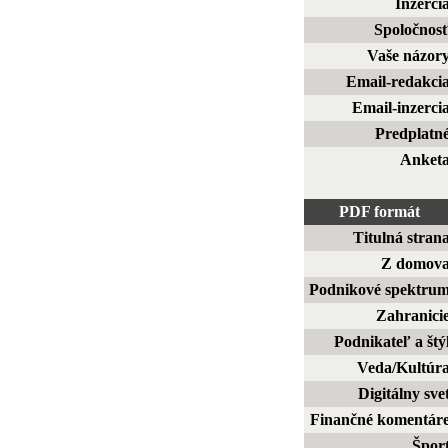
Inzerci
Spoločnos
Vaše názor
Email-redakci
Email-inzerci
Predplatn
Anket
PDF formát
Titulná stran
Z domov
Podnikové spektru
Zahranici
Podnikateľ a štý
Veda/Kultúr
Digitálny sve
Finančné komentár
Špor