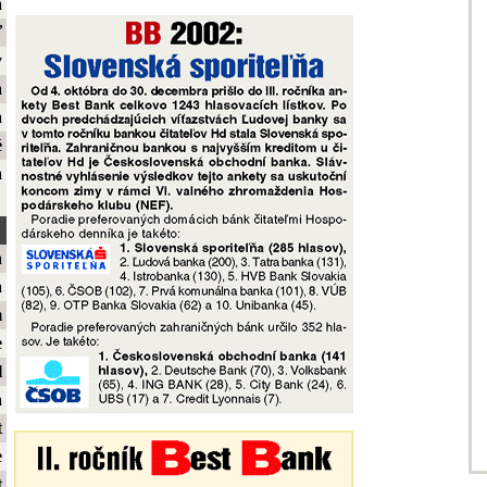
a
ť
y
a
a
é
a
a
a
m
e
l
a
t
e
t