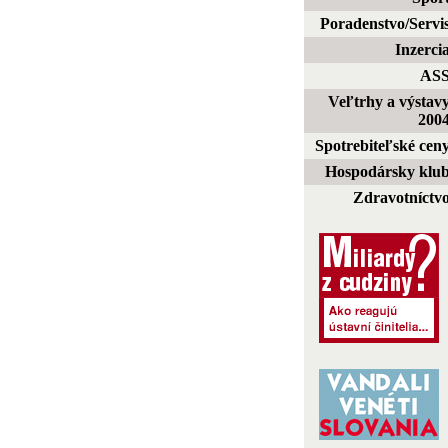
Poradenstvo/Servi
Inzerci
AS
Veľtrhy a výstav
200
Spotrebiteľské cen
Hospodársky klu
Zdravotníctv