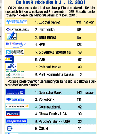
s
a
S
y
4
y
b
o