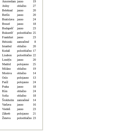
Amsterdam
jasno
19
Atény
oblačno
27
Belehrad
jasno
20
Berlín
jasno
20
Bratislava
jasno
24
Brusel
jasno
18
Budapešť
jasno
23
Bukurešť
polooblačno
25
Frankfurt
jasno
23
Helsinki
zamračené
8
Istanbul
oblačno
20
Kodaň
polooblačno
17
Lisabon
polooblačno
22
Londýn
jasno
20
Madrid
polojasno
25
Miláno
oblačno
19
Moskva
oblačno
14
Oslo
polojasno
13
Paríž
polojasno
24
Praha
jasno
18
Rím
oblačno
24
Sofia
oblačno
18
Štokholm
zamračené
14
Varšava
jasno
16
Viedeň
jasno
23
Záhreb
polojasno
21
Ženeva
polooblačno
23