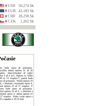
USD
50,274 Sk
EUR
43,183 Sk
CHF
28,258 Sk
CZK
1,262 Sk
očasie
es bude jasno až polojasno.
jvyššia denná teplota 22 až 26
upňov. Juhovýchodný až južný
etor 3 až 6 m/s. Teplota vo výške
00 m 13 stupňov.V piatok bude
sno až polojasno. Nočná teplota 10
 6, v údoliach a kotlinách okolo 4,
nná teplota 23 až 27 stupňov. V
botu bude jasno až polojasno.
čná teplota 10 až 6, v údoliach a
tlinách okolo 4, denná teplota 23
 27 stupňov. Slnko vyjde zajtra o
03 a zapadne o 20.35 hod.