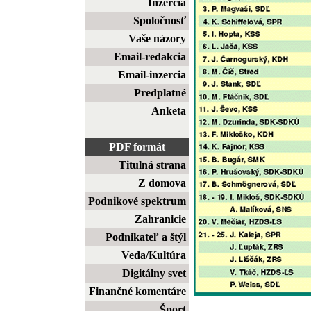
Inzercia
Spoločnosť
Vaše názory
Email-redakcia
Email-inzercia
Predplatné
Anketa
PDF formát
Titulná strana
Z domova
Podnikové spektrum
Zahranicie
Podnikateľ a štýl
Veda/Kultúra
Digitálny svet
Finančné komentáre
Šport