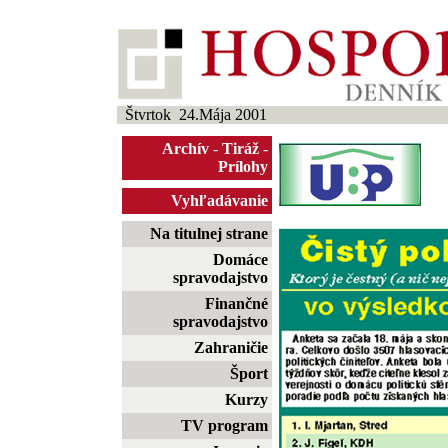
Štvrtok 24.Mája 2001
Archív
-
Tiráž
-
Prílohy
Vyhľadávanie
Na titulnej strane
Domáce
spravodajstvo
Finančné
spravodajstvo
Zahraničie
Šport
Kurzy
TV program