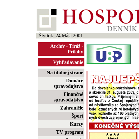
Štvrtok 24.Mája 2001
Archív
-
Tiráž
-
Prílohy
Vyhľadávanie
Na titulnej strane
Domáce
spravodajstvo
Finančné
spravodajstvo
Zahraničie
Šport
Kurzy
TV program