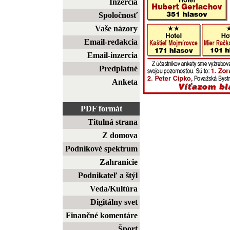
Inzercia
Spoločnosť
Vaše názory
Email-redakcia
Email-inzercia
Predplatné
Anketa
PDF formát
Titulná strana
Z domova
Podnikové spektrum
Zahranicie
Podnikateľ a štýl
Veda/Kultúra
Digitálny svet
Finančné komentáre
Šport