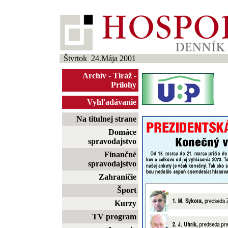
Štvrtok 24.Mája 2001
Archív
-
Tiráž
-
Prílohy
Vyhľadávanie
Na titulnej strane
Domáce
spravodajstvo
Finančné
spravodajstvo
Zahraničie
Šport
Kurzy
TV program