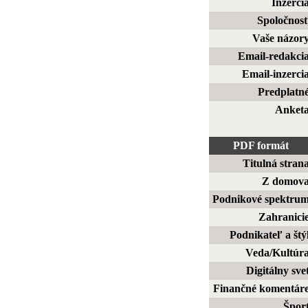
Inzerci
Spoločnos
Vaše názor
Email-redakci
Email-inzerci
Predplatn
Anket
PDF formát
Titulná stran
Z domov
Podnikové spektru
Zahranici
Podnikateľ a štý
Veda/Kultúr
Digitálny sve
Finančné komentár
Špor