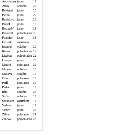
Amsterdam
jasno
19
Atény
oblačno
27
Belehrad
jasno
20
Berlín
jasno
20
Bratislava
jasno
24
Brusel
jasno
18
Budapešť
jasno
23
Bukurešť
polooblačno
25
Frankfurt
jasno
23
Helsinki
zamračené
8
Istanbul
oblačno
20
Kodaň
polooblačno
17
Lisabon
polooblačno
22
Londýn
jasno
20
Madrid
polojasno
25
Miláno
oblačno
19
Moskva
oblačno
14
Oslo
polojasno
13
Paríž
polojasno
24
Praha
jasno
18
Rím
oblačno
24
Sofia
oblačno
18
Štokholm
zamračené
14
Varšava
jasno
16
Viedeň
jasno
23
Záhreb
polojasno
21
Ženeva
polooblačno
23