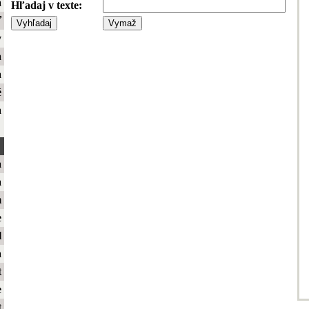
a
Hľadaj v texte:
ť
y
a
a
é
a
a
a
m
e
l
a
t
e
t