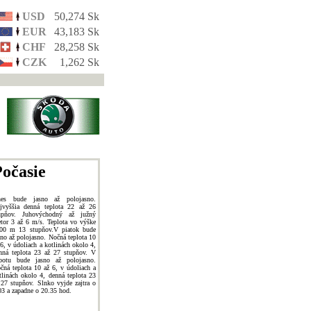
USD
50,274 Sk
EUR
43,183 Sk
CHF
28,258 Sk
CZK
1,262 Sk
očasie
es bude jasno až polojasno.
jvyššia denná teplota 22 až 26
upňov. Juhovýchodný až južný
etor 3 až 6 m/s. Teplota vo výške
00 m 13 stupňov.V piatok bude
sno až polojasno. Nočná teplota 10
 6, v údoliach a kotlinách okolo 4,
nná teplota 23 až 27 stupňov. V
botu bude jasno až polojasno.
čná teplota 10 až 6, v údoliach a
tlinách okolo 4, denná teplota 23
 27 stupňov. Slnko vyjde zajtra o
03 a zapadne o 20.35 hod.