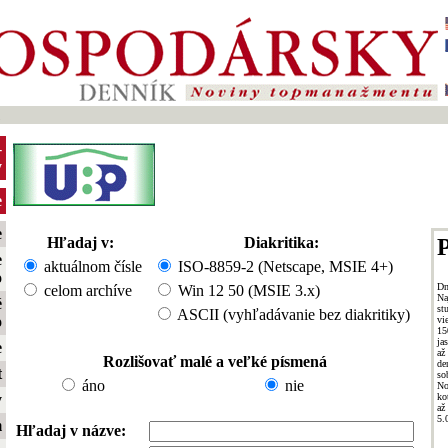
1
-
y
e
e
Hľadaj v:
Diakritika:
P
e
aktuálnom čísle
ISO-8859-2 (Netscape, MSIE 4+)
o
Dn
celom archíve
Win 12 50 (MSIE 3.x)
Na
é
st
ASCII (vyhľadávanie bez diakritiky)
o
vi
15
ja
e
až
Rozlišovať malé a veľké písmená
de
t
so
áno
nie
No
ko
y
až
5.
m
Hľadaj v názve: