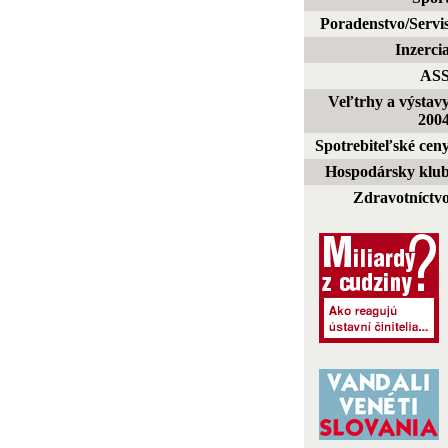
Poradenstvo/Servi
Inzerci
AS
Veľtrhy a výstav
200
Spotrebiteľské cen
Hospodársky klu
Zdravotníctv