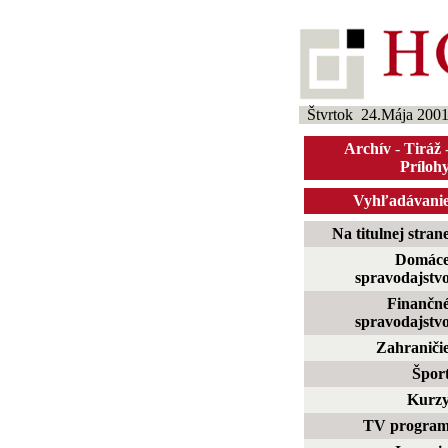
Štvrtok 24.Mája 200
Archív
-
Tiráž
Príloh
Vyhľadávani
Na titulnej stran
Domác
spravodajstv
Finančn
spravodajstv
Zahraniči
Špor
Kurz
TV progra