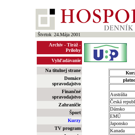
Štvrtok 24.Mája 2001
Archív
-
Tiráž
-
Prílohy
Vyhľadávanie
Na titulnej strane
Kurz
Domáce
platno
spravodajstvo
Finančné
Austrália
spravodajstvo
Česká republ
Zahraničie
Dánsko
Šport
EMÚ
Kurzy
Japonsko
TV program
Kanada