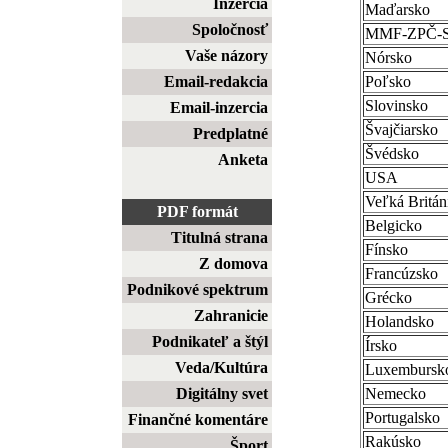
Inzercia
Maďarsko
Spoločnosť
MMF-ZPČ-
Vaše názory
Nórsko
Email-redakcia
Poľsko
Slovinsko
Email-inzercia
Švajčiarsko
Predplatné
Švédsko
Anketa
USA
Veľká Britán
PDF formát
Belgicko
Titulná strana
Fínsko
Z domova
Francúzsko
Podnikové spektrum
Grécko
Zahranicie
Holandsko
Podnikateľ a štýl
Írsko
Veda/Kultúra
Luxembursk
Digitálny svet
Nemecko
Portugalsko
Finančné komentáre
Rakúsko
Šport