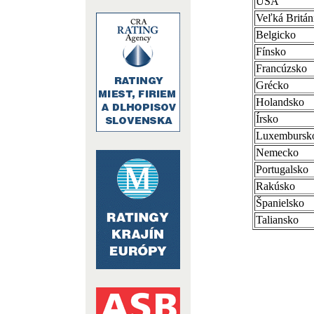
USA
Veľká Britán
Belgicko
Fínsko
Francúzsko
Grécko
Holandsko
Írsko
Luxembursk
Nemecko
Portugalsko
Rakúsko
Španielsko
Taliansko