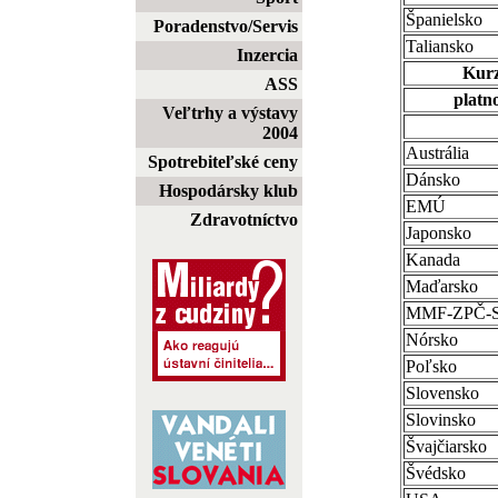
Španielsko
Poradenstvo/Servis
Taliansko
Inzercia
Kurz
ASS
platno
Veľtrhy a výstavy
2004
Austrália
Spotrebiteľské ceny
Dánsko
Hospodársky klub
EMÚ
Zdravotníctvo
Japonsko
Kanada
Maďarsko
MMF-ZPČ-
Nórsko
Poľsko
Slovensko
Slovinsko
Švajčiarsko
Švédsko