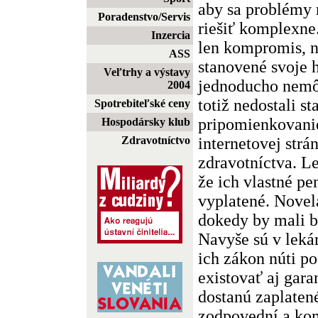
aby sa problémy 
Poradenstvo/Servis
riešiť komplexn
Inzercia
len kompromis, n
ASS
stanovené svoje h
Veľtrhy a výstavy
jednoducho nemô
2004
totiž nedostali s
Spotrebiteľské ceny
pripomienkovanie
Hospodársky klub
internetovej strá
Zdravotníctvo
zdravotníctva. Le
že ich vlastné p
vyplatené. Novel
dokedy by mali 
Navyše sú v leká
ich zákon núti p
existovať aj gara
dostanú zaplaten
zodpovední a ko