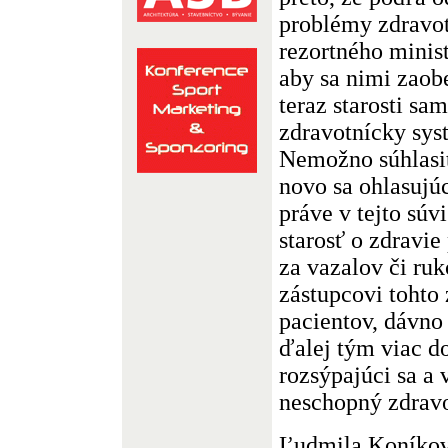
problémy zdravot
rezortného minist
aby sa nimi zaob
teraz starosti sa
zdravotnícky sys
Nemožno súhlasiť
novo sa ohlasujúc
práve v tejto súv
starosť o zdravie
za vazalov či ru
zástupcovi tohto 
pacientov, dávno 
ďalej tým viac do
rozsýpajúci sa a v
neschopný zdravo
Ľudmila Koníko