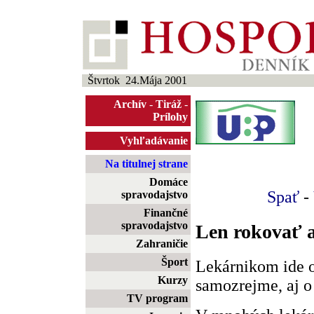
Štvrtok 24.Mája 2001
Archív
-
Tiráž
-
Prílohy
Vyhľadávanie
Na titulnej strane
Domáce
Spať
-
spravodajstvo
Finančné
spravodajstvo
Len rokovať a
Zahraničie
Šport
Lekárnikom ide o 
Kurzy
samozrejme, aj o
TV program