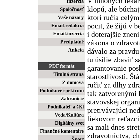
V mnohých lekárň
Inzercia
klopú, ale búchaj
Spoločnosť
ktorí ručia celý
Vaše názory
pocit, že žijú v 
Email-redakcia
i doterajšie znen
Email-inzercia
zákona o zdravot
Predplatné
dávalo za pravdu 
Anketa
tu úsilie zbaviť 
PDF formát
garantovanie pos
Titulná strana
starostlivosti. Š
Z domova
ručiť za dlhy zdr
Podnikové spektrum
tak zatvorenými 
Zahranicie
stavovskej organi
Podnikateľ a štýl
pretrvávajúci ned
Veda/Kultúra
liekovom reťazci.
Digitálny svet
sa mali dnes stre
Finančné komentáre
zdravotníctva, ch
Šport