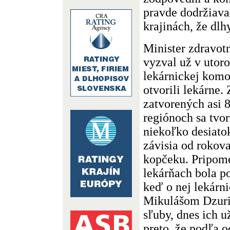
pravde dodržiava
krajinách, že dlh
Minister zdravo
vyzval už v utor
lekárnickej komor
otvorili lekárne. 
zatvorených asi 
regiónoch sa tvor
niekoľko desiato
závisia od rokov
kopčeku. Pripome
lekárňach bola po
keď o nej lekárni
Mikulášom Dzuri
sľuby, dnes ich u
preto, že podľa o