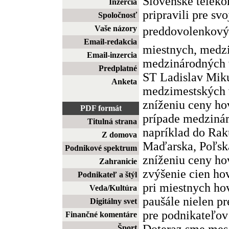
Slovenské telek
Inzercia
pripravili pre svo
Spoločnosť
Vaše názory
preddovolenkový 
Email-redakcia
miestnych, medz
Email-inzercia
medzinárodných v
Predplatné
ST Ladislav Miku
Anketa
medzimestských 
zníženiu ceny ho
PDF formát
prípade medzinár
Titulná strana
napríklad do Ra
Z domova
Maďarska, Poľsk
Podnikové spektrum
zníženiu ceny ho
Zahranicie
zvýšenie cien hov
Podnikateľ a štýl
pri miestnych ho
Veda/Kultúra
paušále nielen pr
Digitálny svet
pre podnikateľov
Finančné komentáre
Doteraz sme mesa
Šport