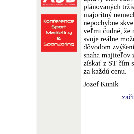
plánovaných trži
majoritný nemec
nepochybne skve
veľmi čudné, že 
svoje reálne mož
dôvodom zvýšeni
snaha majiteľov
získať z ST čím s
za každú cenu.
Jozef Kunik
zač