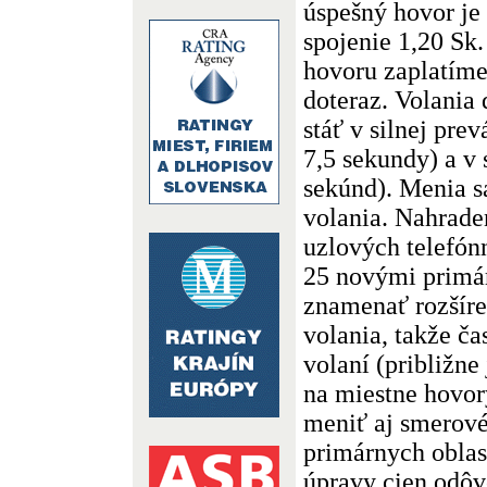
úspešný hovor je
spojenie 1,20 Sk
hovoru zaplatíme
doteraz. Volania
stáť v silnej pre
7,5 sekundy) a v 
sekúnd). Menia sa
volania. Nahrade
uzlových telefón
25 novými primá
znamenať rozšíre
volania, takže č
volaní (približne
na miestne hovor
meniť aj smerové
primárnych oblas
úpravy cien odô