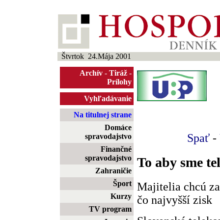
Štvrtok 24.Mája 2001
Archív
-
Tiráž
-
Prílohy
Vyhľadávanie
Na titulnej strane
Domáce
Spať
-
spravodajstvo
Finančné
spravodajstvo
To aby sme tel
Zahraničie
Šport
Majitelia chcú z
Kurzy
čo najvyšší zisk
TV program