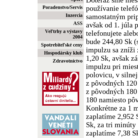
používanie telefó
Poradenstvo/Servis
samostatným pri
Inzercia
ASS
avšak od 1. júla 
Veľtrhy a výstavy
telefonujete aleb
2004
bude 244,80 Sk (
Spotrebiteľské ceny
impulzu sa zníži
Hospodársky klub
1,20 Sk, avšak zá
Zdravotníctvo
impulzu pri mies
polovicu, v silne
z pôvodných 120 
z pôvodných 180 
180 namiesto pô
Konkrétne za 1 
zaplatíme 2,952 
Sk, za tri minúty
zaplatíme 7,38 S