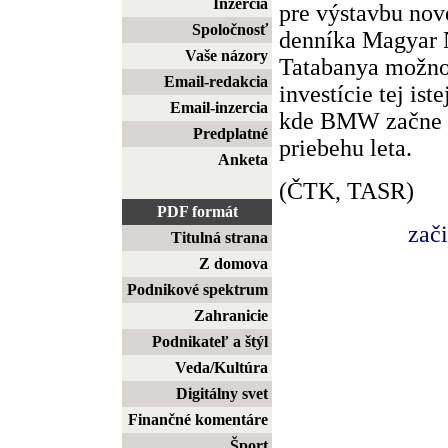
Inzercia
pre výstavbu nov
Spoločnosť
denníka Magyar 
Vaše názory
Tatabanya možno
Email-redakcia
investície tej is
Email-inzercia
kde BMW začne v
Predplatné
priebehu leta.
Anketa
(ČTK, TASR)
PDF formát
zač
Titulná strana
Z domova
Podnikové spektrum
Zahranicie
Podnikateľ a štýl
Veda/Kultúra
Digitálny svet
Finančné komentáre
Šport