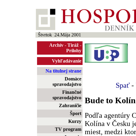
Štvrtok 24.Mája 2001
Archív
-
Tiráž
-
Prílohy
Vyhľadávanie
Na titulnej strane
Domáce
Spať
-
spravodajstvo
Finančné
spravodajstvo
Bude to Kolín
Zahraničie
Šport
Podľa agentúry Cz
Kurzy
Kolína v Česku 
TV program
miest, medzi kt