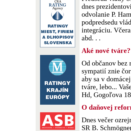
dnes prezidentov
odvolanie P. Ham
podpredsedu vlá
integráciu. Včer
abd. . .
Aké nové tváre?
Od občanov bez r
sympatií znie čor
aby sa v domácej 
tváre, lebo... Vaš
Hd, Gogoľova 18, 
O daňovej refo
Dnes večer ozrej
SR B. Schmögner