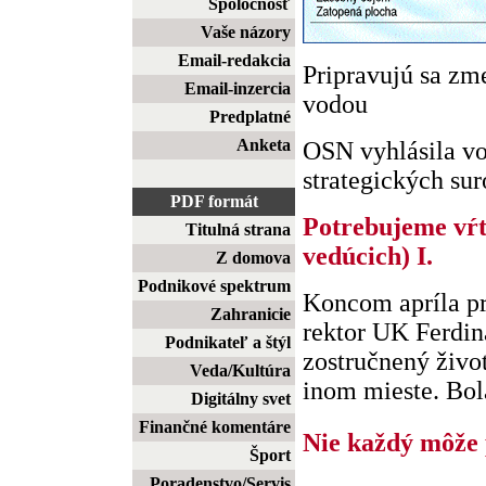
Spoločnosť
Vaše názory
Email-redakcia
Pripravujú sa zm
Email-inzercia
vodou
Predplatné
Anketa
OSN vyhlásila vo
strategických suro
PDF formát
Potrebujeme vŕta
Titulná strana
vedúcich) I.
Z domova
Podnikové spektrum
Koncom apríla pr
Zahranicie
rektor UK Ferdin
Podnikateľ a štýl
zostručnený živo
Veda/Kultúra
inom mieste. Bola 
Digitálny svet
Finančné komentáre
Nie každý môže p
Šport
Poradenstvo/Servis