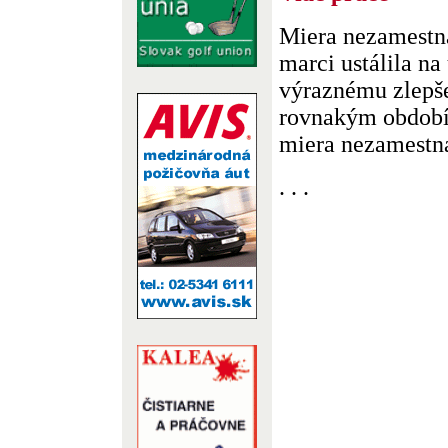
Miera nezamestna
marci ustálila na
výraznému zlepše
rovnakým období
miera nezamestnan
. . .