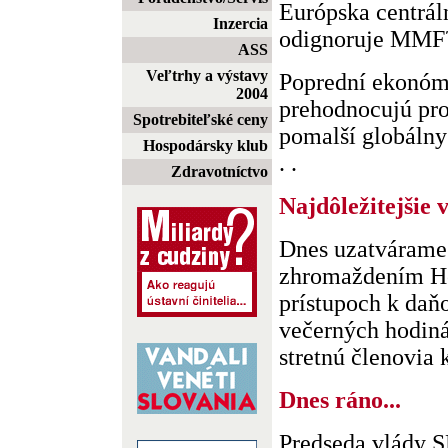
Európska centrál
Inzercia
odignoruje MMF
ASS
Veľtrhy a výstavy
Poprední ekonóm
2004
prehodnocujú pr
Spotrebiteľské ceny
pomalší globálny
Hospodársky klub
. .
Zdravotníctvo
Najdôležitejšie 
Dnes uzatvárame 
zhromaždením Ho
prístupoch k daň
večerných hodiná
stretnú členovia k
Dnes ráno...
Predseda vlády 