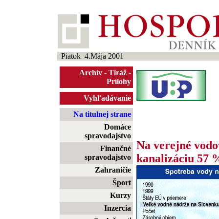
Piatok 4.Mája 2001
Archív
-
Tiráž
-
Prílohy
Vyhľadávanie
Na titulnej strane
Domáce
spravodajstvo
Na verejné vodo
Finančné
kanalizáciu 57 
spravodajstvo
Zahraničie
Šport
Kurzy
Inzercia