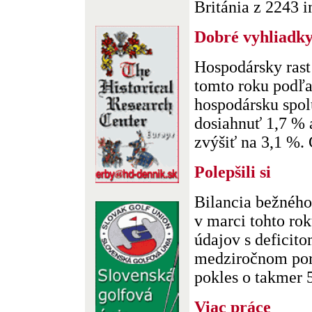
Británia z 2243 in
Dobré vyhliadk
Hospodársky ras
tomto roku podľa
hospodársku spol
dosiahnuť 1,7 % 
zvýšiť na 3,1 %. 
Polepšili si
Bilancia bežného
v marci tohto ro
údajov s deficit
medziročnom por
pokles o takmer 5
Viac práce