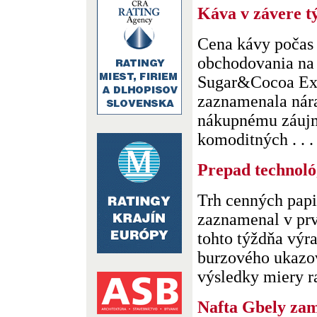
Káva v závere t
Cena kávy počas
obchodovania na 
Sugar&Cocoa Ex
zaznamenala nára
nákupnému záujm
komoditných . . .
Prepad technoló
Trh cenných papi
zaznamenal v pr
tohto týždňa výr
burzového ukazov
výsledky miery ra
Nafta Gbely zam