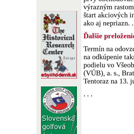
výrazným rastom 
štart akciových i
ako aj nepriazn. .
Ďalšie preložen
Termín na odovz
na odkúpenie ta
podielu vo Všeob
(VÚB), a. s., Bra
Tentoraz na 13. jú
. . .