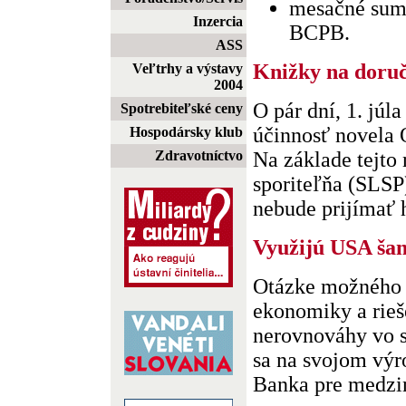
mesačné sum
Inzercia
BCPB.
ASS
Knižky na doruč
Veľtrhy a výstavy
2004
O pár dní, 1. júl
Spotrebiteľské ceny
účinnosť novela 
Hospodársky klub
Zdravotníctvo
Na základe tejto
sporiteľňa (SLSP),
nebude prijímať h
Využijú USA šan
Otázke možného 
ekonomiky a rie
nerovnováhy vo 
sa na svojom výr
Banka pre medziná