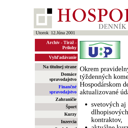
Utorok 12.Júna 2001
Archív
-
Tiráž
-
Prílohy
Vyhľadávanie
Na titulnej strane
Okrem pravideln
Domáce
týždenných komen
spravodajstvo
Hospodárskom d
Finančné
aktualizované úda
spravodajstvo
Zahraničie
svetových aj
Šport
dlhopisových
Kurzy
kontraktov,
Inzercia
aktuálne kur