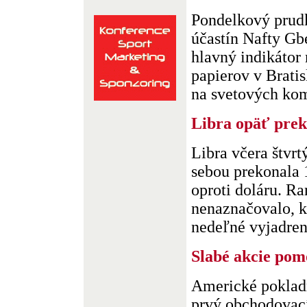
Pondelkový prud
účastín Nafty Gb
hlavný indikátor
papierov v Bratis
na svetových komo
Libra opäť pre
Libra včera štvr
sebou prekonala
oproti doláru. R
nenaznačovalo, k
nedeľné vyjadreni
Slabé akcie po
Americké pokladn
prvý obchodovací