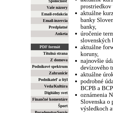
Spoločnosť
prostriedkov
Vaše názory
aktuálne kur
Email-redakcia
banky Sloven
Email-inzercia
banky,
Predplatné
úročenie ter
Anketa
slovenských 
aktuálne for
PDF formát
koruny,
Titulná strana
najnovšie úd
Z domova
Podnikové spektrum
devízového t
Zahranicie
aktuálne úr
Podnikateľ a štýl
podrobné úda
Veda/Kultúra
BCPB a BCP
Digitálny svet
oznámenia N
Finančné komentáre
Slovenska o
Šport
výsledkoch a
Poradenstvo/Servis