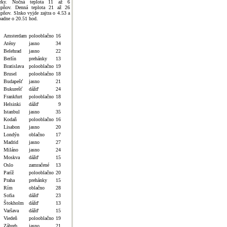
rky. Nočná teplota 11 až 6
upňov. Denná teplota 21 až 26
upňov. Slnko vyjde zajtra o 4.53 a
padne o 20.51 hod.
Amsterdam
polooblačno
16
Atény
jasno
34
Belehrad
jasno
22
Berlín
prehánky
13
Bratislava
polooblačno
19
Brusel
polooblačno
18
Budapešť
jasno
21
Bukurešť
dážď
24
Frankfurt
polooblačno
18
Helsinki
dážď
9
Istanbul
jasno
35
Kodaň
polooblačno
16
Lisabon
jasno
20
Londýn
oblačno
17
Madrid
jasno
27
Miláno
jasno
24
Moskva
dážď
15
Oslo
zamračené
13
Paríž
polooblačno
20
Praha
prehánky
15
Rím
oblačno
28
Sofia
dážď
23
Štokholm
dážď
13
Varšava
dážď
15
Viedeň
polooblačno
19
Záhreb
jasno
21