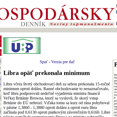
-
y
e
e
Spať
-
Verzia pre tlač
P
e
Libra opäť prekonala minimum
o
Dn
Na
é
pr
Libra včera štvrtý obchodovací deň za sebou prekonala 15-ročné
o
Na
st
minimum oproti doláru. Ranné obchodovanie to nenaznačovalo,
ok
e
vo
keď libru podporovali nedeľné vyjadrenia ministra financií
Se
t
Veľkej Británie Browna, ktorý sa vyslovil, že skorý vstup
8 
po
Británie do EÚ nehrozí. Vďaka tomu sa kurz od rána pohyboval
pr
y
te
v pásme 1,3860 - 1,3880 oproti doláru a oproti euru libra
19
a
začínala pod 0,6130 oproti piatkovým záverečným 0,6160. Libre
po
ob
takisto pomáhalo vymenovanie Strawa za ministra zahraničia,