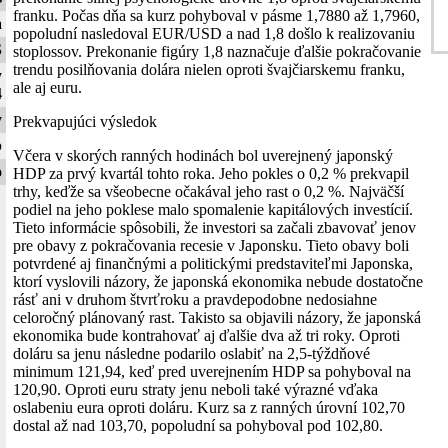
franku. Počas dňa sa kurz pohyboval v pásme 1,7880 až 1,7960,
a
popoludní nasledoval EUR/USD a nad 1,8 došlo k realizovaniu
S
stoplossov. Prekonanie figúry 1,8 naznačuje ďalšie pokračovanie
trendu posilňovania dolára nielen oproti švajčiarskemu franku,
y
ale aj euru.
4
y
Prekvapujúci výsledok
b
Včera v skorých ranných hodinách bol uverejnený japonský
o
HDP za prvý kvartál tohto roka. Jeho pokles o 0,2 % prekvapil
trhy, keďže sa všeobecne očakával jeho rast o 0,2 %. Najväčší
podiel na jeho poklese malo spomalenie kapitálových investícií.
Tieto informácie spôsobili, že investori sa začali zbavovať jenov
pre obavy z pokračovania recesie v Japonsku. Tieto obavy boli
potvrdené aj finančnými a politickými predstaviteľmi Japonska,
ktorí vyslovili názory, že japonská ekonomika nebude dostatočne
rásť ani v druhom štvrťroku a pravdepodobne nedosiahne
celoročný plánovaný rast. Takisto sa objavili názory, že japonská
ekonomika bude kontrahovať aj ďalšie dva až tri roky. Oproti
doláru sa jenu následne podarilo oslabiť na 2,5-týždňové
minimum 121,94, keď pred uverejnením HDP sa pohyboval na
120,90. Oproti euru straty jenu neboli také výrazné vďaka
oslabeniu eura oproti doláru. Kurz sa z ranných úrovní 102,70
dostal až nad 103,70, popoludní sa pohyboval pod 102,80.