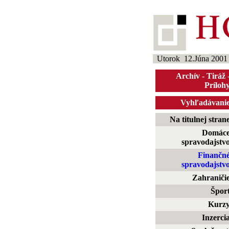
Utorok 12.Júna 2001
Archív
-
Tiráž
Príloh
Vyhľadávani
Na titulnej stran
Domác
spravodajstv
Finančn
spravodajstv
Zahraniči
Špor
Kurz
Inzerci