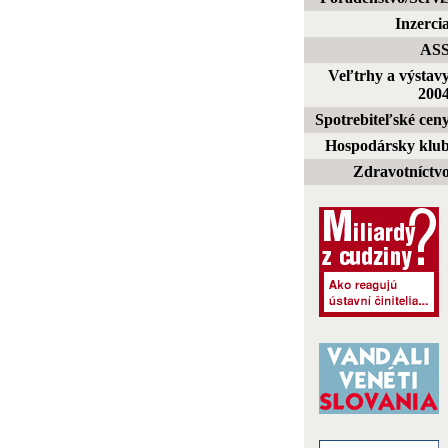
Inzerci
AS
Veľtrhy a výstav
200
Spotrebiteľské cen
Hospodársky klu
Zdravotníctv