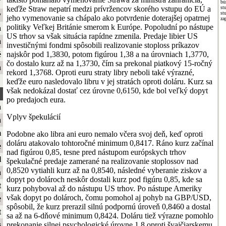
ť
bú
keďže Straw nepatrí medzi prívržencov skorého vstupu do EÚ a
st
st
y
jeho vymenovanie sa chápalo ako potvrdenie doterajšej opatrnej
za
politiky Veľkej Británie smerom k Európe. Popoludní po nástupe
a
US trhov sa však situácia rapídne zmenila. Predaje libier US
a
investičnými fondmi spôsobili realizovanie stoploss príkazov
najskôr pod 1,3830, potom figúrou 1,38 a na úrovniach 1,3770,
é
čo dostalo kurz až na 1,3730, čím sa prekonal piatkový 15-ročný
a
rekord 1,3768. Oproti euru straty libry neboli také výrazné,
keďže euro nasledovalo libru v jej stratách oproti doláru. Kurz sa
však nedokázal dostať cez úrovne 0,6150, kde bol veľký dopyt
po predajoch eura.
a
Vplyv špekulácií
a
m
Podobne ako libra ani euro nemalo včera svoj deň, keď oproti
doláru atakovalo tohtoročné minimum 0,8417. Ráno kurz začínal
e
nad figúrou 0,85, tesne pred nástupom európskych trhov
l
špekulačné predaje zamerané na realizovanie stoplossov nad
0,8520 vytiahli kurz až na 0,8540, následné vyberanie ziskov a
a
dopyt po dolároch neskôr dostali kurz pod figúru 0,85, kde sa
t
kurz pohyboval až do nástupu US trhov. Po nástupe Ameriky
však dopyt po dolároch, čomu pomohol aj pohyb na GBP/USD,
e
spôsobil, že kurz prerazil silnú podpornú úroveň 0,8460 a dostal
t
sa až na 6-dňové minimum 0,8424. Doláru tiež výrazne pomohlo
prekonanie silnej psychologické úrovne 1,8 oproti švajčiarskemu
s