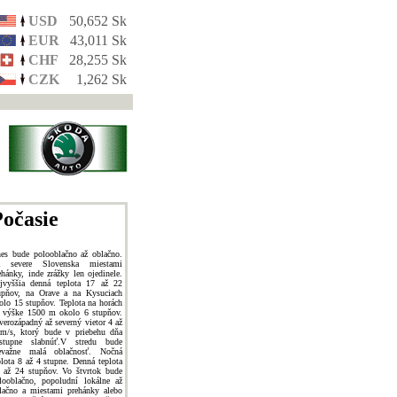
USD
50,652 Sk
EUR
43,011 Sk
CHF
28,255 Sk
CZK
1,262 Sk
očasie
es bude polooblačno až oblačno.
 severe Slovenska miestami
ehánky, inde zrážky len ojedinele.
jvyššia denná teplota 17 až 22
upňov, na Orave a na Kysuciach
olo 15 stupňov. Teplota na horách
 výške 1500 m okolo 6 stupňov.
verozápadný až severný vietor 4 až
m/s, ktorý bude v priebehu dňa
stupne slabnúť.V stredu bude
evažne malá oblačnosť. Nočná
plota 8 až 4 stupne. Denná teplota
 až 24 stupňov. Vo štvrtok bude
looblačno, popoludní lokálne až
lačno a miestami prehánky alebo