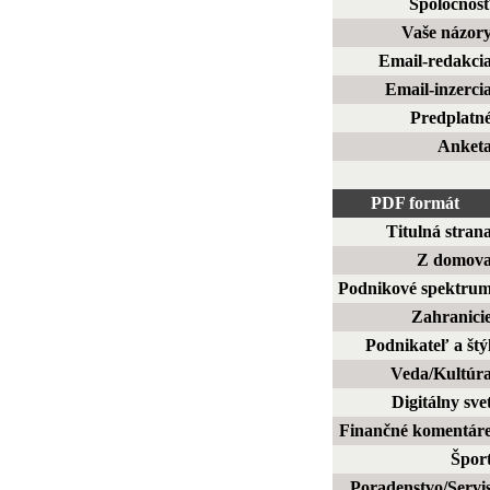
Spoločnos
Vaše názor
Email-redakci
Email-inzerci
Predplatn
Anket
PDF formát
Titulná stran
Z domov
Podnikové spektru
Zahranici
Podnikateľ a štý
Veda/Kultúr
Digitálny sve
Finančné komentár
Špor
Poradenstvo/Servi