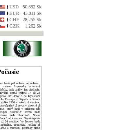
USD
50,652 Sk
EUR
43,011 Sk
CHF
28,255 Sk
CZK
1,262 Sk
očasie
es bude polooblačno až oblačno.
 severe Slovenska miestami
ehánky, inde zrážky len ojedinele.
jvyššia denná teplota 17 až 22
upňov, na Orave a na Kysuciach
olo 15 stupňov. Teplota na horách
 výške 1500 m okolo 6 stupňov.
verozápadný až severný vietor 4 až
m/s, ktorý bude v priebehu dňa
stupne slabnúť.V stredu bude
evažne malá oblačnosť. Nočná
plota 8 až 4 stupne. Denná teplota
 až 24 stupňov. Vo štvrtok bude
looblačno, popoludní lokálne až
lačno a miestami prehánky alebo