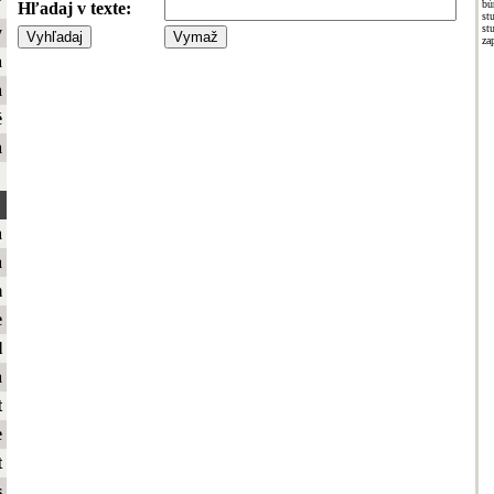
ť
bú
Hľadaj v texte:
st
st
y
za
a
a
é
a
a
a
m
e
l
a
t
e
t
s