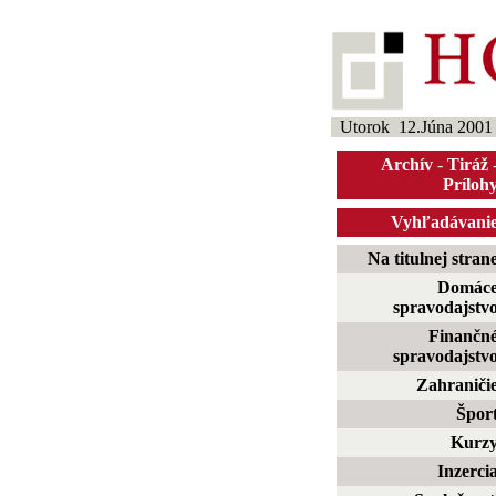
Utorok 12.Júna 2001
Archív
-
Tiráž
Príloh
Vyhľadávani
Na titulnej stran
Domác
spravodajstv
Finančn
spravodajstv
Zahraniči
Špor
Kurz
Inzerci