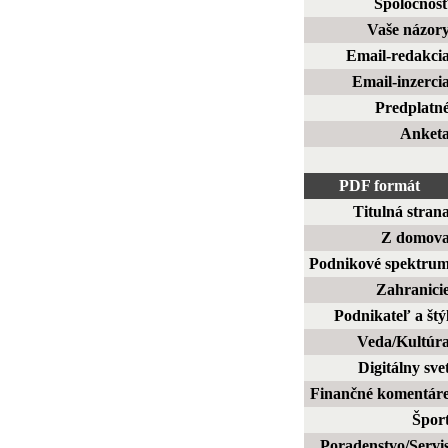
Spoločnos
Vaše názor
Email-redakci
Email-inzerci
Predplatn
Anket
PDF formát
Titulná stran
Z domov
Podnikové spektru
Zahranici
Podnikateľ a štý
Veda/Kultúr
Digitálny sve
Finančné komentár
Špor
Poradenstvo/Servi