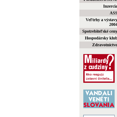
Inzerci
AS
Veľtrhy a výstav
200
Spotrebiteľské cen
Hospodársky klu
Zdravotníctv