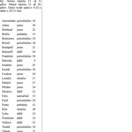
rky. Nočná teplota 11 až 6
upňov. Denná teplota 21 až 26
upňov. Slnko vyjde zajtra o 4.53 a
padne o 20.51 hod.
Amsterdam
polooblačno
16
Atény
jasno
34
Belehrad
jasno
22
Berlín
prehánky
13
Bratislava
polooblačno
19
Brusel
polooblačno
18
Budapešť
jasno
21
Bukurešť
dážď
24
Frankfurt
polooblačno
18
Helsinki
dážď
9
Istanbul
jasno
35
Kodaň
polooblačno
16
Lisabon
jasno
20
Londýn
oblačno
17
Madrid
jasno
27
Miláno
jasno
24
Moskva
dážď
15
Oslo
zamračené
13
Paríž
polooblačno
20
Praha
prehánky
15
Rím
oblačno
28
Sofia
dážď
23
Štokholm
dážď
13
Varšava
dážď
15
Viedeň
polooblačno
19
Záhreb
jasno
21