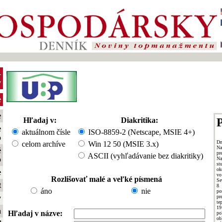
-
y
e
e
Hľadaj v:
Diakritika:
P
e
aktuálnom čísle
ISO-8859-2 (Netscape, MSIE 4+)
o
Dn
celom archíve
Win 12 50 (MSIE 3.x)
Na
é
pr
ASCII (vyhľadávanie bez diakritiky)
o
Na
st
ok
e
vo
Rozlišovať malé a veľké písmená
Se
t
8 
áno
nie
po
pr
y
te
19
a
Hľadaj v názve:
po
ob