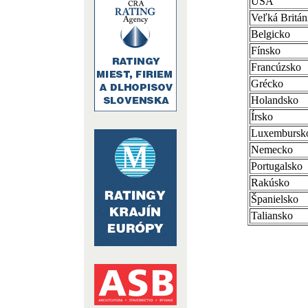
USA
Veľká Britán
Belgicko
Fínsko
Francúzsko
Grécko
Holandsko
Írsko
Luxembursk
Nemecko
Portugalsko
Rakúsko
Španielsko
Taliansko