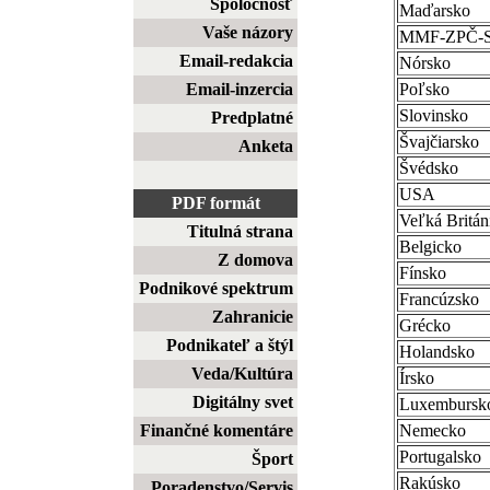
Spoločnosť
Maďarsko
Vaše názory
MMF-ZPČ-
Email-redakcia
Nórsko
Email-inzercia
Poľsko
Slovinsko
Predplatné
Švajčiarsko
Anketa
Švédsko
USA
PDF formát
Veľká Britán
Titulná strana
Belgicko
Z domova
Fínsko
Podnikové spektrum
Francúzsko
Zahranicie
Grécko
Podnikateľ a štýl
Holandsko
Veda/Kultúra
Írsko
Digitálny svet
Luxembursk
Finančné komentáre
Nemecko
Portugalsko
Šport
Rakúsko
Poradenstvo/Servis