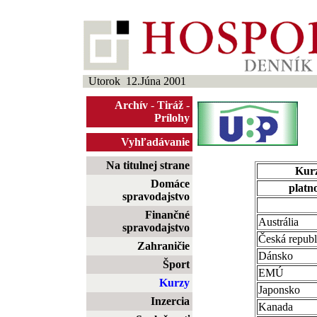
Utorok 12.Júna 2001
Archív
-
Tiráž
-
Prílohy
Vyhľadávanie
Na titulnej strane
Kurz
Domáce
platno
spravodajstvo
Finančné
Austrália
spravodajstvo
Česká republ
Zahraničie
Dánsko
Šport
EMÚ
Kurzy
Japonsko
Inzercia
Kanada