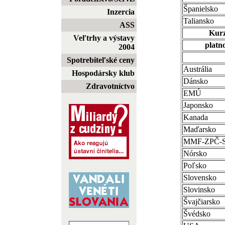
Španielsko
Inzercia
Taliansko
ASS
Kurz
Veľtrhy a výstavy
platno
2004
Spotrebiteľské ceny
Austrália
Hospodársky klub
Dánsko
Zdravotníctvo
EMÚ
Japonsko
Kanada
Maďarsko
MMF-ZPČ-
Nórsko
Poľsko
Slovensko
Slovinsko
Švajčiarsko
Švédsko