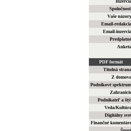
Inzerci
Spoločnos
Vaše názor
Email-redakci
Email-inzerci
Predplatn
Anket
PDF formát
Titulná stran
Z domov
Podnikové spektru
Zahranici
Podnikateľ a štý
Veda/Kultúr
Digitálny sve
Finančné komentár
Špor