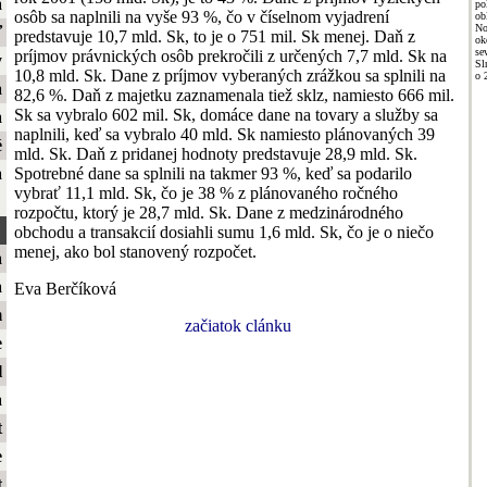
a
po
osôb sa naplnili na vyše 93 %, čo v číselnom vyjadrení
ob
No
ť
predstavuje 10,7 mld. Sk, to je o 751 mil. Sk menej. Daň z
ok
se
príjmov právnických osôb prekročili z určených 7,7 mld. Sk na
y
Sl
10,8 mld. Sk. Dane z príjmov vyberaných zrážkou sa splnili na
o 
a
82,6 %. Daň z majetku zaznamenala tiež sklz, namiesto 666 mil.
Sk sa vybralo 602 mil. Sk, domáce dane na tovary a služby sa
a
naplnili, keď sa vybralo 40 mld. Sk namiesto plánovaných 39
é
mld. Sk. Daň z pridanej hodnoty predstavuje 28,9 mld. Sk.
Spotrebné dane sa splnili na takmer 93 %, keď sa podarilo
a
vybrať 11,1 mld. Sk, čo je 38 % z plánovaného ročného
rozpočtu, ktorý je 28,7 mld. Sk. Dane z medzinárodného
obchodu a transakcií dosiahli sumu 1,6 mld. Sk, čo je o niečo
menej, ako bol stanovený rozpočet.
a
a
Eva Berčíková
m
začiatok clánku
e
l
a
t
e
t