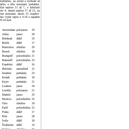
looblačno, na severe a východe až
lačno a ešte miestami prehánky.
čná teplota 11 až 7, v údoliach
olo 4, denná teplota 17 až 21, na
vere miestami okolo 15 stupňov.
nko vyjde zajtra o 4.54 a zapadne
20.54 hod.
Amsterdam
polojasno
19
Atény
jasno
28
Belehrad
dážď
19
Berlín
dážď
17
Bratislava
oblačno
20
Brusel
oblačno
18
Budapešť
polooblačno
21
Bukurešť
polooblačno
23
Frankfurt
dážď
16
Helsinki
zamračené
15
Istanbul
prehánky
23
Kodaň
prehánky
18
Kyjev
prehánky
21
Lisabon
jasno
34
Londýn
polojasno
21
Madrid
jasno
33
Moskva
polooblačno
25
Oslo
oblačno
18
Paríž
polooblačno
22
Praha
dážď
17
Rím
jasno
28
Sofia
dážď
18
Štokholm
dážď
14