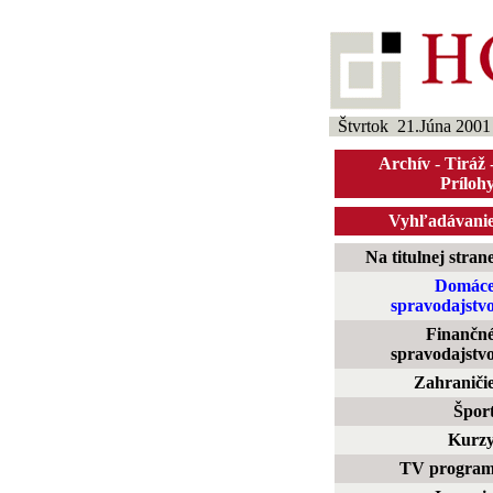
Štvrtok 21.Júna 2001
Archív
-
Tiráž
Príloh
Vyhľadávani
Na titulnej stran
Domác
spravodajstv
Finančn
spravodajstv
Zahraniči
Špor
Kurz
TV progra