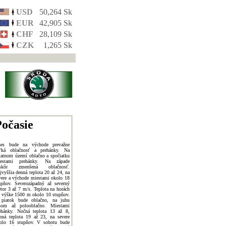
USD
50,264 Sk
EUR
42,905 Sk
CHF
28,109 Sk
CZK
1,265 Sk
očasie
es bude na východe prevažne
ľká oblačnosť a prehánky. Na
tatnom území oblačno a spočiatku
estami prehánky. Na západe
eskôr zmenšená oblačnosť.
jvyššia denná teplota 20 až 24, na
vere a východe miestami okolo 18
upňov. Severozápadný až severný
etor 3 až 7 m/s. Teplota na horách
 výške 1500 m okolo 10 stupňov.
piatok bude oblačno, na juhu
som až polooblačno. Miestami
ehánky. Nočná teplota 13 až 8,
nná teplota 19 až 23, na severe
olo 16 stupňov. V sobotu bude