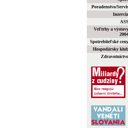
Poradenstvo/Servi
Inzerci
AS
Veľtrhy a výstav
200
Spotrebiteľské cen
Hospodársky klu
Zdravotníctv