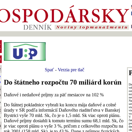
-
y
e
e
Spať
-
Verzia pre tlač
P
e
Do štátneho rozpočtu 70 miliárd korún
o
Dn
ve
é
os
Daňové i nedaňové príjmy za päť mesiacov na 102 %
o
mi
n
Na
e
Do štátnej pokladnice vybrali ku koncu mája daňové a colné
se
st
úrady v SR podľa informácií Daňového riaditeľstva v Banskej
t
vi
vo
Bystrici vyše 70 mld. Sk, čo je o 1,5 mld. Sk viac oproti plánu.
V 
y
Daňové príjmy dosiahli k tomuto termínu sumu 68,1 mld. Sk, čo
ča
pr
m
je viac oproti plánu o vyše 3 %, pričom z celkového rozpočtu na
de
ok
rok 2001 (158 mld. Sk), je to 43 %. Dane z príjmov fyzických