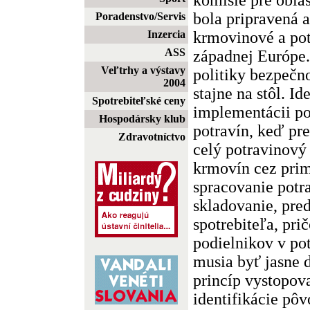
bola pripravená 
Poradenstvo/Servis
krmovinové a pot
Inzercia
ASS
západnej Európe
Veľtrhy a výstavy
politiky bezpečno
2004
stajne na stôl. I
Spotrebiteľské ceny
implementácii po
Hospodársky klub
potravín, keď pr
Zdravotníctvo
celý potravinový
krmovín cez prim
spracovanie potra
skladovanie, pre
spotrebiteľa, pr
podielnikov v po
musia byť jasne d
princíp vystopova
identifikácie pôv