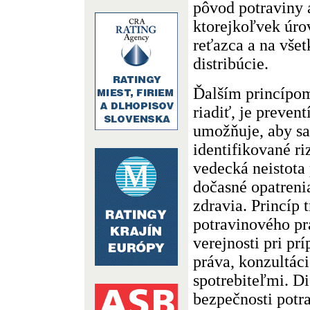
pôvod potraviny 
ktorejkoľvek úro
reťazca a na vše
distribúcie.
Ďalším princípo
riadiť, je preven
umožňuje, aby sa 
identifikované ri
vedecká neistota 
dočasné opatreni
zdravia. Princíp 
potravinového p
verejnosti pri pr
práva, konzultáci
spotrebiteľmi. D
bezpečnosti potr