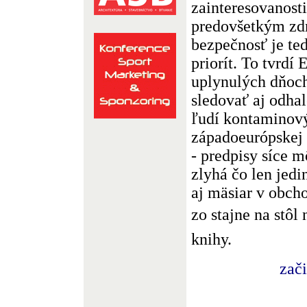
zainteresovanosti
predovšetkým zdr
bezpečnosť je te
priorít. To tvrdí
uplynulých dňoc
sledovať aj odha
ľudí kontaminov
západoeurópskej k
- predpisy síce m
zlyhá čo len jedi
aj mäsiar v obch
zo stajne na stô
knihy.
zač