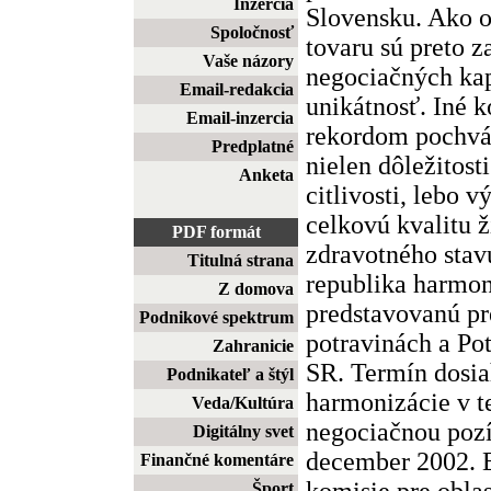
Inzercia
Slovensku. Ako 
Spoločnosť
tovaru sú preto z
Vaše názory
negociačných kap
Email-redakcia
unikátnosť. Iné 
Email-inzercia
rekordom pochvál
Predplatné
nielen dôležitosti
Anketa
citlivosti, lebo 
celkovú kvalitu ž
PDF formát
zdravotného stav
Titulná strana
republika harmoni
Z domova
predstavovanú p
Podnikové spektrum
potravinách a P
Zahranicie
SR. Termín dosia
Podnikateľ a štýl
harmonizácie v te
Veda/Kultúra
negociačnou pozí
Digitálny svet
december 2002. B
Finančné komentáre
komisie pre obla
Šport