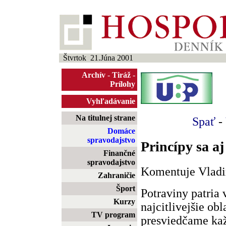
Štvrtok 21.Júna 2001
Archív
-
Tiráž
-
Prílohy
Vyhľadávanie
Na titulnej strane
Spať
-
Domáce
spravodajstvo
Princípy sa a
Finančné
spravodajstvo
Komentuje Vladi
Zahraničie
Šport
Potraviny patria
Kurzy
najcitlivejšie ob
TV program
presviedčame ka