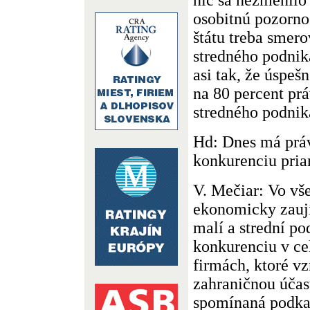
osobitnú pozorno
štátu treba smer
stredného podnik
asi tak, že úspeš
na 80 percent pr
stredného podnik
Hd: Dnes má práv
konkurenciu pri
V. Mečiar: Vo vše
ekonomicky zauj
malí a strední po
konkurenciu v ce
firmách, ktoré vz
zahraničnou účas
spomínaná podkap