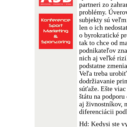
partneri zo zahra
problémy. Úvero
subjekty sú veľm
len o ich nedosta
o byrokratické pr
tak to chce od m
podnikateľov zna
nich aj veľké rizi
podstatne zmenia
Veľa treba urobiť
dodržiavanie pri
súťaže. Ešte viac
štátu na podporu
aj živnostníkov, 
diferenciácii pod
Hd: Kedysi ste vy