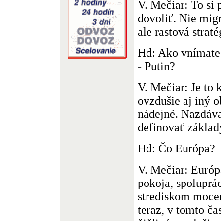
V. Mečiar: To si
dovoliť. Nie migr
ale rastová straté
Hd: Ako vnímate
- Putin?
V. Mečiar: Je to 
ovzdušie aj iný o
nádejné. Nazdáva
definovať základ
Hd: Čo Európa?
V. Mečiar: Euró
pokoja, spoluprá
strediskom moce
teraz, v tomto ča