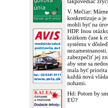
takpovediac zrýc
V. Mečiar: Máme 
konkretizuje a je
mohli byť na úro
HDP. Inou otázkou
krátkom čase k r
systému v dôsled
nezamestnanosti.
zabezpečiť jej zn
aby sme sa nedost
mala byť priorita
každá nová vlád
nohami.
Hd: Potom by sm
EÚ?