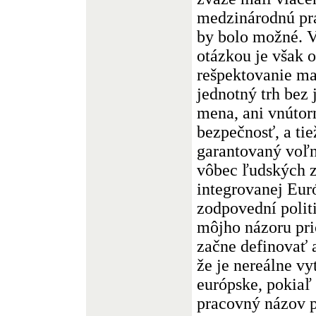
medzinárodnú prá
by bolo možné. 
otázkou je však o
rešpektovanie ma
jednotný trh bez 
mena, ani vnútor
bezpečnosť, a ti
garantovaný voľn
vôbec ľudských z
integrovanej Euró
zodpovední polit
môjho názoru pri
začne definovať 
že je nereálne vy
európske, pokiaľ
pracovný názov 