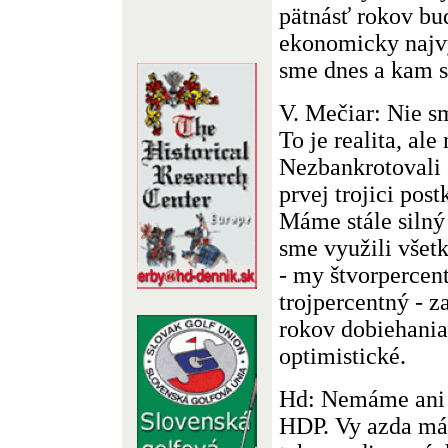
pätnásť rokov bu
ekonomicky najv
sme dnes a kam 
V. Mečiar: Nie s
To je realita, al
Nezbankrotovali 
prvej trojici pos
Máme stále silný
sme využili všet
- my štvorpercen
trojpercentný - z
rokov dobiehania,
optimistické.
Hd: Nemáme ani t
HDP. Vy azda mát