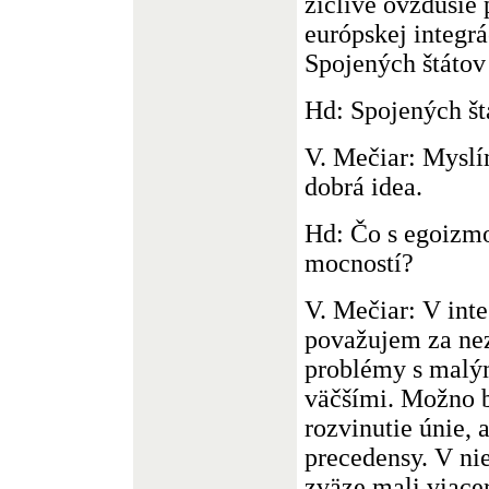
žičlivé ovzdušie 
európskej integrá
Spojených štátov
Hd: Spojených št
V. Mečiar: Myslím
dobrá idea.
Hd: Čo s egoizm
mocností?
V. Mečiar: V int
považujem za nez
problémy s malým
väčšími. Možno 
rozvinutie únie, a
precedensy. V n
zväze mali viace