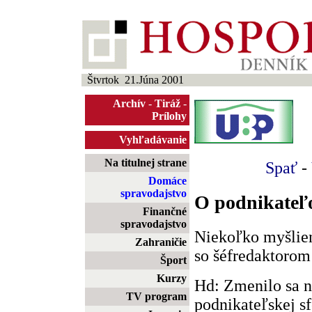
Štvrtok 21.Júna 2001
Archív
-
Tiráž
-
Prílohy
Vyhľadávanie
Na titulnej strane
Spať
-
Domáce
spravodajstvo
O podnikateľo
Finančné
spravodajstvo
Niekoľko myšlien
Zahraničie
so šéfredaktoro
Šport
Kurzy
Hd: Zmenilo sa n
TV program
podnikateľskej sf