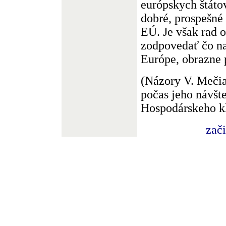
európskych štátov
dobré, prospešné
EÚ. Je však rad o
zodpovedať čo na
Európe, obrazne 
(Názory V. Mečiar
počas jeho návšte
Hospodárskeho kl
zač