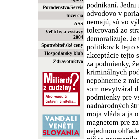
podnikaní. Jedni
Poradenstvo/Servis
odvodovo v poriad
Inzercia
nemajú, sú vo vý
ASS
tolerovaná zo str
Veľtrhy a výstavy
demoralizuje. Je
2004
Spotrebiteľské ceny
politikov k tejto
Hospodársky klub
akceptácie tejto 
Zdravotníctvo
za podmienky, že
kriminálnych pod
nepohneme z mies
som nevytváral d
podmienky pre vs
nadnárodných štr
moja vláda a ja 
magnetom pre zah
nejednom ohľade 
nič sa nezmenilo