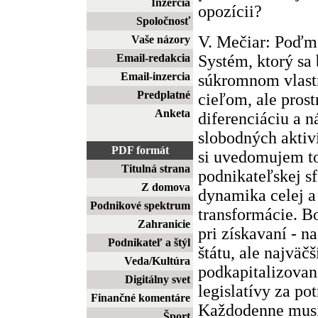
Inzercia
opozícii?
Spoločnosť
V. Mečiar: Poďme
Vaše názory
Systém, ktorý sa 
Email-redakcia
Email-inzercia
súkromnom vlast
Predplatné
cieľom, ale pros
Anketa
diferenciáciu a n
slobodných aktiví
PDF formát
si uvedomujem to
Titulná strana
podnikateľskej sf
Z domova
dynamika celej 
Podnikové spektrum
transformácie. Bo
Zahranicie
pri získavaní - n
Podnikateľ a štýl
štátu, ale najväč
Veda/Kultúra
podkapitalizovan
Digitálny svet
legislatívy za po
Finančné komentáre
Každodenne musí
Šport