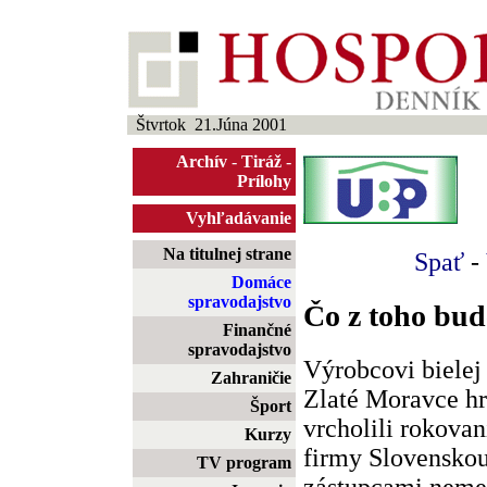
Štvrtok 21.Júna 2001
Archív
-
Tiráž
-
Prílohy
Vyhľadávanie
Na titulnej strane
Spať
-
Domáce
spravodajstvo
Čo z toho bud
Finančné
spravodajstvo
Výrobcovi bielej
Zahraničie
Zlaté Moravce hr
Šport
vrcholili rokova
Kurzy
firmy Slovenskou
TV program
zástupcami neme