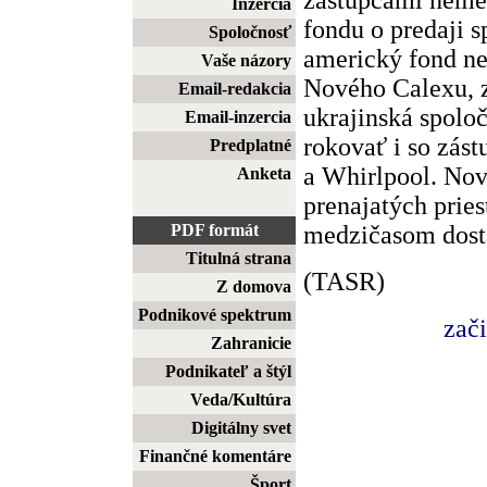
Inzercia
fondu o predaji s
Spoločnosť
americký fond n
Vaše názory
Nového Calexu, 
Email-redakcia
ukrajinská spolo
Email-inzercia
rokovať i so zást
Predplatné
a Whirlpool. Nov
Anketa
prenajatých pries
medzičasom dost
PDF formát
Titulná strana
(TASR)
Z domova
Podnikové spektrum
zač
Zahranicie
Podnikateľ a štýl
Veda/Kultúra
Digitálny svet
Finančné komentáre
Šport