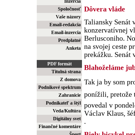
Inzercia
Dôvera vláde
Spoločnosť
Vaše názory
Taliansky Senát 
Email-redakcia
konzervatívnej v
Email-inzercia
Berlusconiho. No
Predplatné
na svojej ceste 
Anketa
prekážku. Senát vy
PDF formát
Blahoželáme jub
Titulná strana
Z domova
Tak ja by som pr
Podnikové spektrum
ponížili, pretože 
Zahranicie
Podnikateľ a štýl
povedal v pondel
Veda/Kultúra
Václav Klaus, šéf 
Digitálny svet
.
Finančné komentáre
Biely bicykel pr
Šport