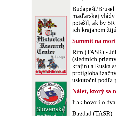
Budapešť/Brusel
maďarskej vlády 
potešil, ak by S
ich krajanom žijú
Summit na mori
Rím (TASR) - Jú
(siedmich priemy
krajín) a Ruska 
protiglobalizač
uskutoční podľa p
Nálet, ktorý sa 
Irak hovorí o dva
Bagdad (TASR) -