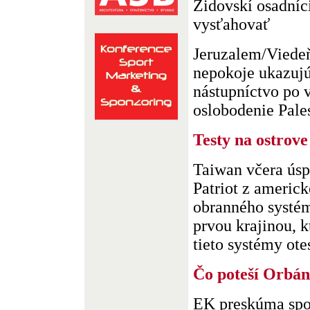
Židovskí osadníc
vysťahovať
Jeruzalem/Viede
nepokoje ukazujú
nástupníctvo po 
oslobodenie Pales.
Testy na ostrove
Taiwan včera úspe
Patriot z americ
obranného systém
prvou krajinou, 
tieto systémy otest
Čo poteší Orbá
EK preskúma spo