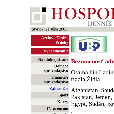
Štvrtok 21.Júna 2001
Archív
-
Tiráž
-
Prílohy
Vyhľadávanie
Na titulnej strane
Bezmocnosť adm
Domáce
spravodajstvo
Osama bin Ladín:
Finančné
riadia Židia
spravodajstvo
Zahraničie
Afganistan, Sauds
Šport
Pakistan, Jemen,
Kurzy
Egypt, Sudán, Izr
TV program
.