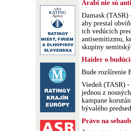
Arabi nie sú ant
Damask (TASR) - 
aby prestal obviň
ich vedúcich pred
antisemitizmu, k
skupiny semitskýc
Haider o budúci
Bude rozšírenie 
Viedeň (TASR) -
jednou z nosných
kampane korután
bývalého predsedu
Právo na sebao