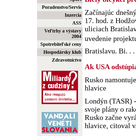
Poradenstvo/Servis
Začínajúc dnešn
Inzercia
17. hod. z Hodžo
ASS
uliciach Bratisl
Veľtrhy a výstavy
2004
uvedenie projektu
Spotrebiteľské ceny
Bratislavu. Bi. . .
Hospodársky klub
Zdravotníctvo
Ak USA odstúp
Rusko namontuje 
hlavice
Londýn (TASR) -
svoje plány o ra
Rusko začne vyrá
hlavice, citoval v.