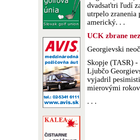
dvadsaťtri ľudí z
utrpelo zranenia
americký. . .
UCK zbrane nez
Georgievski neo
Skopje (TASR) -
Ljubčo Georgievs
vyjadril pesimisti
mierovými rokova
. . .