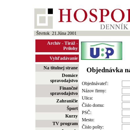
Štvrtok 21.Júna 2001
Archív
-
Tiráž
-
Prílohy
Vyhľadávanie
Na titulnej strane
Objednávka n
Domáce
spravodajstvo
Objednávateľ:
Finančné
Názov firmy:
spravodajstvo
Ulica:
Zahraničie
Číslo domu:
Šport
PSČ:
Kurzy
Mesto:
TV program
Číslo pošty: