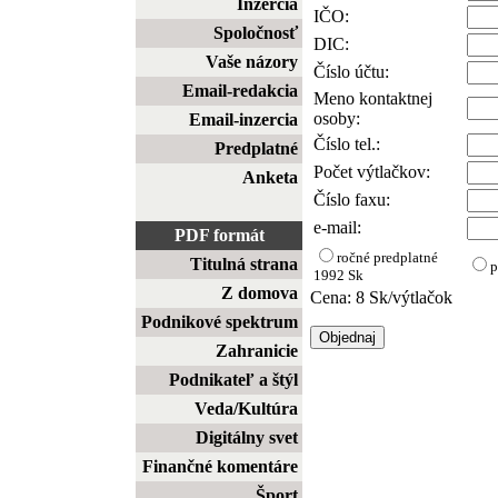
Inzercia
IČO:
Spoločnosť
DIC:
Vaše názory
Číslo účtu:
Email-redakcia
Meno kontaktnej
osoby:
Email-inzercia
Číslo tel.:
Predplatné
Počet výtlačkov:
Anketa
Číslo faxu:
e-mail:
PDF formát
ročné predplatné
Titulná strana
p
1992 Sk
Z domova
Cena: 8 Sk/výtlačok
Podnikové spektrum
Zahranicie
Podnikateľ a štýl
Veda/Kultúra
Digitálny svet
Finančné komentáre
Šport