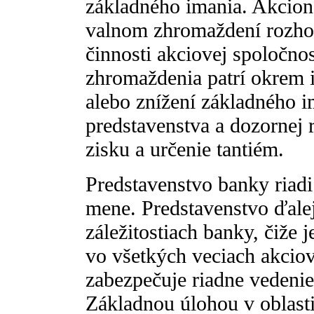
základného imania. Akcioná
valnom zhromaždení rozh
činnosti akciovej spoločno
zhromaždenia patrí okrem 
alebo znížení základného i
predstavenstva a dozornej 
zisku a určenie tantiém.
Predstavenstvo banky riadi
mene. Predstavenstvo ďale
záležitostiach banky, čiže
vo všetkých veciach akciov
zabezpečuje riadne vedenie
Základnou úlohou v oblast