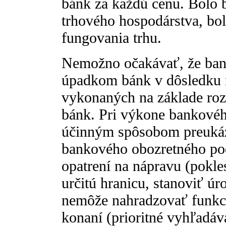
bánk za každú cenu. Bolo b
trhového hospodárstva, bol
fungovania trhu.
Nemožno očakávať, že ban
úpadkom bánk v dôsledku n
vykonaných na základe roz
bánk. Pri výkone bankovéh
účinným spôsobom preukáz
bankového obozretného podn
opatrení na nápravu (pokle
určitú hranicu, stanoviť ú
nemôže nahradzovať funkci
konaní (prioritné vyhľadáv