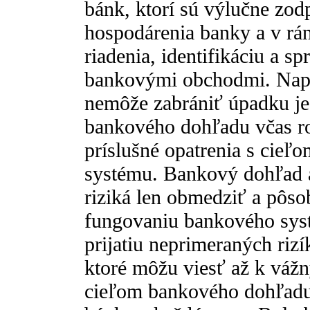
bánk, ktorí sú výlučne zod
hospodárenia banky a v rám
riadenia, identifikáciu a s
bankovými obchodmi. Napr
nemôže zabrániť úpadku je
bankového dohľadu včas ro
príslušné opatrenia s cieľ
systému. Bankový dohľad 
riziká len obmedziť a pôs
fungovaniu bankového sys
prijatiu neprimeraných rizí
ktoré môžu viesť až k váž
cieľom bankového dohľadu 