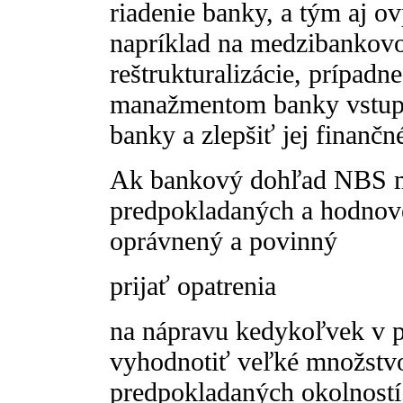
riadenie banky, a tým aj o
napríklad na medzibankov
reštrukturalizácie, prípadne
manažmentom banky vstup 
banky a zlepšiť jej finančn
Ak bankový dohľad NBS m
predpokladaných a hodnove
oprávnený a povinný
prijať opatrenia
na nápravu kedykoľvek v p
vyhodnotiť veľké množstv
predpokladaných okolností