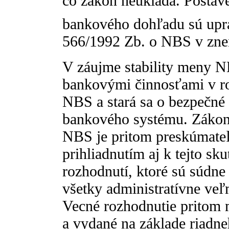
čo zákon neukladá. Posta
bankového dohľadu sú upr
566/1992 Zb. o NBS v znen
V záujme stability meny 
bankovými činnosťami v 
NBS a stará sa o bezpečné 
bankového systému. Zákon
NBS je pritom preskúmate
prihliadnutím aj k tejto s
rozhodnutí, ktoré sú súdn
všetky administratívne veľ
Vecné rozhodnutie pritom 
a vydané na základe riadn