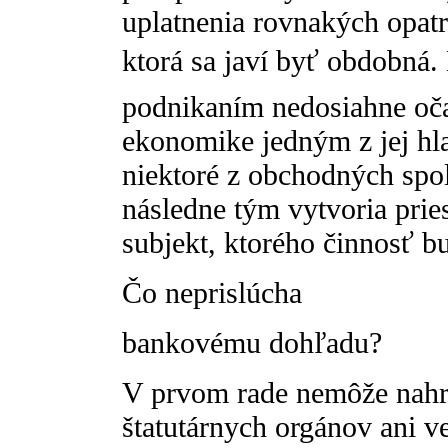
uplatnenia rovnakých opatr
ktorá sa javí byť obdobná. 
podnikaním nedosiahne oča
ekonomike jedným z jej hla
niektoré z obchodných spol
následne tým vytvoria prie
subjekt, ktorého činnosť b
Čo neprislúcha
bankovému dohľadu?
V prvom rade nemôže nahr
štatutárnych orgánov ani v