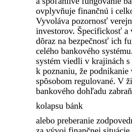
a spoľahlivé fungovanie b
ovplyvňuje finančnú i celk
Vyvoláva pozornosť verejno
investorov. Špecifickosť a
dôraz na bezpečnosť ich fu
celého bankového systému
systém viedli v krajinách
k poznaniu, že podnikanie
spôsobom regulované. V žia
bankového dohľadu zabraň
kolapsu bánk
alebo preberanie zodpoved
za vývoj finančnej situácie