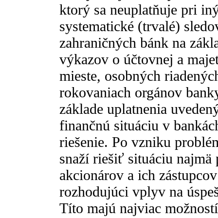
ktorý sa neuplatňuje pri i
systematické (trvalé) sled
zahraničných bánk na zákla
výkazov o účtovnej a majet
mieste, osobných riadených
rokovaniach orgánov bank
základe uplatnenia uvedený
finančnú situáciu v bankách
riešenie. Po vzniku probl
snaží riešiť situáciu najmä
akcionárov a ich zástupcov
rozhodujúci vplyv na úspe
Títo majú najviac možností 