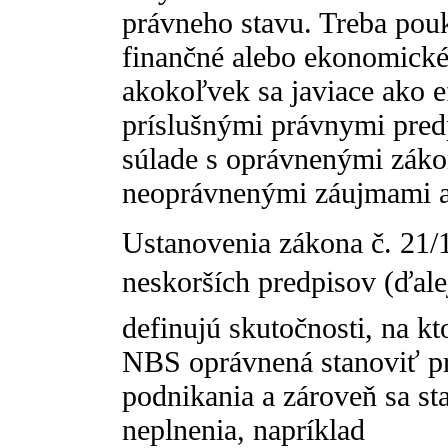
právneho stavu. Treba pouk
finančné alebo ekonomické 
akokoľvek sa javiace ako ef
príslušnými právnymi pred
súlade s oprávnenými zák
neoprávnenými záujmami ak
Ustanovenia zákona č. 21/
neskorších predpisov (ďalej
definujú skutočnosti, na kt
NBS oprávnená stanoviť p
podnikania a zároveň sa st
neplnenia, napríklad