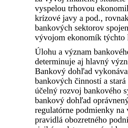
vyspelou trhovou ekonomik
krízové javy a pod., rovna
bankových sektorov spojen
vývojom ekonomík týchto k
Úlohu a význam bankovéh
determinuje aj hlavný vý
Bankový dohľad vykonáva
bankových činností a stará
účelný rozvoj bankového sy
bankový dohľad oprávnený 
regulatórne podmienky na 
pravidlá obozretného podn