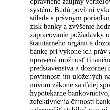
oprávnené záujmy veriteľo
systém. Budú povinní vyko
súlade s právnym poriadkom
zisk banky a zvýšenie hodn
zapracovanie požiadavky o
štatutárneho orgánu a dozo
banke pri výkone ich práv 
upravená možnosť finančné
predstavenstva a dozornej 
povinností im uložených n
novom zákone sa ďalej spr
hypotekárne bankovníctvo,
zefektívnenia činnosti ba
zabezpečiť stabilný rozvo