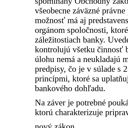
spomínaný Obchodný zákon
všeobecne záväzné právne 
možnosť má aj predstavens
orgánom spoločnosti, ktor
záležitostiach banky. Uved
kontrolujú všetku činnosť
úlohu nemá a neukladajú mu
predpisy, čo je v súlade s
princípmi, ktoré sa uplatň
bankového dohľadu.
Na záver je potrebné pouká
ktorú charakterizuje pripr
nový zákon