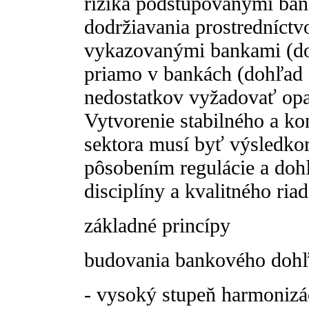
riziká podstupovanými ban
dodržiavania prostredníct
vykazovanými bankami (do
priamo v bankách (dohľad n
nedostatkov vyžadovať opat
Vytvorenie stabilného a k
sektora musí byť výsledk
pôsobením regulácie a doh
disciplíny a kvalitného ria
základné princípy
budovania bankového dohľa
- vysoký stupeň harmonizá