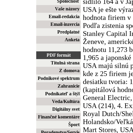
sídlilo 164 a v J
Spoločnosť
USA je ešte výraz
Vaše názory
hodnota firiem v 
Email-redakcia
Podľa zistenia s
Email-inzercia
Predplatné
Stanley Capital I
Anketa
Ženeve, americk
hodnotu 11,273 b
PDF formát
1,965 a japonské 
Titulná strana
USA majú silnú p
Z domova
kde z 25 firiem 
Podnikové spektrum
desiatku tvoria: 
Zahranicie
(kapitálová hodn
Podnikateľ a štýl
General Electric
Veda/Kultúra
USA (214), 4. Ex
Digitálny svet
Royal Dutch/Shel
Finančné komentáre
Holandsko/Veľká 
Šport
Mart Stores, US
Poradenstvo/Servis