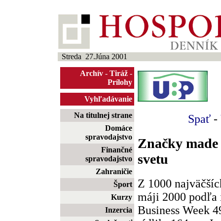
Streda 27.Júna 2001
Archív
-
Tiráž
-
Prílohy
Vyhľadávanie
Na titulnej strane
Spať
-
Domáce
spravodajstvo
Značky made 
Finančné
svetu
spravodajstvo
Zahraničie
Z 1000 najväčších
Šport
máji 2000 podľa 
Kurzy
Business Week 4
Inzercia