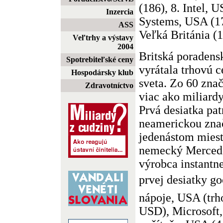
(186), 8. Intel, 
Inzercia
Systems, USA (1
ASS
Veľká Británia (1
Veľtrhy a výstavy
2004
Britská poradens
Spotrebiteľské ceny
vyrátala trhovú 
Hospodársky klub
sveta. Zo 60 zna
Zdravotníctvo
viac ako miliard
Prvá desiatka pa
neamerickou znač
jedenástom miest
nemecký Mercede
výrobca instantn
prvej desiatky g
nápoje, USA (trh
USD), Microsoft,