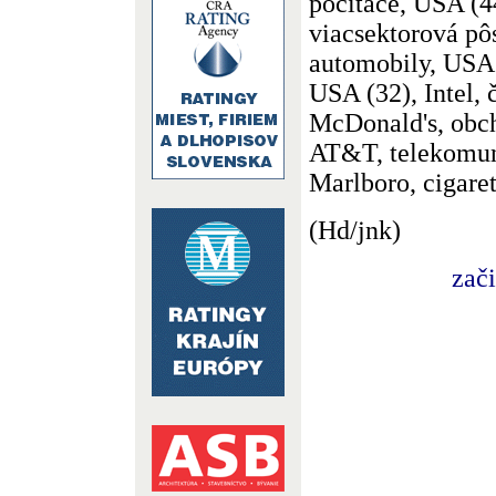
počítače, USA (44
viacsektorová pô
automobily, USA 
USA (32), Intel, 
McDonald's, obch
AT&T, telekomun
Marlboro, cigare
(Hd/jnk)
zač