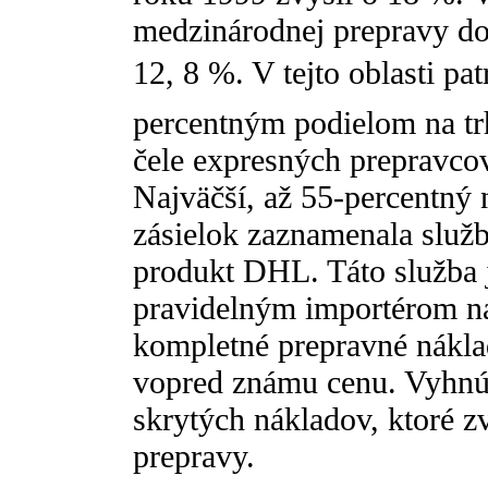
medzinárodnej prepravy do
12, 8 %. V tejto oblasti pa
percentným podielom na tr
čele expresných prepravco
Najväčší, až 55-percentný
zásielok zaznamenala sl
produkt DHL. Táto služba 
pravidelným importérom na 
kompletné prepravné nákla
vopred známu cenu. Vyhnú 
skrytých nákladov, ktoré z
prepravy.