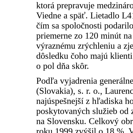
ktorá prepravuje medzináro
Viedne a späť. Lietadlo L4
čím sa spoločnosti podarilo
priemerne zo 120 minút na
výraznému zrýchleniu a zj
dôsledku čoho majú klienti 
o pol dňa skôr.
Podľa vyjadrenia generálne
(Slovakia), s. r. o., Laure
najúspešnejší z hľadiska h
poskytovaných služieb od z
na Slovensku. Celkový obra
roku 1999 zvýšil o 18 %. V