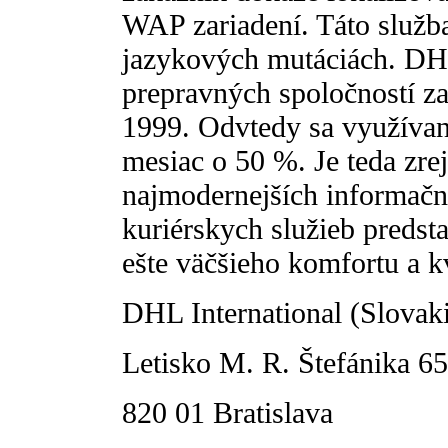
WAP zariadení. Táto služba
jazykových mutáciách. DHL
prepravných spoločností za
1999. Odvtedy sa využívani
mesiac o 50 %. Je teda zre
najmodernejších informačný
kuriérskych služieb predst
ešte väčšieho komfortu a kv
DHL International (Slovakia
Letisko M. R. Štefánika 65
820 01 Bratislava