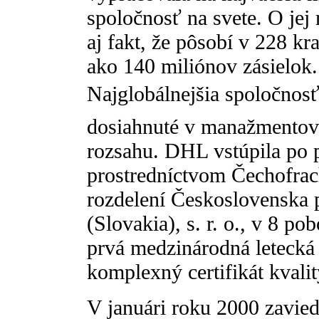
spoločnosť na svete. O je
aj fakt, že pôsobí v 228 kr
ako 140 miliónov zásielok. 
Najglobálnejšia spoločnosť
dosiahnuté v manažmentový
rozsahu. DHL vstúpila po 
prostredníctvom Čechofrac
rozdelení Československa 
(Slovakia), s. r. o., v 8 
prvá medzinárodná letecká
komplexný certifikát kvali
V januári roku 2000 zavied