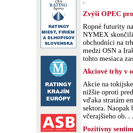
.
Zvýši OPEC pro
Ropné futurity n
NYMEX skončili 
obchodníci na tr
medzi OSN a Ira
tohto mesiaca zast
Akciové trhy v 
Akcie na tokijske
nižšie oproti pr
vďaka stratám em
sektora. Naopak b
včerajšieho ob. . 
Pozitívny sent