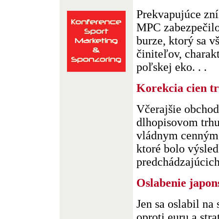
Prekvapujúce zní
MPC zabezpečilo 
burze, ktorý sa 
činiteľov, charak
poľskej eko. . .
Korekcia cien tr
Včerajšie obcho
dlhopisovom trhu
vládnym cenným 
ktoré bolo výsle
predchádzajúcich s
Oslabenie japon
Jen sa oslabil n
oproti euru a stra