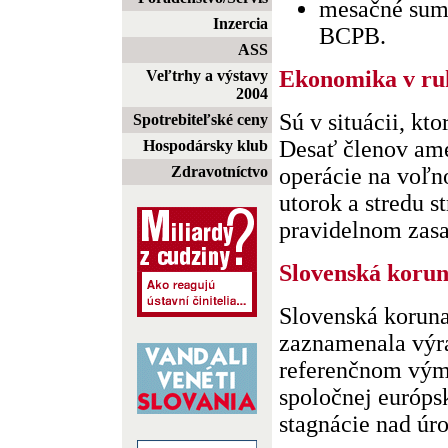
mesačné sum
Inzercia
BCPB.
ASS
Ekonomika v ru
Veľtrhy a výstavy
2004
Sú v situácii, kt
Spotrebiteľské ceny
Desať členov am
Hospodársky klub
Zdravotníctvo
operácie na voľ
utorok a stredu s
pravidelnom zasad
Slovenská korun
Slovenská koruna
zaznamenala výr
referenčnom vým
spoločnej európs
stagnácie nad úro