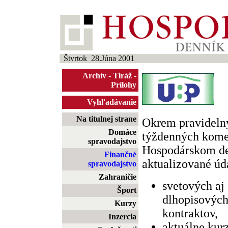
Štvrtok 28.Júna 2001
Archív
-
Tiráž
-
Prílohy
Vyhľadávanie
Na titulnej strane
Okrem pravideln
Domáce
týždenných komen
spravodajstvo
Hospodárskom d
Finančné
aktualizované úda
spravodajstvo
Zahraničie
svetových aj
Šport
dlhopisových
Kurzy
kontraktov,
Inzercia
aktuálne kur