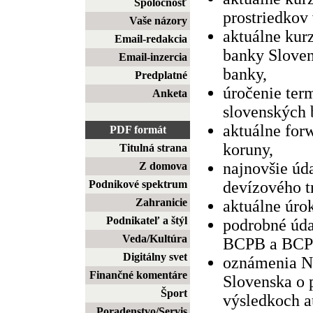
Spoločnosť
prostriedkov
Vaše názory
aktuálne kur
Email-redakcia
banky Sloven
Email-inzercia
banky,
Predplatné
úročenie ter
Anketa
slovenských 
aktuálne for
PDF formát
koruny,
Titulná strana
najnovšie úd
Z domova
Podnikové spektrum
devízového t
Zahranicie
aktuálne úr
Podnikateľ a štýl
podrobné úda
Veda/Kultúra
BCPB a BCP
Digitálny svet
oznámenia N
Finančné komentáre
Slovenska o
Šport
výsledkoch a
Poradenstvo/Servis