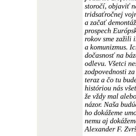
storočí, objaviť 
tridsaťročnej voj
a začať demontáž
prospech Európsk
rokov sme zažili 
a komunizmus. Ic
dočasnosť na báz
odlevu. Všetci ne
zodpovednosti za t
teraz a čo tu bud
históriou nás vše
že vždy mal aleb
názor. Naša budúc
ho dokážeme umožn
nemu aj dokážeme
Alexander F. Zvr