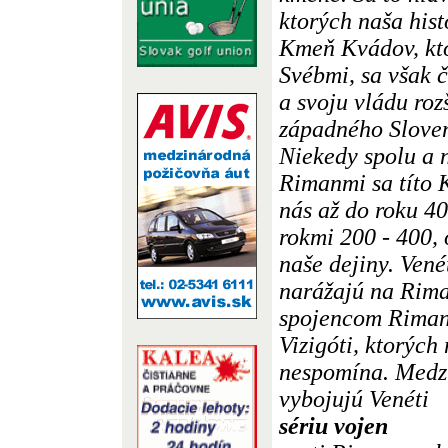
ktorých naša hist
Kmeň Kvádov, kto
Svébmi, sa však 
a svoju vládu roz
západného Sloven
Niekedy spolu a n
Rimanmi sa títo K
nás až do roku 40
rokmi 200 - 400, 
naše dejiny. Vené
narážajú na Rim
spojencom Rimano
Vizigóti, ktorých
nespomína. Medzi
vybojujú Venéti
sériu vojen