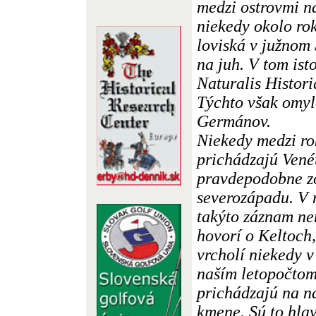
medzi ostrovmi na
niekedy okolo ro
loviská v južnom
na juh. V tom ist
Naturalis Histori
Týchto však omyl
Germánov.
Niekedy medzi ro
prichádzajú Vené
pravdepodobne zo
severozápadu. V n
takýto záznam ne
hovorí o Keltoch,
vrcholí niekedy v
naším letopočtom
prichádzajú na n
kmene. Sú to hla