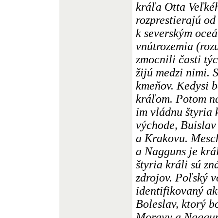
kráľa Otta Veľkéh
rozprestierajú o
k severským oce
vnútrozemia (roz
zmocnili časti tý
žijú medzi nimi.
kmeňov. Kedysi b
kráľom. Potom na
im vládnu štyria 
východe, Buisla
a Krakovu. Mesch
a Nagguns je krá
štyria králi sú zn
zdrojov. Poľský 
identifikovaný ak
Boleslav, ktorý b
Moravy a Nagguns