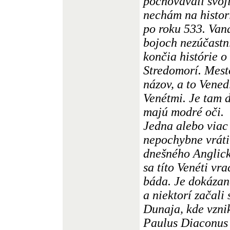
pochovávali svoj
nechám na histor
po roku 533. Vand
bojoch nezúčastni
končia histórie o
Stredomorí. Mest
názov, a to Vened
Venétmi. Je tam d
majú modré oči.
Jedna alebo viac
nepochybne vráti
dnešného Anglick
sa títo Venéti vra
báda. Je dokázané
a niektorí začali 
Dunaja, kde vzni
Paulus Diaconus 