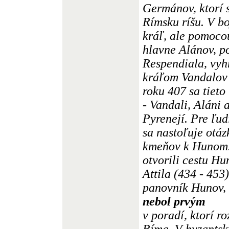
Germánov, ktorí 
Rímsku ríšu. V b
kráľ, ale pomoco
hlavne Alánov, p
Respendiala, vyh
kráľom Vandalov 
roku 407 sa tieto
- Vandali, Aláni 
Pyrenejí. Pre ľud
sa nastoľuje otáz
kmeňov k Hunom
otvorili cestu H
Attila (434 - 453
panovník Hunov, 
nebol prvým
v poradí, ktorí r
Ríma. V byzantsk