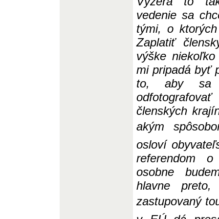
Vyzerá to tak
vede
n
ie sa chc
tými, o ktorých
Zaplatiť člen
výške niekoľko 
mi pripadá byť 
to, aby sa n
odfotografovať
člensk
ý
ch kraj
akým spôsobom 
osloví obyvateľ
referendom 
osobne budem
hlavne preto
zastupovaný tout