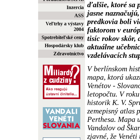
ďalšie, ktoré sa 
Inzercia
jasne naznačujú, 
ASS
predkovia boli 
Veľtrhy a výstavy
faktorom v európ
2004
tisíc rokov skôr,
Spotrebiteľské ceny
aktuálne učebnic
Hospodársky klub
Zdravotníctvo
vzdelávacích stu
V berlínskom his
mapa, ktorá ukaz
Venétov - Slovan
letopočtu. V roku
historik K. V. Spr
zemepisný atlas p
Perthesa. Mapa u
Vandalov od Škan
zjavné, že Venéti