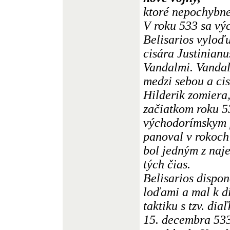
ktoré nepochybne
V roku 533 sa vý
Belisarios vyloďu
cisára Justinianu
Vandalmi. Vandal
medzi sebou a cis
Hilderik zomiera,
začiatkom roku 53
východorímskym 
panoval v rokoch
bol jedným z naje
tých čias.
Belisarios dispo
loďami a mal k d
taktiku s tzv. di
15. decembra 533