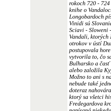
rokoch 720 - 724 
knihe o Vandaloc
Longobardoch píše
Vinidi sú Slovani
Sciavi - Sloweni 
Vandali, ktorých
otrokov v ústí Du
postupovala hore
vytvorila to, čo 
Bulharsko a časť 
alebo založila Ky
Možno to ani s n
nebude také jedn
doteraz nahovára
ktorý sa všetci hi
Fredegardova kro
napísaná niekedy