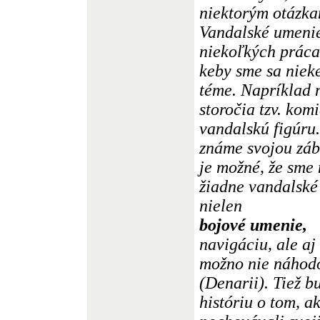
niektorým otázkam
Vandalské umenie
niekoľkých práca
keby sme sa nieke
téme. Napríklad ná
storočia tzv. ko
vandalskú figúru
známe svojou záb
je možné, že sme
žiadne vandalské
nielen
bojové umenie,
navigáciu, ale aj
možno nie náhodo
(Denarii). Tiež b
históriu o tom, 