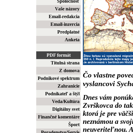
Spoločnosť
Vaše názory
Email-redakcia
Email-inzercia
Predplatné
Anketa
PDF formát
Titulná strana
Z domova
Čo vlastne pov
Podnikové spektrum
vyslancovi Sych
Zahranicie
Podnikateľ a štýl
Dnes vám ponúka
Veda/Kultúra
Zvrškovca do take
Digitálny svet
ktorá je pre väč
Finančné komentáre
neznámou a svoj
Šport
neuveriteľnou. A
Poradenstvo/Servis