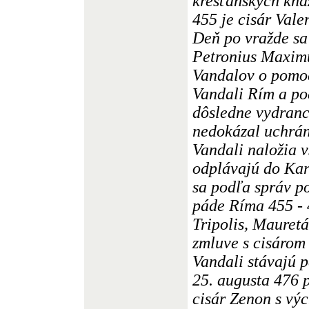
kresťanských kňa
455 je cisár Vale
Deň po vražde sa 
Petronius Maxim
Vandalov o pomoc
Vandali Rím a po
dôsledne vydranc
nedokázal uchrán
Vandali naložia v
odplávajú do Kart
sa podľa správ po
páde Ríma 455 - 
Tripolis, Mauret
zmluve s cisárom
Vandali stávajú 
25. augusta 476 
cisár Zenon s v