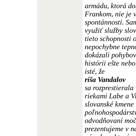
armádu, ktorá do
Frankom, nie je 
spontánnosti. S
využiť služby sl
tieto schopnosti 
nepochybne tepno
dokázali pohybov
histórii ešte neb
isté, že
ríša Vandalov
sa rozprestierala
riekami Labe a Vi
slovanské kmene 
poľnohospodárstv
odvodňovaní moča
prezentujeme v na