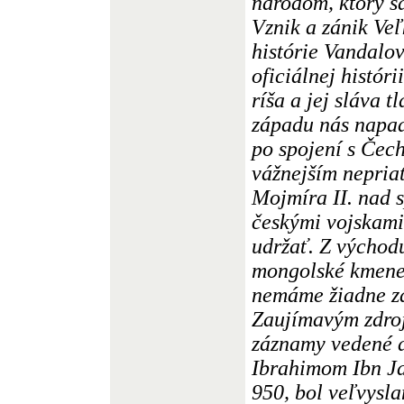
národom, ktorý s
Vznik a zánik Ve
histórie Vandalov
oficiálnej histór
ríša a jej sláva 
západu nás napad
po spojení s Čec
vážnejším nepria
Mojmíra II. nad 
českými vojskami
udržať. Z východ
mongolské kmene 
nemáme žiadne zá
Zaujímavým zdro
záznamy vedené 
Ibrahimom Ibn Ja
950, bol veľvysl