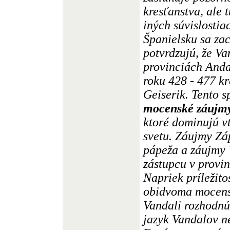
kresťanstva, ale
iných súvislostia
Španielsku sa za
potvrdzujú, že Va
provinciách Anda
roku 428 - 477 k
Geiserik. Tento s
mocenské záujmy
ktoré dominujú 
svetu. Záujmy Z
pápeža a záujmy
zástupcu v provin
Napriek príležit
obidvoma mocens
Vandali rozhodnú 
jazyk Vandalov 