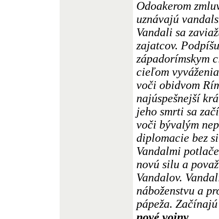
Odoakerom zmluvu
uznávajú vandalsk
Vandali sa zaviaž
zajatcov. Podpíšu
západorímskym c
cieľom vyváženi
voči obidvom Rí
najúspešnejší kr
jeho smrti sa zač
voči bývalým nep
diplomacie bez s
Vandalmi potlač
novú silu a pova
Vandalov. Vandal
náboženstvu a pr
pápeža. Začínajú
nové vojny,