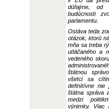
v EÚ dá presa
dúfajme, od 
budúcnosti zv
parlamentu.
Ostáva teda zo
otázok, ktorú n
mňa sa treba rýc
utláčaného a 
ved
eného skoru
administrova
štátnou správ
všetci sa cít
definitívne ni
štátna správa 
medzi politi
výnimky. Viac 