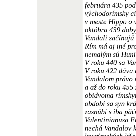
februára 435 pod
východorímsky ci
v meste Hippo o 
októbra 439 doby
Vandali začínajú
Rím má aj iné pr
nemalým sú Huni
V roku 440 sa Van
V roku 422 dáva 
Vandalom právo v
a až do roku 455 
obidvoma rímskym
období sa syn kr
zasnúbi s iba pä
Valentinianusa E
nechá Vandalov k