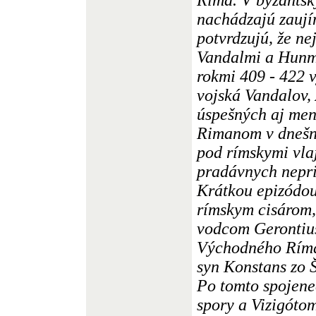
nachádzajú zaují
potvrdzujú, že n
Vandalmi a Hunmi
rokmi 409 - 422 
vojská Vandalov,
úspešných aj men
Rimanom v dnešn
pod rímskymi vla
pradávnych nepri
Krátkou epizódou
rímskym cisárom,
vodcom Gerontiu
Východného Ríma,
syn Konstans zo 
Po tomto spojene
spory a Vizigóto