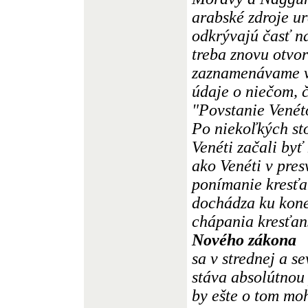
arabské zdroje ur
odkrývajú časť na
treba znovu otvor
zaznamenávame v 
údaje o niečom, 
"Povstanie Venét
Po niekoľkých sto
Venéti začali byť
ako Venéti v pres
ponímanie kresťan
dochádza ku kone
chápania kresťan
Nového zákona
sa v strednej a 
stáva absolútnou 
by ešte o tom mo