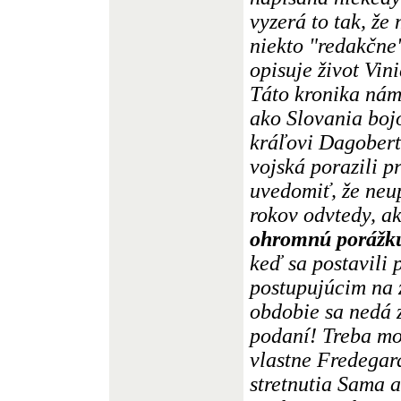
vyzerá to tak, že
niekto "redakčne
opisuje život Vin
Táto kronika nám
ako Slovania boj
kráľovi Dagobert
vojská porazili p
uvedomiť, že neu
rokov odvtedy, ak
ohromnú porážk
keď sa postavili
postupujúcim na 
obdobie sa nedá 
podaní! Treba mo
vlastne Fredegar
stretnutia Sama 