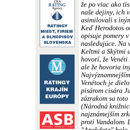
že po viac ako tis
naše dejiny, ich v
asimilovali s in
Keď Herodotos ok
opisuje pomery v
nasledujúce. Na 
Keltmi a Skýtmi u
hovorí, že Venéti
ale že hovoria i
Najvýznamnejším 
Venétoch je dielo
pisárom cisára J
zázrakom sa toto
(Národná knižnica
najznámejším zrk
proti Vandalom. 
"Anekdota" bolo 