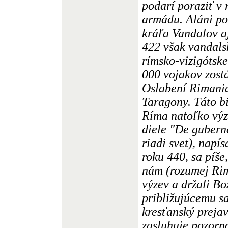
podarí poraziť v
armádu. Aláni po
kráľa Vandalov aj
422 však vandal
rímsko-vizigótske
000 vojakov zost
Oslabení Rimania
Taragony. Táto bi
Ríma natoľko výz
diele "De gubern
riadi svet), nap
roku 440, sa píše,
nám (rozumej Ri
výzev a držali Bo
približujúcemu sa
kresťanský prejav
zasluhuje pozorno