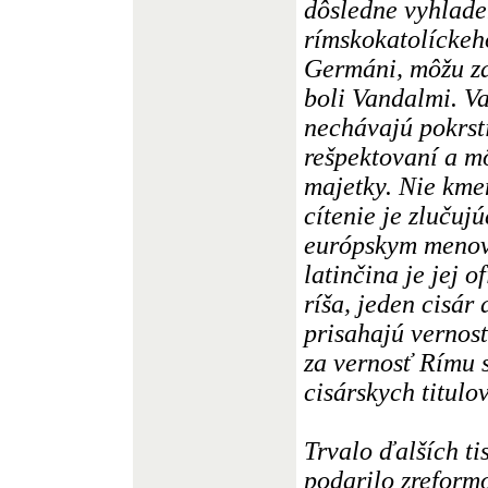
dôsledne vyhladen
rímskokatolíckeho
Germáni, môžu za
boli Vandalmi. Va
nechávajú pokrst
rešpektovaní a m
majetky. Nie kme
cítenie je zluču
európskym menova
latinčina je jej 
ríša, jeden cisár
prisahajú vernosť
za vernosť Rímu 
cisárskych titulov
Trvalo ďalších ti
podarilo zreformo