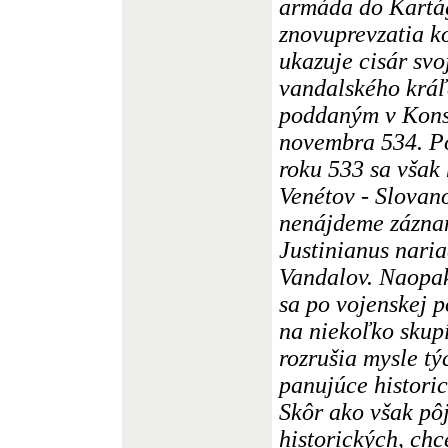
armáda do Kartá
znovuprevzatia k
ukazuje cisár svo
vandalského kráľ
poddaným v Kons
novembra 534. Po
roku 533 sa však 
Venétov - Slovan
nenájdeme záznam
Justinianus naria
Vandalov. Naopak,
sa po vojenskej p
na niekoľko skupí
rozrušia mysle tý
panujúce histori
Skôr ako však pô
historických, chc