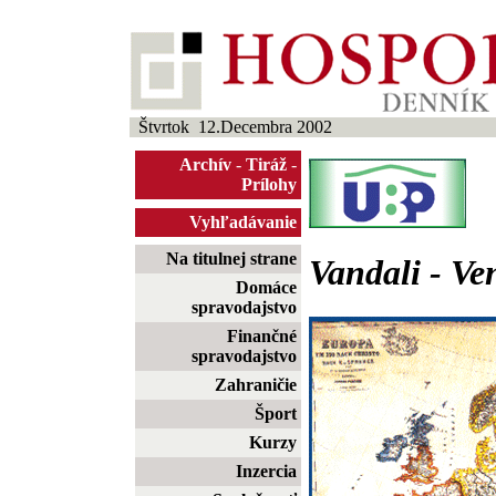
Štvrtok 12.Decembra 2002
Archív
-
Tiráž
-
Prílohy
Vyhľadávanie
Na titulnej strane
Vandali - Ve
Domáce
spravodajstvo
Finančné
spravodajstvo
Zahraničie
Šport
Kurzy
Inzercia