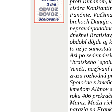
proti Rimanom, k
cisára Konštantí
Panónie. Väčšina
brehoch Dunaja a
nepravdepodobné,
dnešnej Bratisla
období dôjde aj k
to už je samostatn
Asi po sedemdesi
"bratského" spol
Venéti, nazývaní
zrazu rozhodnú pr
Spoločne s kmeň
kmeňom Alánov s
roku 406 prekrač
Mainz. Medzi rie
narazia na Frank