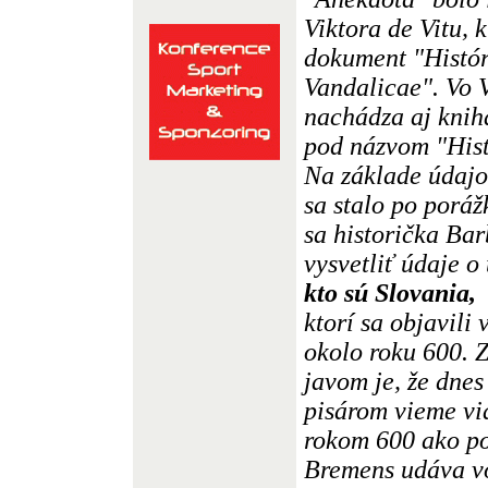
Viktora de Vitu, 
dokument "Histór
Vandalicae". Vo V
nachádza aj kni
pod názvom "His
Na základe údajov
sa stalo po poráž
sa historička Ba
vysvetliť údaje o
kto sú Slovania,
ktorí sa objavili
okolo roku 600. 
javom je, že dne
pisárom vieme vi
rokom 600 ako p
Bremens udáva vo