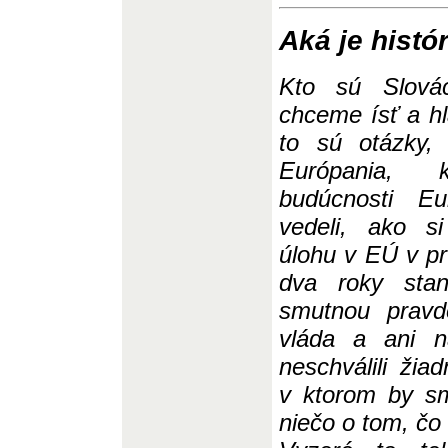
Aká je histó
Kto sú Slová
chceme ísť a h
to sú otázky, 
Európania, 
budúcnosti Eu
vedeli, ako s
úlohu v EÚ v pr
dva roky sta
smutnou pravd
vláda a ani n
neschválili žia
v ktorom by s
niečo o tom, čo