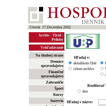
Utorok 17.Decembra 2002
Archív
-
Tiráž
-
Prílohy
Vyhľadávanie
Na titulnej strane
Hľadaj v:
Domáce
aktuálnom čísle
I
spravodajstvo
celom archíve
W
Finančné
A
spravodajstvo
Zahraničie
Rozlišovať
Šport
áno
Kurzy
Inzercia
Hľadaj v názve: