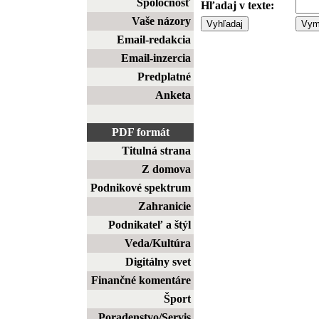
Spoločnosť
Hľadaj v texte:
Vaše názory
Email-redakcia
Email-inzercia
Predplatné
Anketa
PDF formát
Titulná strana
Z domova
Podnikové spektrum
Zahranicie
Podnikateľ a štýl
Veda/Kultúra
Digitálny svet
Finančné komentáre
Šport
Poradenstvo/Servis