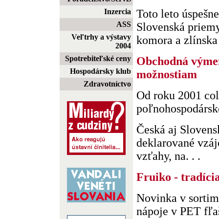
Inzercia
Toto leto úspešne
ASS
Slovenská priem
Veľtrhy a výstavy
komora a zlínska 
2004
Spotrebiteľské ceny
Obchodná výme
Hospodársky klub
možnostiam
Zdravotníctvo
Od roku 2001 col
poľnohospodársk
Česká aj Slovens
deklarované vzá
vzťahy, na. . .
Fruiko - tradíci
Novinka v sortim
nápoje v PET fľa