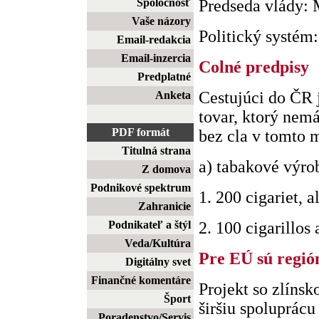
Spoločnosť
Predseda vlády:
Vaše názory
Politický systém: .
Email-redakcia
Email-inzercia
Colné predpisy
Predplatné
Cestujúci do ČR 
Anketa
tovar, ktorý nem
PDF formát
bez cla v tomto 
Titulná strana
a) tabakové výro
Z domova
Podnikové spektrum
1. 200 cigariet, a
Zahranicie
Podnikateľ a štýl
2. 100 cigarillos a
Veda/Kultúra
Pre EÚ sú regió
Digitálny svet
Finančné komentáre
Projekt so zlíns
Šport
širšiu spoluprácu
Poradenstvo/Servis