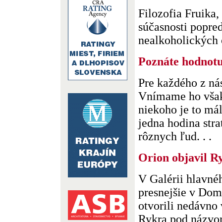
Filozofia Fruika, 
súčasnosti popre
nealkoholických 
Poznáte hodnotu
Pre každého z ná
Vnímame ho však 
niekoho je to mál
jedna hodina str
rôznych ľud. . .
Orion objavil R
V Galérii hlavné
presnejšie v Do
otvorili nedávno
Rykra pod názvom