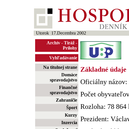
Utorok 17.Decembra 2002
Archív
-
Tiráž
-
Prílohy
Vyhľadávanie
Na titulnej strane
Základné údaje
Domáce
spravodajstvo
Oficiálny názov:
Finančné
spravodajstvo
Počet obyvateľov
Zahraničie
Rozloha: 78 864
Šport
Kurzy
Prezident: Václa
Inzercia