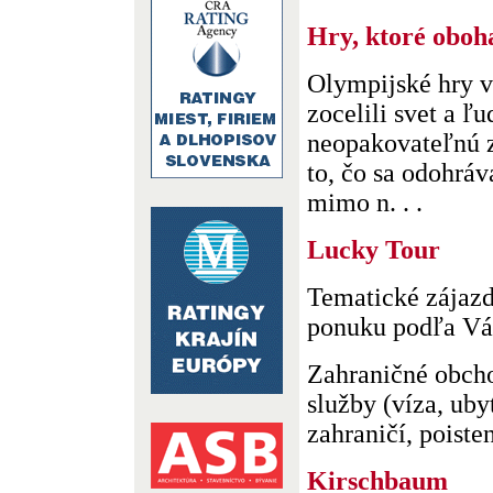
Hry, ktoré oboha
Olympijské hry v
zocelili svet a ľu
neopakovateľnú z
to, čo sa odohráv
mimo n. . .
Lucky Tour
Tematické zájaz
ponuku podľa Vá
Zahraničné obcho
služby (víza, uby
zahraničí, poisteni
Kirschbaum