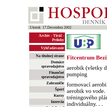
Utorok 17.Decembra 2002
Archív
-
Tiráž
-
Prílohy
Vyhľadávanie
Na titulnej strane
Fitcentrum Bez
Domáce
spravodajstvo
aerobik (všetky d
Finančné
pumping
spravodajstvo
Zahraničie
formovací aerobik
Šport
aerobik vo vode.
Kurzy
tréningového plá
Inzercia
individuálny. . .