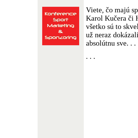
Viete, čo majú s
Karol Kučera či 
všetko sú to skvel
už neraz dokázali
absolútnu sve. . .
. . .