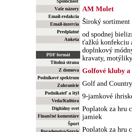
Spoločnosť
AM Molet
Vaše názory
Email-redakcia
Široký sortiment
Email-inzercia
Predplatné
od spodnej bieliz
Anketa
ťažkú konfekciu 
doplnkový módny 
PDF formát
kravaty, motýliky)
Titulná strana
Golfové kluby a 
Z domova
Podnikové spektrum
Golf and Countr
Zahranicie
Podnikateľ a štýl
9-jamkové ihrisk
Veda/Kultúra
Poplatok za hru 
Digitálny svet
jamiek
Finančné komentáre
Šport
Poplatok za hru 
Poradenstvo/Servis