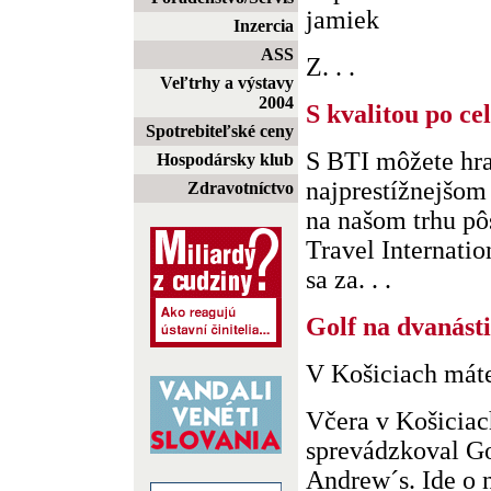
jamiek
Inzercia
ASS
Z. . .
Veľtrhy a výstavy
2004
S kvalitou po ce
Spotrebiteľské ceny
S BTI môžete hra
Hospodársky klub
najprestížnejšom
Zdravotníctvo
na našom trhu pô
Travel Internatio
sa za. . .
Golf na dvanásti
V Košiciach máte
Včera v Košiciac
sprevádzkoval Go
Andrew´s. Ide o n