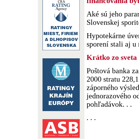
financovania by
Aké sú jeho par
Slovenskej spori
Hypotekárne úver
sporení stali aj u 
Krátko zo sveta
Poštová banka za
2000 stratu 228,
záporného výsled
jednorazového o
pohľadávok. . .
. . .