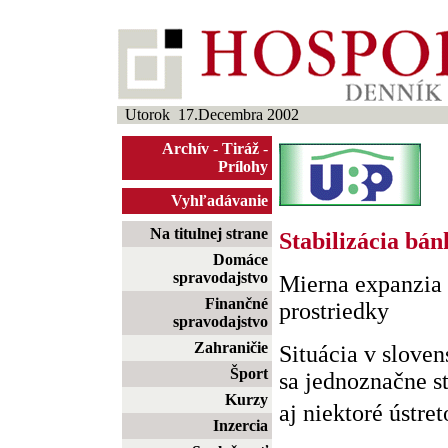
Utorok 17.Decembra 2002
Archív
-
Tiráž
-
Prílohy
Vyhľadávanie
Na titulnej strane
Stabilizácia bá
Domáce
spravodajstvo
Mierna expanzia 
Finančné
prostriedky
spravodajstvo
Zahraničie
Situácia v slov
Šport
sa jednoznačne st
Kurzy
aj niektoré ústret
Inzercia