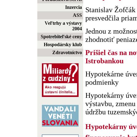
Inzercia
Stanislav Žofčák 
ASS
presvedčila pria
Veľtrhy a výstavy
2004
Jednou z možností
Spotrebiteľské ceny
zhodnotiť peniaze
Hospodársky klub
Prišiel čas na no
Zdravotníctvo
Istrobankou
Hypotekárne úver
podmienky
Hypotekárny úver
výstavbu, zmenu
údržbu tuzemskýc
Hypotekárny úver