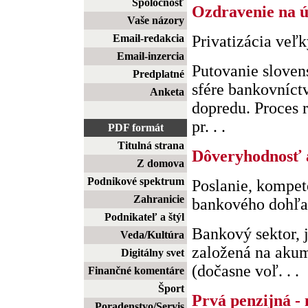
Spoločnosť
Ozdravenie na ú
Vaše názory
Email-redakcia
Privatizácia veľ
Email-inzercia
Putovanie sloven
Predplatné
sfére bankovníct
Anketa
dopredu. Proces r
pr. . .
PDF formát
Titulná strana
Dôveryhodnosť a
Z domova
Podnikové spektrum
Poslanie, kompet
Zahranicie
bankového dohľ
Podnikateľ a štýl
Bankový sektor, 
Veda/Kultúra
založená na akumu
Digitálny svet
(dočasne voľ. . .
Finančné komentáre
Šport
Prvá penzijná -
Poradenstvo/Servis