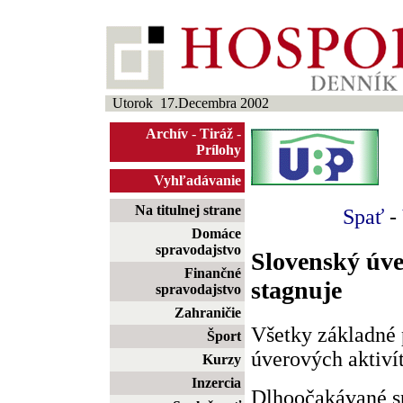
Utorok 17.Decembra 2002
Archív
-
Tiráž
-
Prílohy
Vyhľadávanie
Na titulnej strane
Spať
-
Domáce
spravodajstvo
Slovenský úve
Finančné
stagnuje
spravodajstvo
Zahraničie
Všetky základné 
Šport
úverových aktiví
Kurzy
Inzercia
Dlhoočakávané s