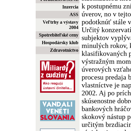
k postupnému zn
Inzercia
úverov, no v tejto
ASS
podotknúť stále 
Veľtrhy a výstavy
2004
Určitý konzervat
Spotrebiteľské ceny
subjektov vyplýva
Hospodársky klub
minulých rokov,
Zdravotníctvo
klasifikovaných 
výstražným mome
úverových vzťah
procesu predaja 
vlastníctve je n
2002. Aj po príc
skúsenostne dob
bankových hráč
skokový nástup p
určitým brzdiaci