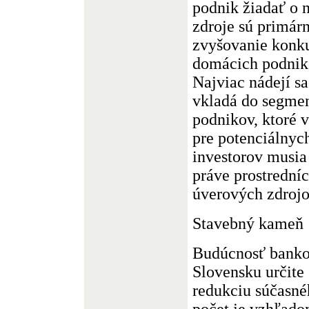
podnik žiadať o 
zdroje sú primár
zvyšovanie konku
domácich podnik
Najviac nádejí sa
vkladá do segmen
podnikov, ktoré v
pre potenciálnyc
investorov musia 
práve prostrední
úverových zdrojo
Stavebný kameň
Budúcnosť banko
Slovensku určite 
redukciu súčasné
počet je vzhľad