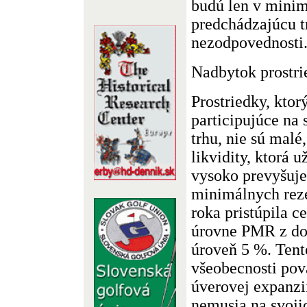
budú len v minim
predchádzajúcu t
nezodpovednosti
Nadbytok prostr
Prostriedky, ktor
participujúce n
trhu, nie sú malé
likvidity, ktorá 
vysoko prevyšuje
minimálnych rez
roka pristúpila c
úrovne PMR z dot
úroveň 5 %. Tent
všeobecnosti pov
úverovej expanz
nemusia na svoji