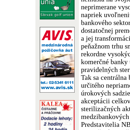
neprimerane vyso
napriek uvoľneni
bankového sektor
dostatočnej prem
a jej transformác
peňažnom trhu s
rekordne vysokýc
komerčné banky 
pravidelných ster
Tak sa centrálna
určitého nepriam
úrokových sadzie
akceptácii celko
sterilizačných ak
medzibankových 
Predstavitelia N