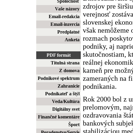
Spoločnosť
zdrojov pre širši
Vaše názory
verejnosť zostá
Email-redakcia
slovenskej ekono
Email-inzercia
však nemôžeme o
Predplatné
rozmach poskyto
Anketa
podniky, aj napr
skutočnostiam, k
PDF formát
reálnej ekonomik
Titulná strana
kameň pre možný 
Z domova
zameraných na fi
Podnikové spektrum
podnikania.
Zahranicie
Podnikateľ a štýl
Rok 2000 bol z u
Veda/Kultúra
prelomovým, najm
Digitálny svet
ozdravovania štá
Finančné komentáre
bankových subje
Šport
stabilizáciou me
Poradenstvo/Servis