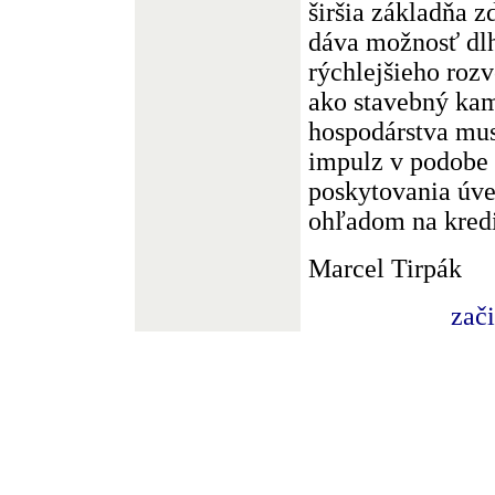
širšia základňa z
dáva možnosť dl
rýchlejšieho roz
ako stavebný ka
hospodárstva mus
impulz v podobe
poskytovania úve
ohľadom na kredi
Marcel Tirpák
zač