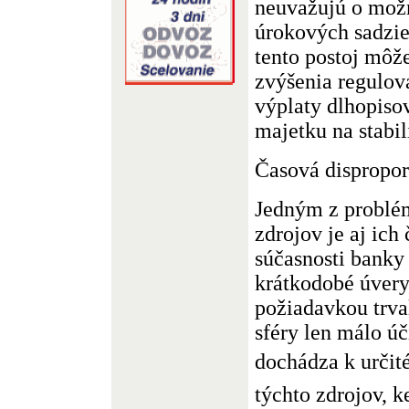
neuvažujú o možn
úrokových sadzi
tento postoj môž
zvýšenia regulov
výplaty dlhopis
majetku na stabil
Časová dispropor
Jedným z problé
zdrojov je aj ich
súčasnosti banky
krátkodobé úvery,
požiadavkou trva
sféry len málo ú
dochádza k určit
týchto zdrojov, 