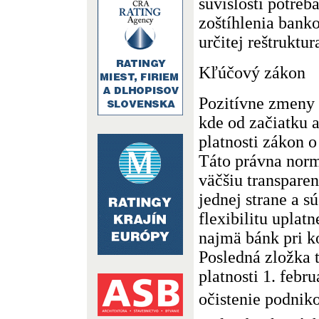
súvislosti potreb
zoštíhlenia banko
určitej reštruktu
Kľúčový zákon
Pozitívne zmeny n
kde od začiatku a
platnosti zákon 
Táto právna norm
väčšiu transpare
jednej strane a 
flexibilitu uplat
najmä bánk pri 
Posledná zložka 
platnosti 1. febru
očistenie podni