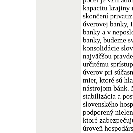
kapacitu krajiny 
skončení privati
úverovej banky, I
banky a v neposl
banky, budeme sv
konsolidácie slo
najväčšou pravd
určitému sprístu
úverov pri súčas
mier, ktoré sú 
nástrojom bánk.
stabilizácia a po
slovenského hosp
podporený niele
ktoré zabezpečuj
úroveň hospodárs