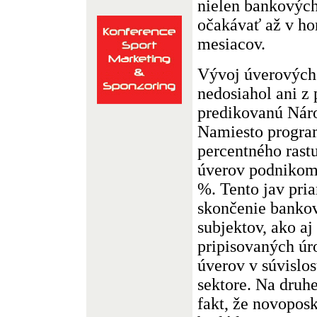
nielen bankových
očakávať až v ho
mesiacov.
Vývoj úverových 
nedosiahol ani z
predikovanú Nár
Namiesto progra
percentného rast
úverov podnikom 
%. Tento jav pri
skončenie bankov
subjektov, ako aj
pripisovaných úr
úverov v súvislos
sektore. Na druhe
fakt, že novopos