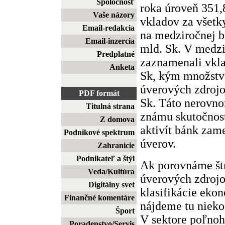
Spoločnosť
roka úroveň 351,
Vaše názory
vkladov za všetk
Email-redakcia
na medziročnej b
Email-inzercia
mld. Sk. V medz
Predplatné
zaznamenali vkla
Anketa
Sk, kým množstv
úverových zdrojo
PDF formát
Sk. Táto nerovno
Titulná strana
známu skutočnos
Z domova
aktivít bánk zam
Podnikové spektrum
úverov.
Zahranicie
Podnikateľ a štýl
Ak porovnáme št
Veda/Kultúra
úverových zdrojo
Digitálny svet
klasifikácie eko
Finančné komentáre
nájdeme tu niek
Šport
V sektore poľnoh
Poradenstvo/Servis