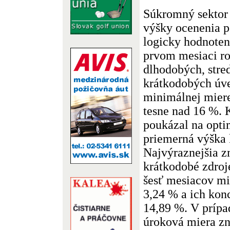
Súkromný sektor 
výšky ocenenia 
logicky hodnoten
prvom mesiaci ro
dlhodobých, stre
krátkodobých úver
minimálnej mier
tesne nad 16 %. 
poukázal na opti
priemerná výška 
Najvýraznejšia z
krátkodobé zdroj
šesť mesiacov mi
3,24 % a ich kon
14,89 %. V prípa
úroková miera zn