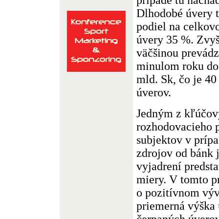
Dlhodobé úvery t
podiel na celkov
úvery 35 %. Zvyš
väčšinou prevádz
minulom roku dos
mld. Sk, čo je 4
úverov.
Jedným z kľúčov
rozhodovacieho 
subjektov v príp
zdrojov od bánk j
vyjadrení predst
miery. V tomto 
o pozitívnom výv
priemerná výška 
čerpaných úverov