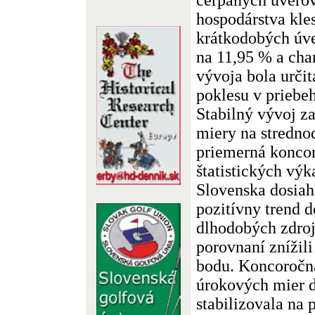
hospodárstva kle
krátkodobých úve
na 11,95 % a char
vývoja bola určit
poklesu v priebe
Stabilný vývoj z
miery na stredno
priemerná konco
štatistických vý
Slovenska dosiah
pozitívny trend 
dlhodobých zdroj
porovnaní znížili
bodu. Koncoročn
úrokových mier d
stabilizovala na