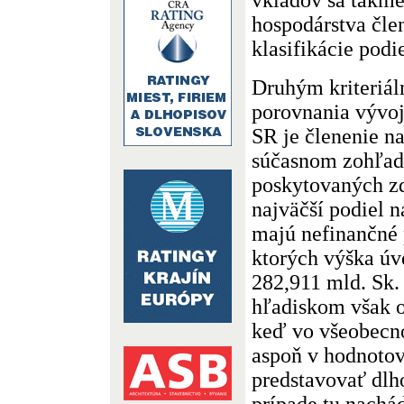
hospodárstva čle
klasifikácie podi
Druhým kriteriá
porovnania vývo
SR je členenie n
súčasnom zohľadn
poskytovaných z
najväčší podiel 
majú nefinančné 
ktorých výška úv
282,911 mld. Sk.
hľadiskom však o
keď vo všeobecno
aspoň v hodnotov
predstavovať dlh
prípade tu nachá