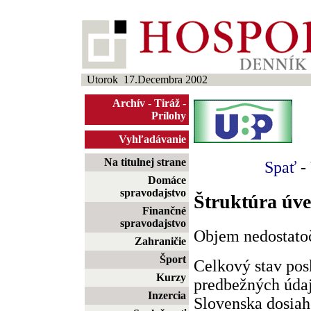
Utorok 17.Decembra 2002
Archív
-
Tiráž
-
Prílohy
Vyhľadávanie
Na titulnej strane
Spať
-
Domáce
spravodajstvo
Štruktúra úve
Finančné
spravodajstvo
Objem nedostato
Zahraničie
Šport
Celkový stav pos
Kurzy
predbežných úda
Inzercia
Slovenska dosiah