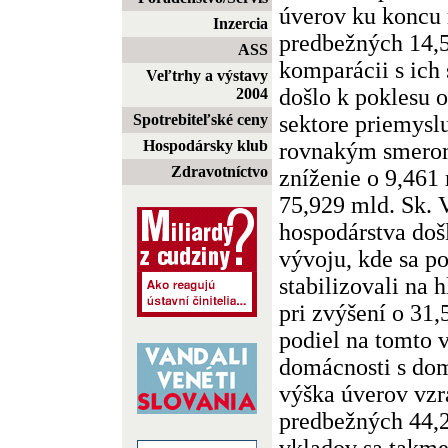
úverov ku koncu 
Inzercia
predbežných 14,5
ASS
komparácii s ich
Veľtrhy a výstavy
došlo k poklesu 
2004
sektore priemysl
Spotrebiteľské ceny
Hospodársky klub
rovnakým smero
Zdravotníctvo
zníženie o 9,461
75,929 mld. Sk. 
hospodárstva doš
vývoju, kde sa p
stabilizovali na 
pri zvýšení o 31
podiel na tomto 
domácnosti s do
výška úverov vzr
predbežných 44,2
vkladov sa takme