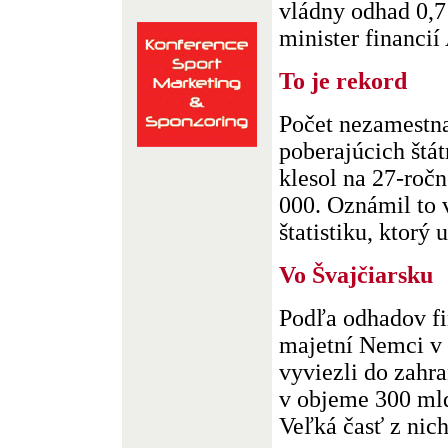
vládny odhad 0,7
minister financií 
To je rekord
Počet nezamestna
poberajúcich štá
klesol na 27-roč
000. Oznámil to 
štatistiku, ktorý u
Vo Švajčiarsku
Podľa odhadov f
majetní Nemci v
vyviezli do zahr
v objeme 300 mld
Veľká časť z nich