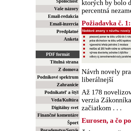
Spoločnosť
ktorých by bolo d
Vaše názory
percentná nezames
Email-redakcia
Požiadavka č. 1: 
Email-inzercia
Predplatné
Anketa
PDF formát
Titulná strana
Z domova
Návrh novely pr
Podnikové spektrum
liberálnejší
Zahranicie
Až 178 novelizo
Podnikateľ a štýl
verzia Zákonníka
Veda/Kultúra
začiatkom . . .
Digitálny svet
Finančné komentáre
Eurosen, a čo p
Šport
Poradenstvo/Servis