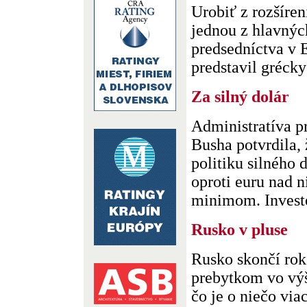
Urobiť z rozšíre
jednou z hlavnýc
predsedníctva v E
predstavil grécky 
Za silný dolár
Administratíva 
Busha potvrdila,
politiku silného 
oproti euru nad 
minimom. Investor
Rusko v pluse
Rusko skončí ro
prebytkom vo výš
čo je o niečo via