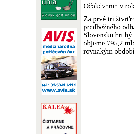
Očakávania v ro
Za prvé tri štvrť
predbežného odha
Slovensku hrubý
objeme 795,2 mld
rovnakým obdobím
. . .