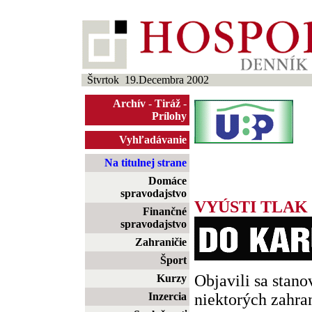
Štvrtok 19.Decembra 2002
Archív
-
Tiráž
-
Prílohy
Vyhľadávanie
Na titulnej strane
Domáce
spravodajstvo
VYÚSTI TLA
Finančné
spravodajstvo
Zahraničie
Šport
Objavili sa stano
Kurzy
Inzercia
niektorých zahra