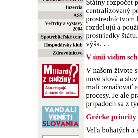
Štátny rozpočet 
Inzercia
centralizovaný p
ASS
prostredníctvom k
Veľtrhy a výstavy
rozdeľujú a použ
2004
prostriedky štátu
Spotrebiteľské ceny
výšk. . .
Hospodársky klub
Zdravotníctvo
V únii vidím sc
V našom živote s
nové slová a slov
mali označovať a
procesy. Je ale p
prípadoch sa z týc
Grécke priority
Veľa bohatých a