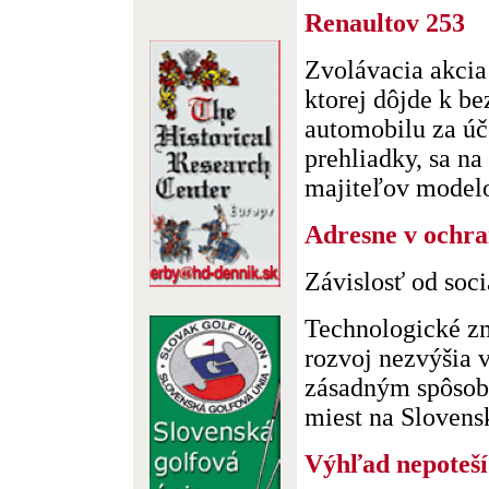
Renaultov 253
Zvolávacia akcia
ktorej dôjde k be
automobilu za úč
prehliadky, sa n
majiteľov modelov
Adresne v ochr
Závislosť od soc
Technologické z
rozvoj nezvýšia 
zásadným spôsob
miest na Slovensk
Výhľad nepoteší