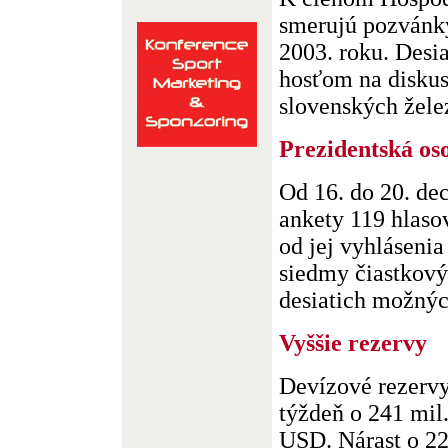
smerujú pozvánky
2003. roku. Desi
hosťom na diskus
slovenských želez
Prezidentská os
Od 16. do 20. de
ankety 119 hlaso
od jej vyhláseni
siedmy čiastkový
desiatich možných
Vyššie rezervy
Devízové rezervy
týždeň o 241 mil
USD. Nárast o 22