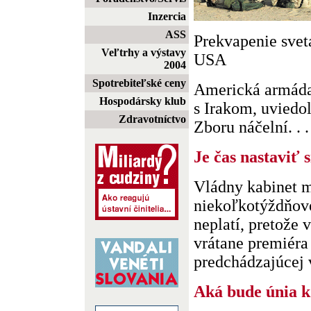
Inzercia
ASS
Prekvapenie svet
Veľtrhy a výstavy
USA
2004
Spotrebiteľské ceny
Americká armáda 
Hospodársky klub
s Irakom, uviedo
Zdravotníctvo
Zboru náčelní. . .
Je čas nastaviť 
Vládny kabinet 
niekoľkotýždňov
neplatí, pretože v
vrátane premiéra 
predchádzajúcej v
Aká bude únia k