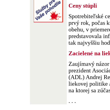
Ceny stúpli
Spotrebiteľské c
prvý rok, počas k
obehu, v priemer
predstavovala inf
tak najvyššiu hod
Zacielené na lie
Zaujímavý názor
prezident Asociác
(ADL) Andrej Rei
liekovej politike
na ktorej sa zúčas.
. . .