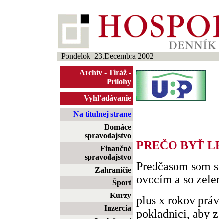
Pondelok 23.Decembra 2002
Archív
-
Tiráž
-
Prílohy
Vyhľadávanie
Na titulnej strane
Domáce
spravodajstvo
PREČO BYŤ L
Finančné
spravodajstvo
Predčasom som stá
Zahraničie
ovocím a so zele
Šport
Kurzy
plus x rokov prá
Inzercia
pokladnici, aby 