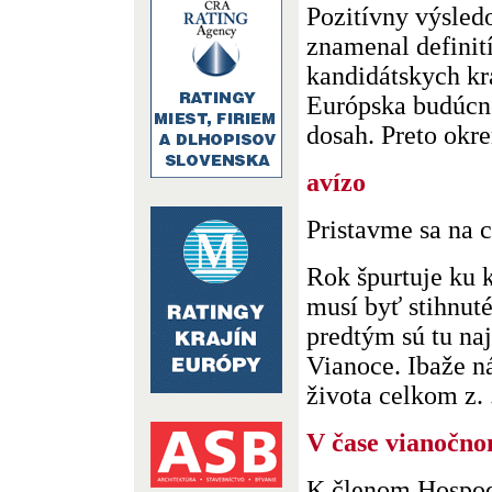
Pozitívny výsle
znamenal definit
kandidátskych kr
Európska budúcno
dosah. Preto okre
avízo
Pristavme sa na 
Rok špurtuje ku k
musí byť stihnut
predtým sú tu naj
Vianoce. Ibaže 
života celkom z. .
V čase vianočn
K členom Hospod