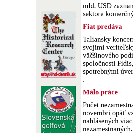
mld. USD zaznam
sektore komerčnýc
Fiat predáva
Taliansky koncer
svojimi veriteľs
väčšinového podi
spoločnosti Fidis
spotrebnými úver
.
Málo práce
Počet nezamestn
novembri opäť vz
nahlásených viac
nezamestnaných.