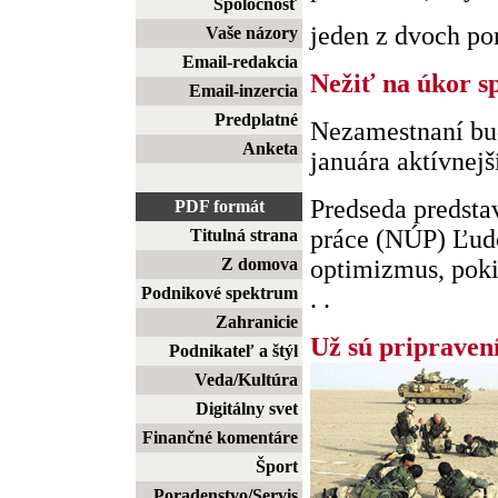
Spoločnosť
jeden z dvoch pom
Vaše názory
Email-redakcia
Nežiť na úkor sp
Email-inzercia
Predplatné
Nezamestnaní bu
Anketa
januára aktívnejš
Predseda predsta
PDF formát
práce (NÚP) Ľud
Titulná strana
Z domova
optimizmus, poki
Podnikové spektrum
. .
Zahranicie
Už sú pripraven
Podnikateľ a štýl
Veda/Kultúra
Digitálny svet
Finančné komentáre
Šport
Poradenstvo/Servis