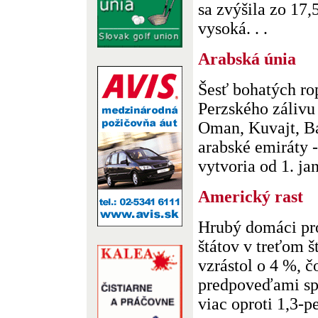
sa zvýšila zo 17
vysoká. . .
Arabská únia
Šesť bohatých rop
Perzského zálivu
Oman, Kuvajt, Ba
arabské emiráty -
vytvoria od 1. jan
Americký rast
Hrubý domáci pr
štátov v treťom 
vzrástol o 4 %, čo
predpoveďami spr
viac oproti 1,3-pe