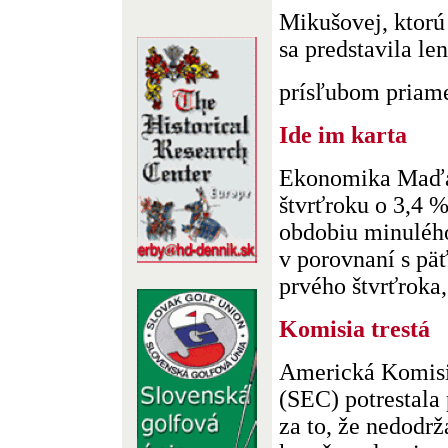
Mikušovej, ktorú
sa predstavila le
prísľubom priameh
Ide im karta
Ekonomika Maďar
štvrťroku o 3,4 
obdobiu minulého
v porovnaní s p
prvého štvrťroka,
Komisia trestá
Americká Komisi
(SEC) potrestala
za to, že nedodrž