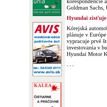
korešpondencie a
Goldman Sachs, U.
Hyundai zisťuje
Kórejská automob
plánuje v Európe
vypracuje prvé š
investovania v b
Hyundai Motor Ki
. . .