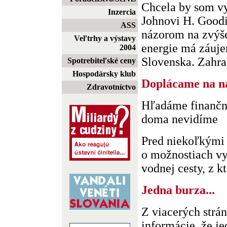
Chcela by som vy
Inzercia
Johnovi H. Goodi
ASS
názorom na zvýše
Veľtrhy a výstavy
energie má záuj
2004
Slovenska. Zahra
Spotrebiteľské ceny
Hospodársky klub
Doplácame na ná
Zdravotníctvo
Hľadáme finančné
doma nevidíme
Pred niekoľkými
o možnostiach v
vodnej cesty, z kt
Jedna burza...
Z viacerých strán
informácie, že j