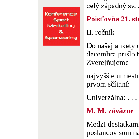
celý západný sv. .
Poisťovňa 21. st
II. ročník
Do našej ankety 
decembra prišlo 6
Zverejňujeme
najvyššie umiest
prvom sčítaní:
Univerzálna: . . .
M. M. záväzne
Medzi desiatkami
poslancov som na