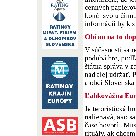
cenných papierov
končí svoju činn
informácií by k z
Občan na to dop
V súčasnosti sa r
podobá hre, podľ
štátna správa v 
naďalej udržať. 
a obcí Slovenska 
Ľahkovážna Eu
Je teroristická h
naliehavá, ako sa
čase hovorí? Mu
rituály, ak chcem