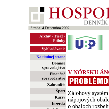
Streda 4.Decembra 2002
Archív
-
Tiráž
-
Prílohy
Vyhľadávanie
Na titulnej strane
Domáce
spravodajstvo
V NÓRSKU ÁNO
Finančné
spravodajstvo
Zahraničie
Šport
Zálohový systém
Kurzy
nápojových obalo
Inzercia
o obaloch rozbehn