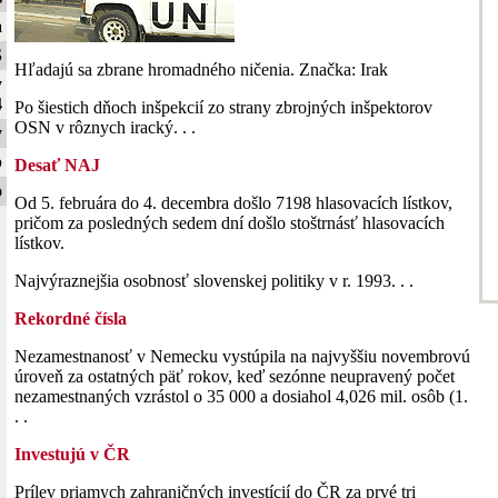
a
S
Hľadajú sa zbrane hromadného ničenia. Značka: Irak
y
4
Po šiestich dňoch inšpekcií zo strany zbrojných inšpektorov
OSN v rôznych iracký. . .
y
b
Desať NAJ
o
Od 5. februára do 4. decembra došlo 7198 hlasovacích lístkov,
pričom za posledných sedem dní došlo stoštrnásť hlasovacích
lístkov.
Najvýraznejšia osobnosť slovenskej politiky v r. 1993. . .
Rekordné čísla
Nezamestnanosť v Nemecku vystúpila na najvyššiu novembrovú
úroveň za ostatných päť rokov, keď sezónne neupravený počet
nezamestnaných vzrástol o 35 000 a dosiahol 4,026 mil. osôb (1.
. .
Investujú v ČR
Prílev priamych zahraničných investícií do ČR za prvé tri