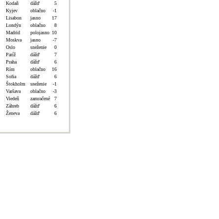
Kodaň
dážď
5
Kyjev
oblačno
-1
Lisabon
jasno
17
Londýn
oblačno
8
Madrid
polojasno
10
Moskva
jasno
-7
Oslo
sneženie
0
Paríž
dážď
7
Praha
dážď
6
Rím
oblačno
16
Sofia
dážď
6
Štokholm
sneženie
-1
Varšava
oblačno
-3
Viedeň
zamračené
7
Záhreb
dážď
6
Ženeva
dážď
6