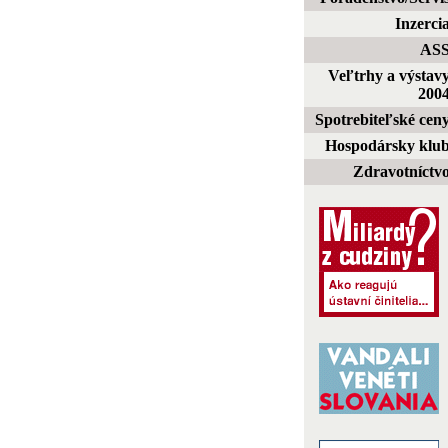
Inzerci
AS
Veľtrhy a výstav
200
Spotrebiteľské cen
Hospodársky klu
Zdravotníctv