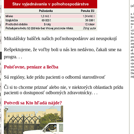
ť
(zč
y
n 
a
hm
mr
a
na
2 
vý
é
Se
na
Mikulášsky balíček našich poľnohospodárov asi neuspokojí
a
pi
za
zr
Rešpektujeme, že voľby boli u nás len nedávno, čakali sme na
až
ok
progra. . .
pr
ob
a
oj
Poisťovne, peniaze a liečba
sn
st
a
De
Sú regióny, kde prídu pacienti o odbornú starostlivosť
za
m
e
Či si to chceme priznať alebo nie, v niektorých oblastiach prídu
pacienti o dostupnosť odborných zdravotnícky. . .
l
a
Potvrdí sa Kto hľadá nájde?
t
e
t
s