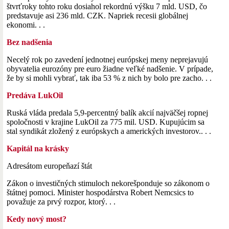
štvrťroky tohto roku dosiahol rekordnú výšku 7 mld. USD, čo
predstavuje asi 236 mld. CZK. Napriek recesii globálnej
ekonomi. . .
Bez nadšenia
Necelý rok po zavedení jednotnej európskej meny neprejavujú
obyvatelia eurozóny pre euro žiadne veľké nadšenie. V prípade,
že by si mohli vybrať, tak iba 53 % z nich by bolo pre zacho. . .
Predáva LukOil
Ruská vláda predala 5,9-percentný balík akcií najväčšej ropnej
spoločnosti v krajine LukOil za 775 mil. USD. Kupujúcim sa
stal syndikát zložený z európskych a amerických investorov.. . .
Kapitál na krásky
Adresátom europeňazí štát
Zákon o investičných stimuloch nekorešponduje so zákonom o
štátnej pomoci. Minister hospodárstva Robert Nemcsics to
považuje za prvý rozpor, ktorý. . .
Kedy nový most?