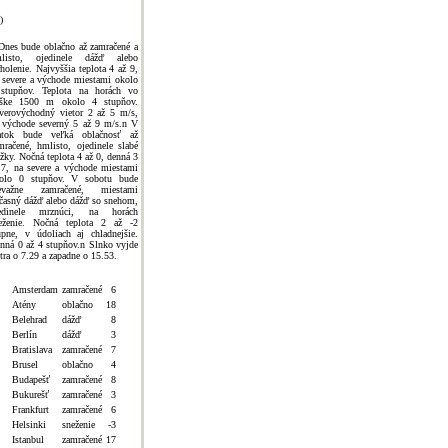
)
Dnes bude oblačno až zamračené a
listo, ojedinele dážď alebo
holenie. Najvyššia teplota 4 až 9,
 severe a východe miestami okolo
stupňov. Teplota na horách vo
ške 1500 m okolo 4 stupňov.
verovýchodný vietor 2 až 5 m/s,
 východe severný 5 až 9 m/s.n V
atok bude veľká oblačnosť až
mračené, hmlisto, ojedinele slabé
ážky. Nočná teplota 4 až 0, denná 3
 7, na severe a východe miestami
olo 0 stupňov. V sobotu bude
evažne zamračené, miestami
časný dážď alebo dážď so snehom,
edinele mrznúci, na horách
eženie. Nočná teplota 2 až -2
upne, v údoliach aj chladnejšie.
nná 0 až 4 stupňov.n Slnko vyjde
jtra o 7.29 a zapadne o 15.53.
Amsterdam
zamračené
6
Atény
oblačno
18
Belehrad
dážď
8
Berlín
dážď
3
Bratislava
zamračené
7
Brusel
oblačno
4
Budapešť
zamračené
8
Bukurešť
zamračené
3
Frankfurt
zamračené
6
Helsinki
sneženie
-3
Istanbul
zamračené
17