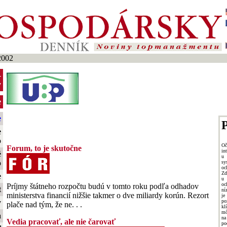
2002
-
y
e
e
P
e
o
O
Forum, to je skutočne
in
é
u 
o
sy
oc
Zd
e
u 
oc
Príjmy štátneho rozpočtu budú v tomto roku podľa odhadov
t
ní
ministerstva financií nižšie takmer o dve miliardy korún. Rezort
je
po
y
plače nad tým, že ne. . .
kl
mô
a
n
Vedia pracovať, ale nie čarovať
po