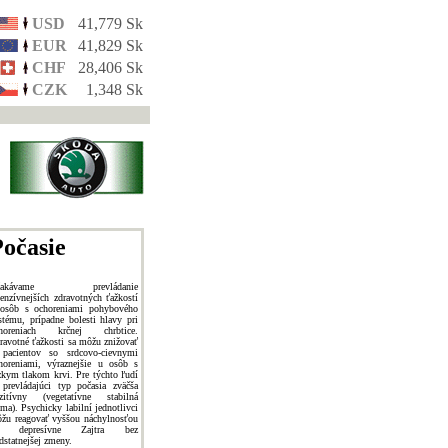
USD
41,779 Sk
EUR
41,829 Sk
CHF
28,406 Sk
CZK
1,348 Sk
očasie
čakávame prevládanie
tenzívnejších zdravotných ťažkostí
osôb s ochoreniami pohybového
stému, prípadne bolesti hlavy pri
horeniach krčnej chrbtice.
ravotné ťažkosti sa môžu znižovať
pacientov so srdcovo-cievnymi
horeniami, výraznejšie u osôb s
zkym tlakom krvi. Pre týchto ľudí
 prevládajúci typ počasia zväčša
zitívny (vegetatívne stabilná
íma). Psychicky labilní jednotlivci
žu reagovať vyššou náchylnosťou
a depresívne Zajtra bez
dstatnejšej zmeny.