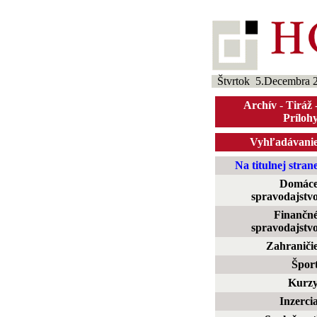
Štvrtok 5.Decembra 
Archív
-
Tiráž
Príloh
Vyhľadávani
Na titulnej stran
Domác
spravodajstv
Finančn
spravodajstv
Zahraniči
Špor
Kurz
Inzerci