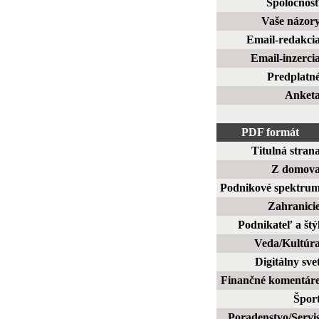
Spoločnos
Vaše názor
Email-redakci
Email-inzerci
Predplatn
Anket
PDF formát
Titulná stran
Z domov
Podnikové spektru
Zahranici
Podnikateľ a štý
Veda/Kultúr
Digitálny sve
Finančné komentár
Špor
Poradenstvo/Servi