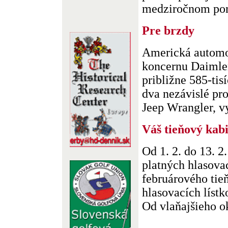
medziročnom poro
Pre brzdy
Americká automob
koncernu Daimle
približne 585-tis
dva nezávislé pro
Jeep Wrangler, vy
Váš tieňový kab
Od 1. 2. do 13. 2
platných hlasovac
februárového tie
hlasovacích lístk
Od vlaňajšieho ok