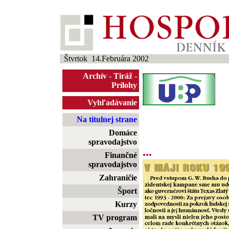
Štvrtok 14.Februára 2002
Archív
-
Tiráž
-
Prílohy
Vyhľadávanie
Na titulnej strane
Domáce
spravodajstvo
...
Finančné
spravodajstvo
Zahraničie
Šport
Kurzy
TV program