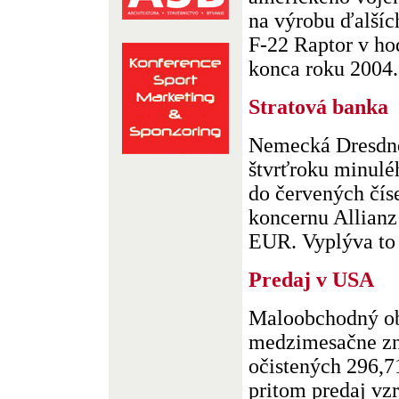
na výrobu ďalšíc
F-22 Raptor v ho
konca roku 2004. 
Stratová banka
Nemecká Dresdne
štvrťroku minulé
do červených čís
koncernu Allianz 
EUR. Vyplýva to z
Predaj v USA
Maloobchodný obr
medzimesačne zní
očistených 296,
pritom predaj vzr