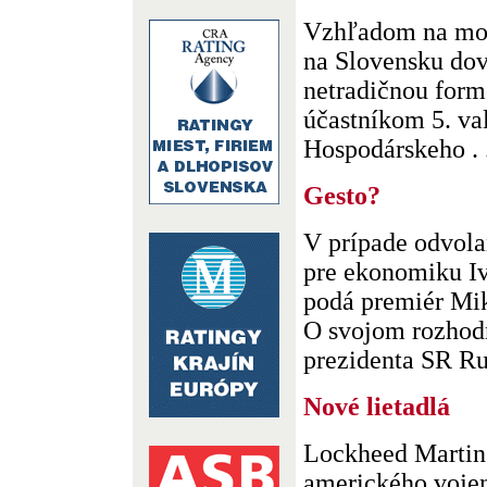
Vzhľadom na moj
na Slovensku dov
netradičnou form
účastníkom 5. v
Hospodárskeho . .
Gesto?
V prípade odvola
pre ekonomiku Iv
podá premiér Mik
O svojom rozhodn
prezidenta SR Rud
Nové lietadlá
Lockheed Martin 
amerického voje