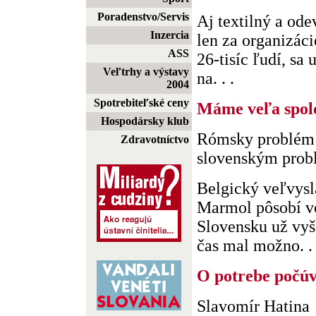
Poradenstvo/Servis
Aj textilný a od
Inzercia
len za organizác
ASS
26-tisíc ľudí, sa
Veľtrhy a výstavy
na. . .
2004
Spotrebiteľské ceny
Máme veľa spol
Hospodársky klub
Rómsky problém n
Zdravotníctvo
slovenským pro
Belgický veľvysl
Marmol pôsobí vo
Slovensku už vyš
čas mal možno. . 
O potrebe počúv
Slavomír Hatina