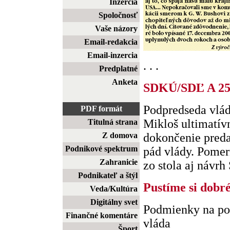
Inzercia
Spoločnosť
Vaše názory
Email-redakcia
Email-inzercia
. . .
Predplatné
Anketa
SDKÚ/SDĽ A 2
Podpredseda vlá
PDF formát
Mikloš ultimatívn
Titulná strana
Z domova
dokončenie preda
Podnikové spektrum
pád vlády. Pomer
Zahranicie
zo stola aj návrh 
Podnikateľ a štýl
Pustíme si dobr
Veda/Kultúra
Digitálny svet
Podmienky na pod
Finančné komentáre
vláda
Šport