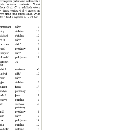
verozápadu pribúdanie oblačnosti a
skôr občasné sneženie. Nočná
plota -3 až -7, v údoliach okolo
0, denná teplota 0 až 4 stupne, na
vere slabo pod nulou.Slnko vyjde
jtra o 6.51 a zapadne o 17.21 hod.
msterdam
dážď
7
tény
oblačno
15
elehrad
oblačno
10
erlín
dážď
7
atislava
dážď
8
rusel
prehánky
8
udapešť
dážď
9
ukurešť
polojasno
12
rankfurt
10
ážď
elsinki
sneženie
-3
tanbul
dážď
10
odaň
dážď
6
yjev
oblačno
9
isabon
jasno
17
ondýn
prehánky
8
adrid
jasno
12
oskva
oblačno
5
slo
snehové
-2
prehánky
ríž
prehánky
9
raha
dážď
7
ím
polojasno
14
ofia
oblačno
10
tokholm
oblačno
3