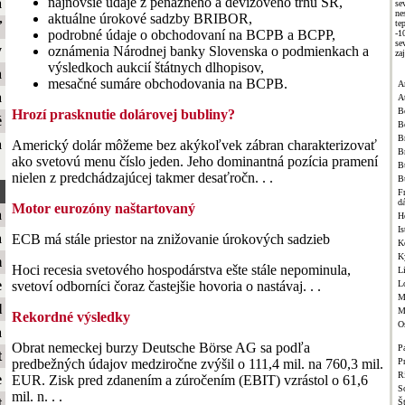
najnovšie údaje z peňažného a devízového trhu SR,
a
se
ne
aktuálne úrokové sadzby BRIBOR,
te
ť
podrobné údaje o obchodovaní na BCPB a BCPP,
-1
se
y
oznámenia Národnej banky Slovenska o podmienkach a
za
výsledkoch aukcií štátnych dlhopisov,
a
mesačné sumáre obchodovania na BCPB.
A
a
A
B
Hrozí prasknutie dolárovej bubliny?
é
B
Br
a
Americký dolár môžeme bez akýkoľvek zábran charakterizovať
B
ako svetovú menu číslo jeden. Jeho dominantná pozícia pramení
B
nielen z predchádzajúcej takmer desaťročn. . .
B
F
d
Motor eurozóny naštartovaný
a
H
Is
a
ECB má stále priestor na znižovanie úrokových sadzieb
K
K
m
Hoci recesia svetového hospodárstva ešte stále nepominula,
L
e
L
svetoví odborníci čoraz častejšie hovoria o nastávaj. . .
M
l
M
Rekordné výsledky
O
a
Obrat nemeckej burzy Deutsche Börse AG sa podľa
Pa
t
P
predbežných údajov medziročne zvýšil o 111,4 mil. na 760,3 mil.
R
e
EUR. Zisk pred zdanením a zúročením (EBIT) vzrástol o 61,6
S
mil. n. . .
t
Š