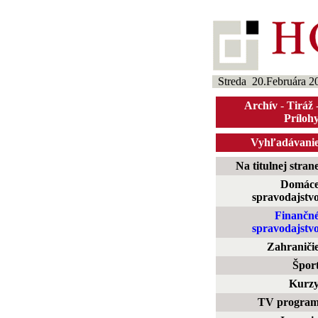
Streda 20.Februára 2
Archív
-
Tiráž
Príloh
Vyhľadávani
Na titulnej stran
Domác
spravodajstv
Finančn
spravodajstv
Zahraniči
Špor
Kurz
TV progra