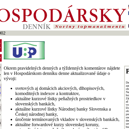
002
-
y
e
e
Okrem pravidelných denných a týždenných komentárov nájdete
P
len v Hospodárskom denníku denne aktualizované údaje o
e
vývoji:
o
Dn
za
é
svetových aj domácich akciových, dlhopisových,
ob
o
Na
komoditných indexov a kontraktov,
ho
aktuálne kurzové lístky peňažných prostriedkov v
Zá
e
až
slovenských bankách,
vy
t
št
aktuálne kurzové lístky Národnej banky Slovenska a
ob
Českej národnej banky,
pr
y
sn
úročenie termínovaných vkladov v slovenských bankách,
de
m
se
aktuálne forwardové kurzy slovenskej koruny,
bu