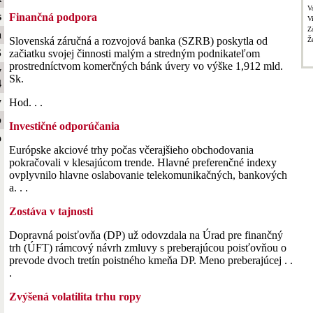
V
s
Finančná podpora
V
Z
a
Slovenská záručná a rozvojová banka (SZRB) poskytla od
Ž
S
začiatku svojej činnosti malým a stredným podnikateľom
prostredníctvom komerčných bánk úvery vo výške 1,912 mld.
y
Sk.
4
y
Hod. . .
b
Investičné odporúčania
o
Európske akciové trhy počas včerajšieho obchodovania
pokračovali v klesajúcom trende. Hlavné preferenčné indexy
ovplyvnilo hlavne oslabovanie telekomunikačných, bankových
a. . .
Zostáva v tajnosti
Dopravná poisťovňa (DP) už odovzdala na Úrad pre finančný
trh (ÚFT) rámcový návrh zmluvy s preberajúcou poisťovňou o
prevode dvoch tretín poistného kmeňa DP. Meno preberajúcej . .
.
Zvýšená volatilita trhu ropy