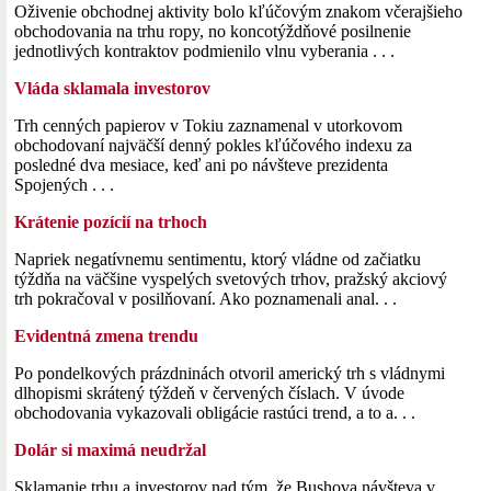
Oživenie obchodnej aktivity bolo kľúčovým znakom včerajšieho
obchodovania na trhu ropy, no koncotýždňové posilnenie
jednotlivých kontraktov podmienilo vlnu vyberania . . .
Vláda sklamala investorov
Trh cenných papierov v Tokiu zaznamenal v utorkovom
obchodovaní najväčší denný pokles kľúčového indexu za
posledné dva mesiace, keď ani po návšteve prezidenta
Spojených . . .
Krátenie pozícií na trhoch
Napriek negatívnemu sentimentu, ktorý vládne od začiatku
týždňa na väčšine vyspelých svetových trhov, pražský akciový
trh pokračoval v posilňovaní. Ako poznamenali anal. . .
Evidentná zmena trendu
Po pondelkových prázdninách otvoril americký trh s vládnymi
dlhopismi skrátený týždeň v červených číslach. V úvode
obchodovania vykazovali obligácie rastúci trend, a to a. . .
Dolár si maximá neudržal
Sklamanie trhu a investorov nad tým, že Bushova návšteva v