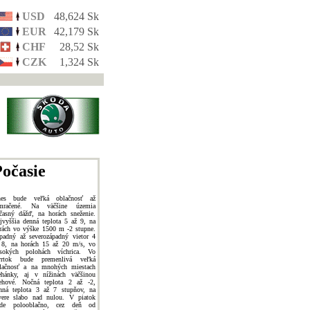
USD
48,624 Sk
EUR
42,179 Sk
CHF
28,52 Sk
CZK
1,324 Sk
očasie
es bude veľká oblačnosť až
mračené. Na väčšine územia
časný dážď, na horách sneženie.
jvyššia denná teplota 5 až 9, na
rách vo výške 1500 m -2 stupne.
padný až severozápadný vietor 4
 8, na horách 15 až 20 m/s, vo
sokých polohách víchrica. Vo
vrtok bude premenlivá veľká
lačnosť a na mnohých miestach
ehánky, aj v nížinách väčšinou
ehové. Nočná teplota 2 až -2,
nná teplota 3 až 7 stupňov, na
vere slabo nad nulou. V piatok
de polooblačno, cez deň od