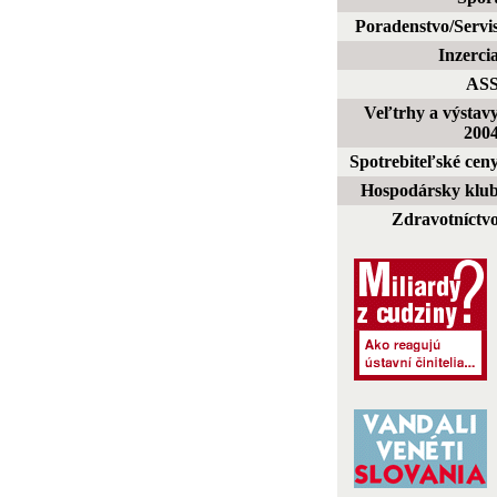
Poradenstvo/Servi
Inzerci
AS
Veľtrhy a výstav
200
Spotrebiteľské cen
Hospodársky klu
Zdravotníctv