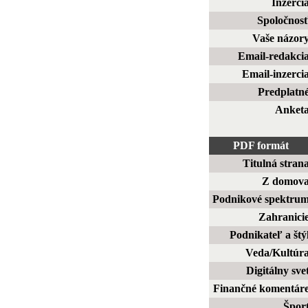
Inzerci
Spoločnos
Vaše názor
Email-redakci
Email-inzerci
Predplatn
Anket
PDF formát
Titulná stran
Z domov
Podnikové spektru
Zahranici
Podnikateľ a štý
Veda/Kultúr
Digitálny sve
Finančné komentár
Špor