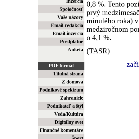
Inzercia
0,8 %. Tento pozi
Spoločnosť
prvý medzimesačn
Vaše názory
minulého roka) vš
Email-redakcia
medziročnom por
Email-inzercia
o 4,1 %.
Predplatné
(TASR)
Anketa
zač
PDF formát
Titulná strana
Z domova
Podnikové spektrum
Zahranicie
Podnikateľ a štýl
Veda/Kultúra
Digitálny svet
Finančné komentáre
Šport