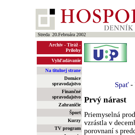
Streda 20.Februára 2002
Archív
-
Tiráž
-
Prílohy
Vyhľadávanie
Na titulnej strane
Domáce
Spať
-
spravodajstvo
Finančné
spravodajstvo
Prvý nárast
Zahraničie
Šport
Priemyselná prod
Kurzy
vzrástla v decem
TV program
porovnaní s pre