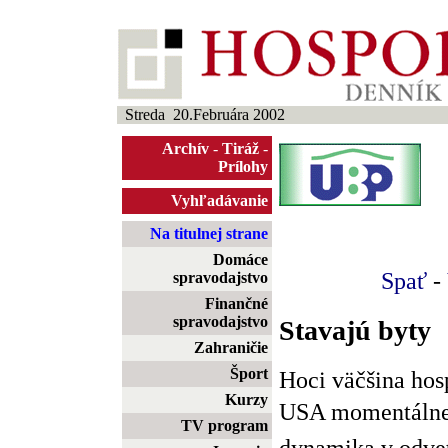
Streda 20.Februára 2002
Archív
-
Tiráž
-
Prílohy
Vyhľadávanie
Na titulnej strane
Domáce
Spať
-
spravodajstvo
Finančné
spravodajstvo
Stavajú byty
Zahraničie
Šport
Hoci väčšina hos
Kurzy
USA momentálne b
TV program
dynamika v odve