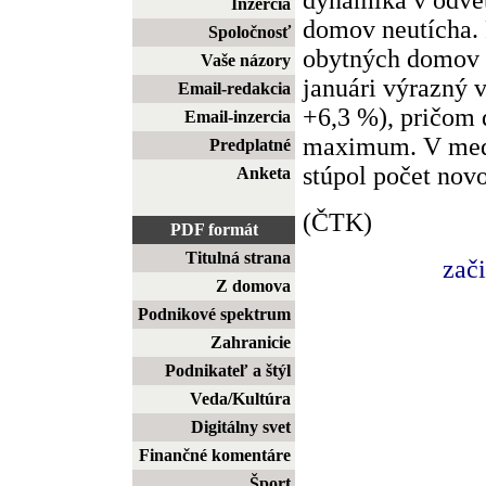
Inzercia
domov neutícha. 
Spoločnosť
obytných domov
Vaše názory
januári výrazný
Email-redakcia
+6,3 %), pričom 
Email-inzercia
maximum. V med
Predplatné
stúpol počet novo
Anketa
(ČTK)
PDF formát
Titulná strana
zač
Z domova
Podnikové spektrum
Zahranicie
Podnikateľ a štýl
Veda/Kultúra
Digitálny svet
Finančné komentáre
Šport