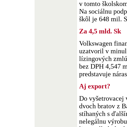
v tomto školskom
Na sociálnu podp
škôl je 648 mil. Sk
Za 4,5 mld. Sk
Volkswagen finan
uzatvoril v minu
lízingových zmlú
bez DPH 4,547 m
predstavuje náras
Aj export?
Do vyšetrovacej 
dvoch bratov z B
stíhaných s ďalš
nelegálnu výrobu 