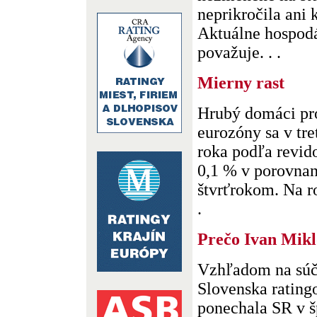
neprikročila ani 
Aktuálne hospod
považuje. . .
Mierny rast
Hrubý domáci pro
eurozóny sa v tr
roka podľa revid
0,1 % v porovnan
štvrťrokom. Na ro
.
Prečo Ivan Mikl
Vzhľadom na súč
Slovenska rating
ponechala SR v 