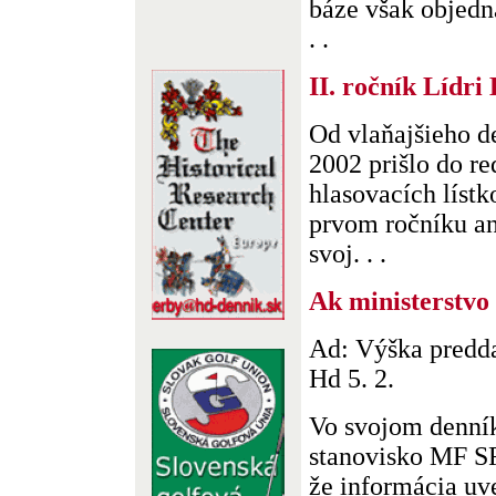
báze však objedn
. .
II. ročník Lídri
Od vlaňajšieho d
2002 prišlo do r
hlasovacích lístk
prvom ročníku ank
svoj. . .
Ak ministerstvo 
Ad: Výška predda
Hd 5. 2.
Vo svojom denník
stanovisko MF SR
že informácia uv