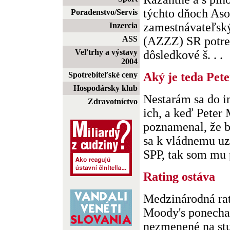
týchto dňoch Aso
Poradenstvo/Servis
zamestnávateľský
Inzercia
ASS
(AZZZ) SR potre
Veľtrhy a výstavy
dôsledkové š. . .
2004
Spotrebiteľské ceny
Aký je teda Pet
Hospodársky klub
Nestarám sa do i
Zdravotníctvo
ich, a keď Peter
poznamenal, že b
sa k vládnemu uz
SPP, tak som mu p
Rating ostáva
Medzinárodná ra
Moody's ponecha
nezmenené na stu