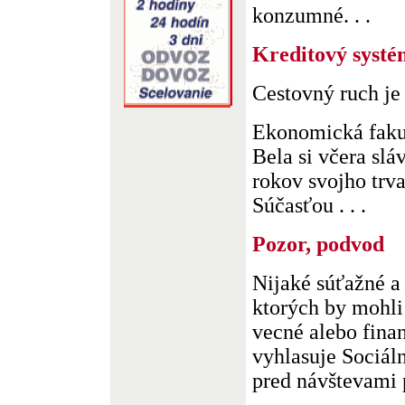
konzumné. . .
Kreditový systé
Cestovný ruch je
Ekonomická faku
Bela si včera sl
rokov svojho trva
Súčasťou . . .
Pozor, podvod
Nijaké súťažné a
ktorých by mohli
vecné alebo fina
vyhlasuje Sociál
pred návštevami p