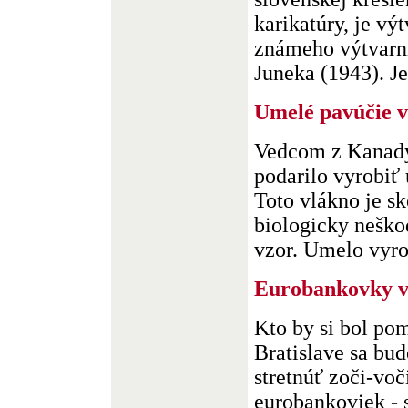
karikatúry, je vý
známeho výtvarn
Juneka (1943). Je
Umelé pavúčie 
Vedcom z Kanady
podarilo vyrobiť
Toto vlákno je sk
biologicky neško
vzor. Umelo vyrob
Eurobankovky v 
Kto by si bol pom
Bratislave sa b
stretnúť zoči-voč
eurobankoviek -