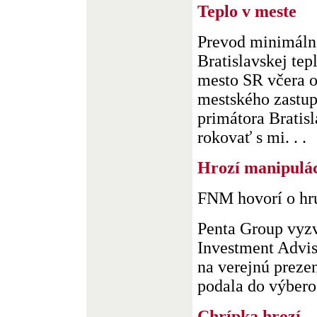
Teplo v meste
Prevod minimáln
Bratislavskej tep
mesto SR včera o
mestského zastupi
primátora Bratis
rokovať s mi. . .
Hrozí manipulác
FNM hovorí o hr
Penta Group vyz
Investment Advis
na verejnú preze
podala do výbero.
Chrípka hrozí