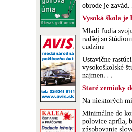
obrode je zavád. .
Vysoká škola je
Mladí ľudia svoj
radšej so štúdiom
cudzine
Ustavične rastúc
vysokoškolské št
najmen. . .
Staré zemiaky d
Na niektorých mi
Minimálne do ko
polovice apríla, 
zásobovanie slov