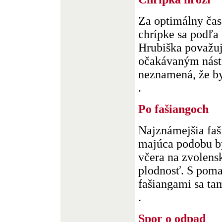
Za optimálny čas
chrípke sa podľa
Hrubiška považuj
očakávaným nást
neznamená, že by
.
Po fašiangoch
Najznámejšia faš
majúca podobu bý
včera na zvolen
plodnosť. S poma
fašiangami sa tam 
.
Spor o odpad