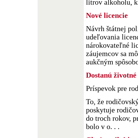
litrov alkoholu, k
Nové licencie
Návrh štátnej pol
udeľovania licenc
nárokovateľné li
záujemcov sa môž
aukčným spôsobom
Dostanú životn
Príspevok pre ro
To, že rodičovský
poskytuje rodičov
do troch rokov, p
bolo v o. . .