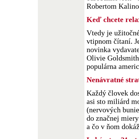
Robertom Kalinom. 
Keď chcete rel
Vtedy je užitočn
vtipnom čítaní. J
novinka vydavat
Olivie Goldsmith
populárna americk
Nenávratné stra
Každý človek dos
asi sto miliárd 
(nervových buniek
do značnej miery 
a čo v ňom dokáže