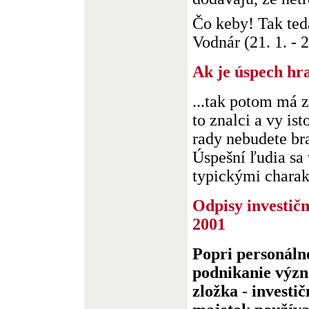
Čo keby! Tak ted
Vodnár (21. 1. - 22
Ak je úspech hra
...tak potom má 
to znalci a vy ist
rady nebudete br
Úspešní ľudia sa
typickými charakt
Odpisy investič
2001
Popri personálne
podnikanie význ
zložka - investi