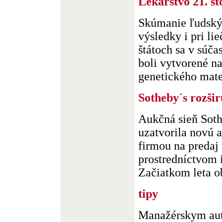
Lekárstvo 21. st
Skúmanie ľudský
výsledky i pri li
štátoch sa v súčas
boli vytvorené na
genetického mater
Sotheby´s rozšir
Aukčná sieň Sot
uzatvorila novú a
firmou na preda
prostredníctvom 
Začiatkom leta obe
tipy
Manažérskym aut