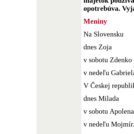
majetok použív
opotrebúva. Vyja
Meniny
Na Slovensku
dnes Zoja
v sobotu Zdenko
v nedeľu Gabriel
V Českej republi
dnes Milada
v sobotu Apolena
v nedeľu Mojmír. 