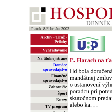
Piatok 8.Februára 2002
Archív
-
Tiráž
-
Prílohy
Vyhľadávanie
Na titulnej strane
Ľ. Harach na ť
Domáce
spravodajstvo
Hd bola doručená
Finančné
mandátnej zmlu
spravodajstvo
o ustanovení výh
Zahraničie
poradcu pri pote
Šport
skutočnom predaj
Kurzy
alebo ka. . .
TV program