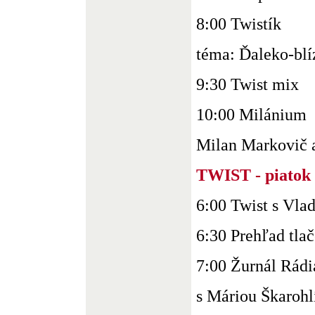
8:00 Twistík
téma: Ďaleko-blí
9:30 Twist mix
10:00 Milánium
Milan Markovič a 
TWIST - piatok 
6:00 Twist s Vl
6:30 Prehľad tla
7:00 Žurnál Rádi
s Máriou Škaroh