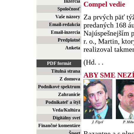
Inzercia
Compel vedie
Spoločnosť
Za prvých päť tý
Vaše názory
predaných 168 áu
Email-redakcia
Najúspešnejším p
Email-inzercia
Predplatné
r. o., Martin, kt
Anketa
realizoval takmer
(Hd. . .
PDF formát
Titulná strana
ABY SME NEZÍ
Z domova
Podnikové spektrum
Zahranicie
Podnikateľ a štýl
Veda/Kultúra
Digitálny svet
Finančné komentáre
Razantne a s pln
Šport