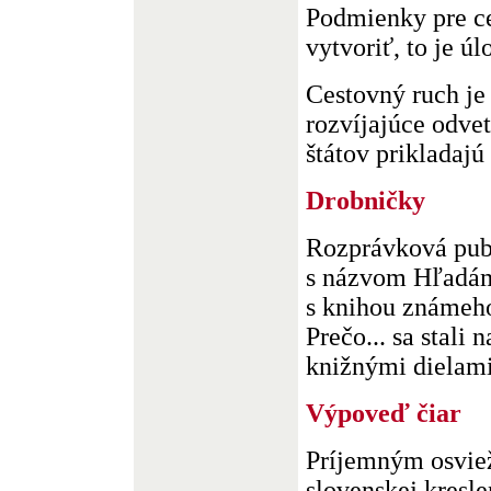
Podmienky pre ce
vytvoriť, to je úl
Cestovný ruch je 
rozvíjajúce odvet
štátov prikladajú 
Drobničky
Rozprávková publ
s názvom Hľadám
s knihou známeho
Prečo... sa stali
knižnými dielami
Výpoveď čiar
Príjemným osviež
slovenskej kresle