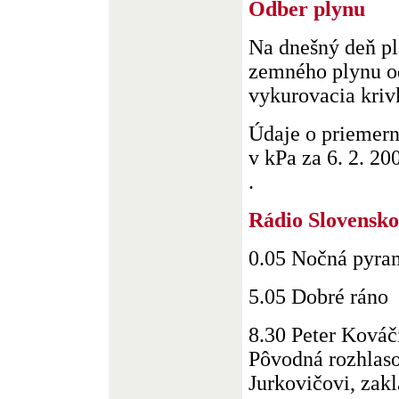
Odber plynu
Na dnešný deň pl
zemného plynu od
vykurovacia krivk
Údaje o priemer
v kPa za 6. 2. 200
.
Rádio Slovensko
0.05 Nočná pyra
5.05 Dobré ráno
8.30 Peter Kováči
Pôvodná rozhlas
Jurkovičovi, zak