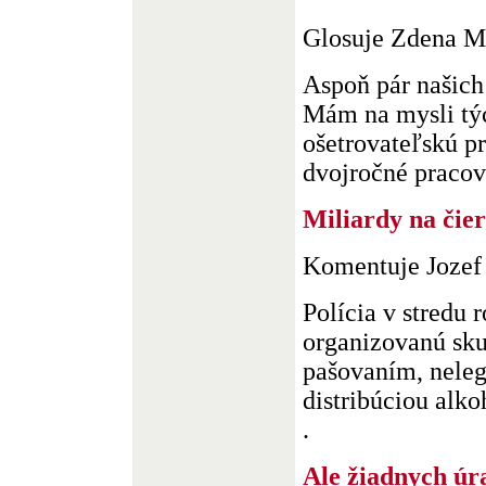
Glosuje Zdena M
Aspoň pár našich 
Mám na mysli týc
ošetrovateľskú p
dvojročné pracovn
Miliardy na čie
Komentuje Jozef
Polícia v stredu r
organizovanú sku
pašovaním, neleg
distribúciou alko
.
Ale žiadnych úr