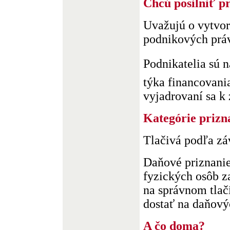
Chcú posilniť p
Uvažujú o vytvor
podnikových prá
Podnikatelia sú 
týka financovani
vyjadrovaní sa k 
Kategórie prizn
Tlačivá podľa zá
Daňové priznanie
fyzických osôb z
na správnom tlač
dostať na daňovýc
A čo doma?