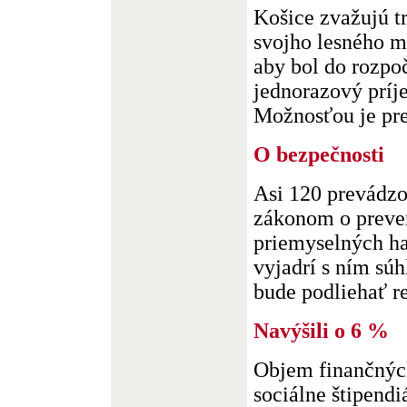
Košice zvažujú tr
svojho lesného m
aby bol do rozpo
jednorazový príj
Možnosťou je pred
O bezpečnosti
Asi 120 prevádzo
zákonom o preve
priemyselných ha
vyjadrí s ním sú
bude podliehať re
Navýšili o 6 %
Objem finančných
sociálne štipendi