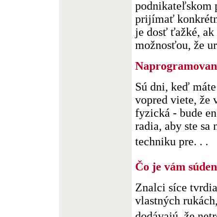
podnikateľskom p
prijímať konkrét
je dosť ťažké, ak
možnosťou, že uro
Naprogramovani
Sú dni, keď máte
vopred viete, že 
fyzická - bude e
radia, aby ste sa
techniku pre. . .
Čo je vám súdené
Znalci síce tvrdi
vlastných rukác
dodávajú, že netr