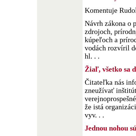
Komentuje Rudol
Návrh zákona o p
zdrojoch, prírod
kúpeľoch a prír
vodách rozvíril d
hl. . .
Žiaľ, všetko sa 
Čitateľka nás inf
zneužívať inštitú
verejnoprospešné
že istá organizác
vyv. . .
Jednou nohou sú