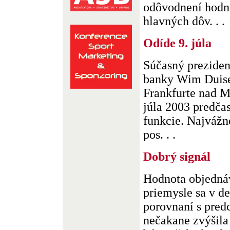
odôvodnení hodno
hlavných dôv. . .
Odíde 9. júla
Súčasný preziden
banky Wim Duise
Frankfurte nad 
júla 2003 predčas
funkcie. Najvážn
pos. . .
Dobrý signál
Hodnota objedn
priemysle sa v d
porovnaní s pre
nečakane zvýšila