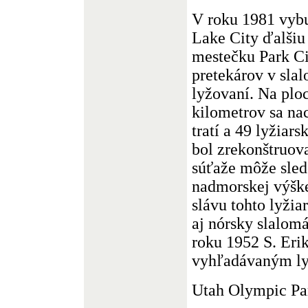
V roku 1981 vybu
Lake City ďalšiu 
mestečku Park Cit
pretekárov v sla
lyžovaní. Na plo
kilometrov sa n
tratí a 49 lyžiar
bol zrekonštruov
súťaže môže sled
nadmorskej výšk
slávu tohto lyžia
aj nórsky slalomá
roku 1952 S. Erik
vyhľadávaným ly
Utah Olympic Pa