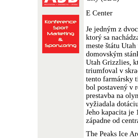
E Center
Je jedným z dvoc
ktorý sa nachád
meste štátu Utah 
domovským stán
Utah Grizzlies, k
triumfoval v skr
tento farmársky 
bol postavený v 
prestavba na olym
vyžiadala dotáci
Jeho kapacita je 
západne od cent
The Peaks Ice Ar