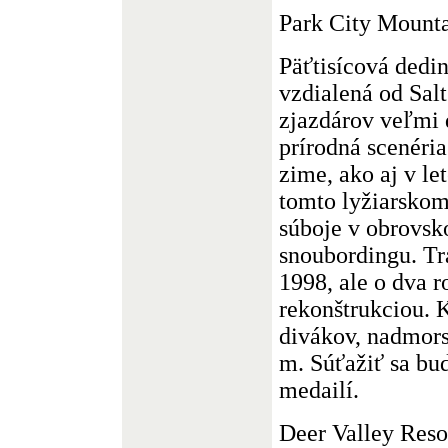
Park City Mounta
Päťtisícová dedi
vzdialená od Salt
zjazdárov veľmi 
prírodná scenéri
zime, ako aj v le
tomto lyžiarskom
súboje v obrovsk
snoubordingu. Tr
1998, ale o dva r
rekonštrukciou. 
divákov, nadmor
m. Súťažiť sa bud
medailí.
Deer Valley Reso