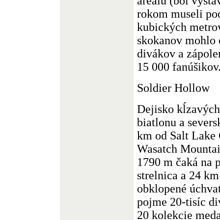
areálu (bol vyst
rokom museli po
kubických metrov
skokanov mohlo 
divákov a zápole
15 000 fanúšikov
Soldier Hollow
Dejisko kĺzavých 
biatlonu a severs
km od Salt Lake
Wasatch Mountai
1790 m čaká na 
strelnica a 24 km
obklopené úchvat
pojme 20-tisíc d
20 kolekcie meda