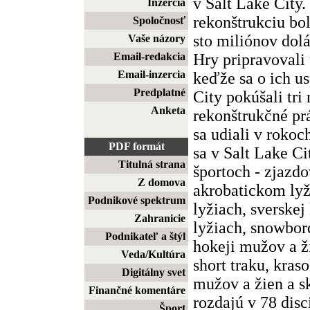
v Salt Lake City.
Inzercia
rekonštrukciu bo
Spoločnosť
sto miliónov dol
Vaše názory
Hry pripravovali
Email-redakcia
Email-inzercia
keďže sa o ich u
Predplatné
City pokúšali tri
Anketa
rekonštrukčné pr
sa udiali v roko
PDF formát
sa v Salt Lake Ci
Titulná strana
športoch - zjazd
Z domova
akrobatickom lyž
Podnikové spektrum
lyžiach, sverske
Zahranicie
lyžiach, snowbor
Podnikateľ a štýl
hokeji mužov a ž
Veda/Kultúra
short traku, kras
Digitálny svet
mužov a žien a s
Finančné komentáre
rozdajú v 78 dis
Šport