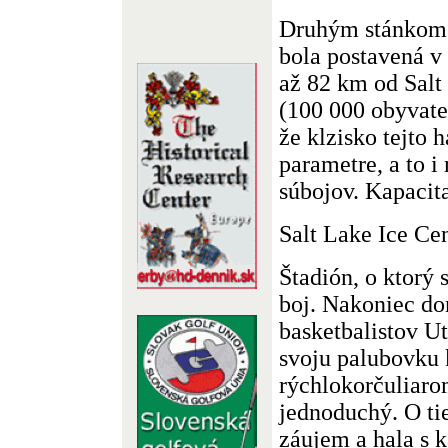
Druhým stánkom h
bola postavená v
až 82 km od Salt
(100 000 obyvate
že klzisko tejto 
parametre, a to 
súbojov. Kapacit
Salt Lake Ice Ce
Štadión, o ktorý 
boj. Nakoniec d
basketbalistov U
svoju palubovku 
rýchlokorčuliaro
jednoduchý. O tie
záujem a hala s 