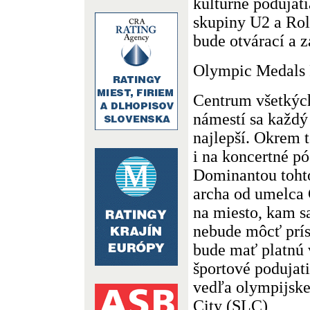
kultúrne podujati
skupiny U2 a Rol
bude otvárací a 
Olympic Medals 
Centrum všetkýc
námestí sa každý
najlepší. Okrem 
i na koncertné p
Dominantou tohto
archa od umelca
na miesto, kam s
nebude môcť prís
bude mať platnú 
športové podujat
vedľa olympijske
City (SLC)