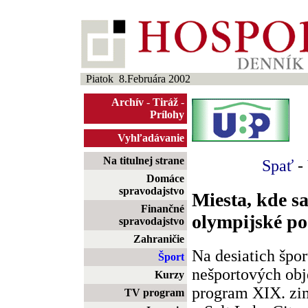
Piatok 8.Februára 2002
Archív
-
Tiráž
-
Prílohy
Vyhľadávanie
Na titulnej strane
Spať
-
Domáce
spravodajstvo
Miesta, kde s
Finančné
olympijské po
spravodajstvo
Zahraničie
Na desiatich špo
Šport
nešportových obj
Kurzy
program XIX. zi
TV program