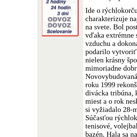
Ide o rýchlokorču
charakterizuje na
na svete. Bol po
vďaka extrémne
vzduchu a dokona
podarilo vytvoriť
nielen krásny špo
mimoriadne dobr
Novovybudovaná 
roku 1999 rekonš
divácka tribúna, 
miest a o rok nesk
si vyžiadalo 28-
Súčasťou rýchlok
tenisové, volejba
bazén. Hala sa n