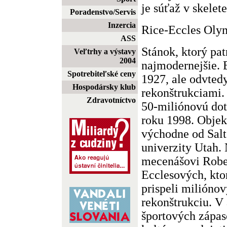
je súťaž v skelete
Poradenstvo/Servis
Inzercia
Rice-Eccles Oly
ASS
Stánok, ktorý pa
Veľtrhy a výstavy
2004
najmodernejšie. 
Spotrebiteľské ceny
1927, ale odvted
Hospodársky klub
rekonštrukciami.
Zdravotníctvo
50-miliónovú dot
roku 1998. Objek
východne od Salt
univerzity Utah.
mecenášovi Robe
Ecclesových, kto
prispeli milión
rekonštrukciu. V
športových zápas