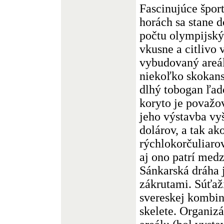
Fascinujúce špor
horách sa stane
počtu olympijský
vkusne a citlivo 
vybudovaný areá
niekoľko skokan
dlhý tobogan ľad
koryto je považov
jeho výstavba vy
dolárov, a tak ak
rýchlokorčuliaro
aj ono patrí medz
Sánkarská dráha 
zákrutami. Súťaž
svereskej kombin
skelete. Organizá