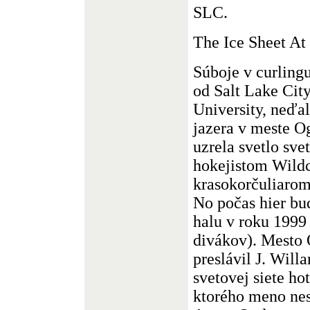
SLC.
The Ice Sheet A
Súboje v curling
od Salt Lake Cit
University, neďa
jazera v meste O
uzrela svetlo sve
hokejistom Wildc
krasokorčuliarom
No počas hier bud
halu v roku 1999
divákov). Mesto 
preslávil J. Will
svetovej siete ho
ktorého meno nes