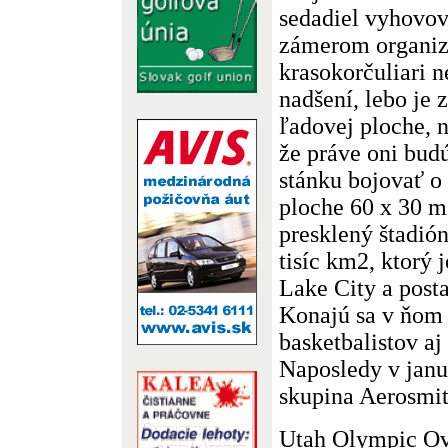
sedadiel vyhovo
zámerom organiz
krasokorčuliari 
nadšení, lebo je 
ľadovej ploche, n
že práve oni bud
stánku bojovať o
ploche 60 x 30 m
presklený štadió
tisíc km2, ktorý 
Lake City a posta
Konajú sa v ňom
basketbalistov aj
Naposledy v janu
skupina Aerosmit
Utah Olympic Ov