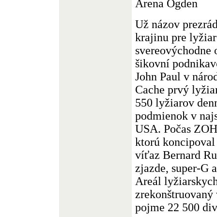
Arena Ogden
Už názov prezrád
krajinu pre lyžia
svereovýchodne 
šikovní podnikav
John Paul v náro
Cache prvý lyžiar
550 lyžiarov denn
podmienok v najst
USA. Počas ZOH s
ktorú koncipoval
víťaz Bernard Ru
zjazde, super-G a
Areál lyžiarskyc
zrekonštruovaný 
pojme 22 500 div