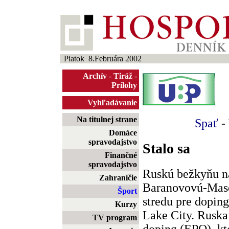
Piatok 8.Februára 2002
Archív
-
Tiráž
-
Prílohy
Vyhľadávanie
Na titulnej strane
Spať
-
Domáce
spravodajstvo
Stalo sa
Finančné
spravodajstvo
Ruskú bežkyňu na
Zahraničie
Baranovovú-Maso
Šport
stredu pre dopin
Kurzy
Lake City. Ruska
TV program
doping (EPO), kto