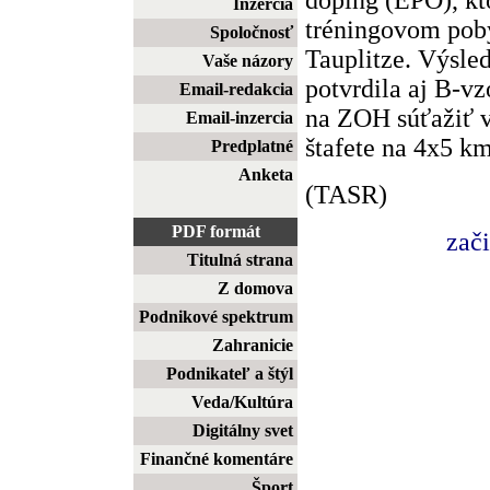
Inzercia
tréningovom pob
Spoločnosť
Tauplitze. Výsle
Vaše názory
potvrdila aj B-v
Email-redakcia
na ZOH súťažiť v
Email-inzercia
štafete na 4x5 km
Predplatné
Anketa
(TASR)
PDF formát
zač
Titulná strana
Z domova
Podnikové spektrum
Zahranicie
Podnikateľ a štýl
Veda/Kultúra
Digitálny svet
Finančné komentáre
Šport