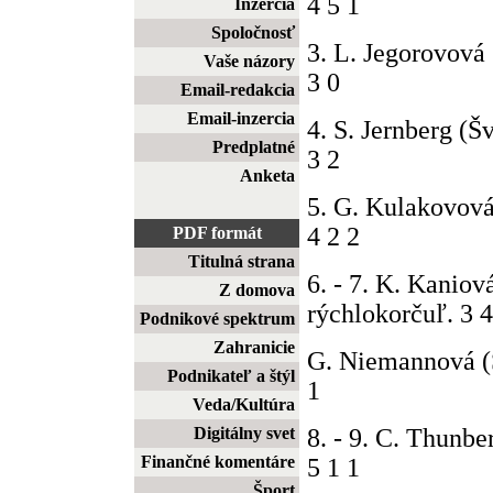
4 5 1
Inzercia
Spoločnosť
3. L. Jegorovová
Vaše názory
3 0
Email-redakcia
Email-inzercia
4. S. Jernberg (Š
Predplatné
3 2
Anketa
5. G. Kulakovová
4 2 2
PDF formát
Titulná strana
6. - 7. K. Kanio
Z domova
rýchlokorčuľ. 3 4
Podnikové spektrum
Zahranicie
G. Niemannová (
Podnikateľ a štýl
1
Veda/Kultúra
8. - 9. C. Thunbe
Digitálny svet
Finančné komentáre
5 1 1
Šport