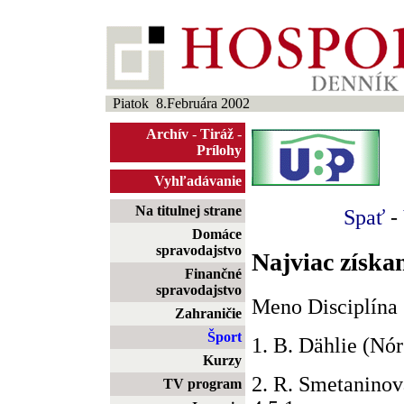
Piatok 8.Februára 2002
Archív
-
Tiráž
-
Prílohy
Vyhľadávanie
Na titulnej strane
Spať
-
Domáce
spravodajstvo
Najviac získa
Finančné
spravodajstvo
Meno Disciplína 
Zahraničie
Šport
1. B. Dählie (Nór
Kurzy
2. R. Smetaninov
TV program