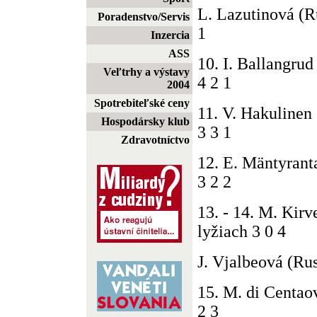
L. Lazutinová (R
Poradenstvo/Servis
1
Inzercia
ASS
10. I. Ballangrud
Veľtrhy a výstavy
4 2 1
2004
Spotrebiteľské ceny
11. V. Hakulinen 
Hospodársky klub
3 3 1
Zdravotníctvo
12. E. Mäntyrant
3 2 2
13. - 14. M. Kirv
lyžiach 3 0 4
J. Vjalbeová (Rus
15. M. di Centaov
2 3