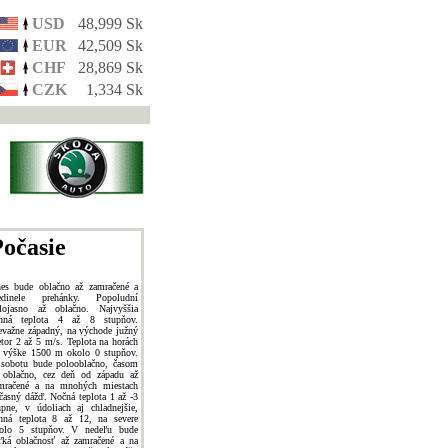
USD
48,999 Sk
EUR
42,509 Sk
CHF
28,869 Sk
CZK
1,334 Sk
očasie
es bude oblačno až zamračené a
edinele prehánky. Popoludní
lojasno až oblačno. Najvyššia
nná teplota 4 až 8 stupňov.
evažne západný, na východe južný
etor 2 až 5 m/s. Teplota na horách
 výške 1500 m okolo 0 stupňov.
sobotu bude polooblačno, časom
 oblačno, cez deň od západu až
mračené a na mnohých miestach
časný dážď. Nočná teplota 1 až -3
upne, v údoliach aj chladnejšie,
nná teplota 8 až 12, na severe
olo 5 stupňov. V nedeľu bude
ľká oblačnosť až zamračené a na