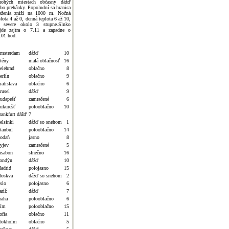
ohých miestach občasný dážď
ebo prehánky. Popoludní sa hranica
eženia zníži na 1000 m. Nočná
plota 4 až 0, denná teplota 6 až 10,
 severe okolo 3 stupne.Slnko
jde zajtra o 7.11 a zapadne o
.01 hod.
msterdam
dážď
10
tény
malá oblačnosť
16
elehrad
oblačno
8
erlín
oblačno
9
ratislava
oblačno
6
rusel
dážď
9
udapešť
zamračené
6
ukurešť
polooblačno
10
rankfurt dážď
7
elsinki
dážď so snehom
1
stanbul
polooblačno
14
odaň
jasno
8
yjev
zamračené
5
isabon
slnečno
16
ondýn
dážď
10
adrid
polojasno
15
oskva
dážď so snehom
2
slo
polojasno
6
aríž
dážď
7
raha
polooblačno
6
ím
polooblačno
15
ofia
oblačno
11
tokholm
oblačno
5