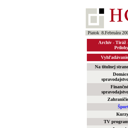
Piatok 8.Februára 20
Archív
-
Tiráž
Príloh
Vyhľadávani
Na titulnej stran
Domác
spravodajstv
Finančn
spravodajstv
Zahraniči
Špor
Kurz
TV progra