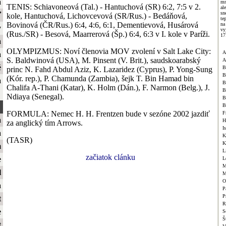
a
mn
TENIS: Schiavoneová (Tal.) - Hantuchová (SR) 6:2, 7:5 v 2.
al
sn
ť
kole, Hantuchová, Lichovcevová (SR/Rus.) - Bedáňová,
te
Bovinová (ČR/Rus.) 6:4, 4:6, 6:1, Dementievová, Husárová
na
y
vy
(Rus./SR) - Besová, Maarrerová (Šp.) 6:4, 6:3 v I. kole v Paríži.
17
a
OLYMPIZMUS: Noví členovia MOV zvolení v Salt Lake City:
A
a
S. Baldwinová (USA), M. Pinsent (V. Brit.), saudskoarabský
A
é
B
princ N. Fahd Abdul Aziz, K. Lazaridez (Cyprus), P. Yong-Sung
B
(Kór. rep.), P. Chamunda (Zambia), šejk T. Bin Hamad bin
a
B
Chalifa A-Thani (Katar), K. Holm (Dán.), F. Narmon (Belg.), J.
B
Ndiaya (Senegal).
B
B
FORMULA: Nemec H. H. Frentzen bude v sezóne 2002 jazdiť
F
a
H
za anglický tím Arrows.
I
a
K
(TASR)
K
m
L
začiatok clánku
e
L
M
l
M
O
a
P
P
t
R
e
S
Š
t