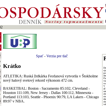
02
-
y
e
e
Spať
-
Verzia pre tlač
P
e
Krátko
o
Dn
oj
é
po
ATLETIKA: Ruská žrdkárka Feofanová vytvorila v Štokholme
o
de
Pr
nový halový svetový rekord výkonom 472 cm.
vi
e
vo
V 
BASKETBAL: Boston - Sacramento 85:102, Cleveland -
t
až
za
Houston 111:109, New Jersey - Dallas 100:112, Minnesota -
ob
y
Portland 113:103, Seattle - Phoenix 90:79, LA Lakers - Chicago
st
de
m
89:97 v NBA.
ok
ve