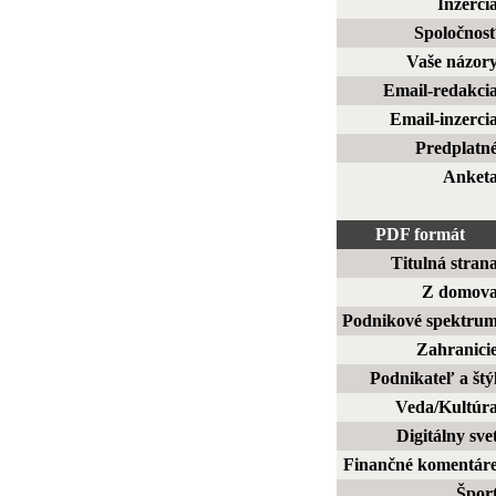
Inzerci
Spoločnos
Vaše názor
Email-redakci
Email-inzerci
Predplatn
Anket
PDF formát
Titulná stran
Z domov
Podnikové spektru
Zahranici
Podnikateľ a štý
Veda/Kultúr
Digitálny sve
Finančné komentár
Špor