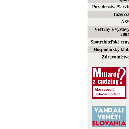
Poradenstvo/Servi
Inzerci
AS
Veľtrhy a výstav
200
Spotrebiteľské cen
Hospodársky klu
Zdravotníctv