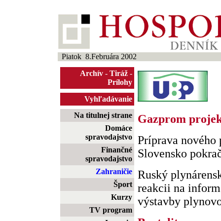
Piatok 8.Februára 2002
Archív
-
Tiráž
-
Prílohy
Vyhľadávanie
Na titulnej strane
Gazprom projekt
Domáce
spravodajstvo
Príprava nového 
Finančné
Slovensko pokra
spravodajstvo
Zahraničie
Ruský plynárens
Šport
reakcii na inform
Kurzy
výstavby plynovod
TV program