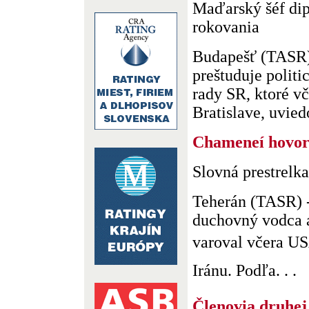
Maďarský šéf dip
rokovania
Budapešť (TASR)
preštuduje polit
rady SR, ktoré vč
Bratislave, uviedo
Chameneí hovorí
Slovná prestrelk
Teherán (TASR) -
duchovný vodca 
varoval včera US
Iránu. Podľa. . .
Členovia druhej