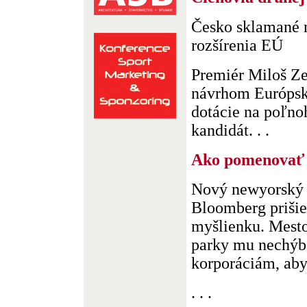
Česko sklamané 
rozšírenia EÚ
Premiér Miloš Ze
návrhom Európsk
dotácie na poľno
kandidát. . .
Ako pomenovať
Nový newyorský 
Bloomberg prišie
myšlienku. Mesto
parky mu nechýb
korporáciám, aby 
. . .