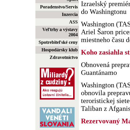
Izraelský premiér
Poradenstvo/Servis
do Washingtonu
Inzercia
ASS
Washington (TASR
Veľtrhy a výstavy
Ariel Šaron price
2004
miestneho času d
Spotrebiteľské ceny
Hospodársky klub
Koho zasiahla st
Zdravotníctvo
Obnovená prepra
Guantánamo
Washington (TAS
obnovila preprav
teroristickej siet
Taliban z Afganis.
Rezervovaný Ma