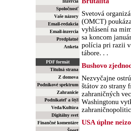
Brutalita
Inzercia
Spoločnosť
Svetová organizá
Vaše názory
(OMCT) poukázal
Email-redakcia
vyhlásení na mimo
Email-inzercia
sa koncom január
Predplatné
polícia pri razi
Anketa
tábore. . .
PDF formát
Bushovo zjedno
Titulná strana
Nezvyčajne ostrú
Z domova
Podnikové spektrum
štátov zo strany 
Zahranicie
zahraničných vec
Podnikateľ a štýl
Washingtonu vytk
Veda/Kultúra
zahraničnopolitick
Digitálny svet
USA úplne neizo
Finančné komentáre
Šport