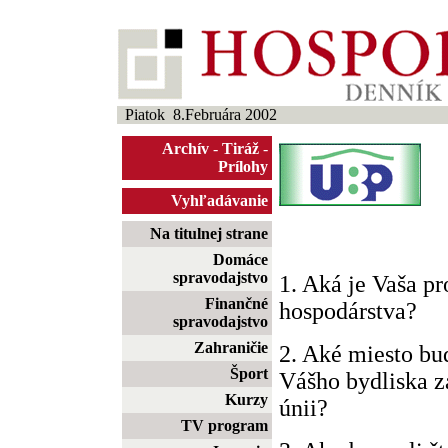
Piatok 8.Februára 2002
Archív
-
Tiráž
-
Prílohy
Vyhľadávanie
Na titulnej strane
Domáce
spravodajstvo
1. Aká je Vaša p
Finančné
hospodárstva?
spravodajstvo
Zahraničie
2. Aké miesto bu
Šport
Vášho bydliska z
Kurzy
únii?
TV program