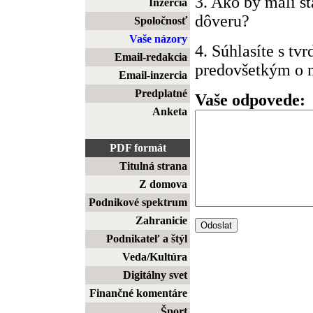
3. Ako by mali š
Inzercia
dôveru?
Spoločnosť
Vaše názory
4. Súhlasíte s tv
Email-redakcia
predovšetkým o m
Email-inzercia
Predplatné
Vaše odpovede:
Anketa
PDF formát
Titulná strana
Z domova
Podnikové spektrum
Zahranicie
Podnikateľ a štýl
Veda/Kultúra
Digitálny svet
Finančné komentáre
Šport