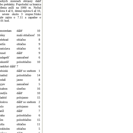
ohých miestach občasný dážď
ebo prehánky. Popoludní sa hranica
eženia zníži na 1000 m. Nočná
plota 4 až 0, denná teplota 6 až 10,
 severe okolo 3 stupne.Slnko
jde zajtra o 7.11 a zapadne o
.01 hod.
msterdam
dážď
10
tény
malá oblačnosť
16
elehrad
oblačno
8
erlín
oblačno
9
ratislava
oblačno
6
rusel
dážď
9
udapešť
zamračené
6
ukurešť
polooblačno
10
rankfurt dážď
7
elsinki
dážď so snehom
1
stanbul
polooblačno
14
odaň
jasno
8
yjev
zamračené
5
isabon
slnečno
16
ondýn
dážď
10
adrid
polojasno
15
oskva
dážď so snehom
2
slo
polojasno
6
aríž
dážď
7
raha
polooblačno
6
ím
polooblačno
15
ofia
oblačno
11
tokholm
oblačno
5