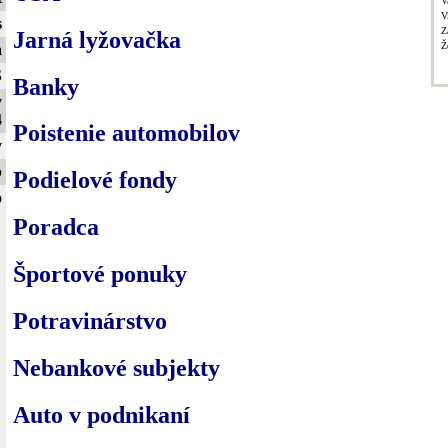
V
V
s
Z
Jarná lyžovačka
Ž
a
S
Banky
y
4
Poistenie automobilov
y
b
Podielové fondy
o
Poradca
Športové ponuky
Potravinárstvo
Nebankové subjekty
Auto v podnikaní