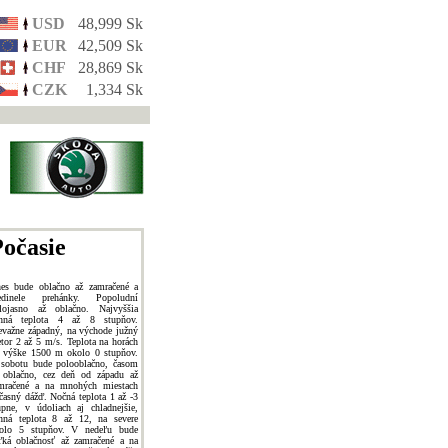
USD
48,999 Sk
EUR
42,509 Sk
CHF
28,869 Sk
CZK
1,334 Sk
očasie
es bude oblačno až zamračené a
edinele prehánky. Popoludní
lojasno až oblačno. Najvyššia
nná teplota 4 až 8 stupňov.
evažne západný, na východe južný
etor 2 až 5 m/s. Teplota na horách
 výške 1500 m okolo 0 stupňov.
sobotu bude polooblačno, časom
 oblačno, cez deň od západu až
mračené a na mnohých miestach
časný dážď. Nočná teplota 1 až -3
upne, v údoliach aj chladnejšie,
nná teplota 8 až 12, na severe
olo 5 stupňov. V nedeľu bude
ľká oblačnosť až zamračené a na