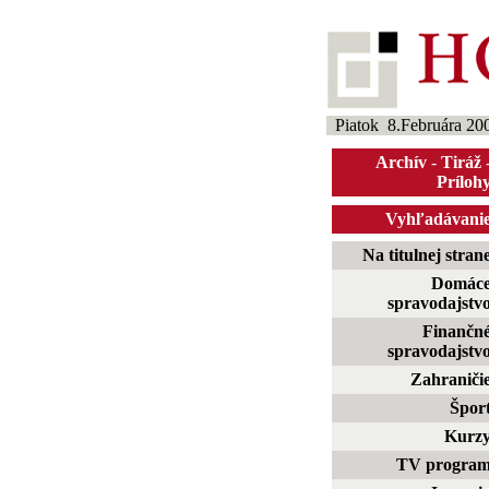
Piatok 8.Februára 20
Archív
-
Tiráž
Príloh
Vyhľadávani
Na titulnej stran
Domác
spravodajstv
Finančn
spravodajstv
Zahraniči
Špor
Kurz
TV progra