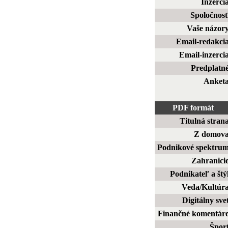
Inzerci
Spoločnos
Vaše názor
Email-redakci
Email-inzerci
Predplatn
Anket
PDF formát
Titulná stran
Z domov
Podnikové spektru
Zahranici
Podnikateľ a štý
Veda/Kultúr
Digitálny sve
Finančné komentár
Špor