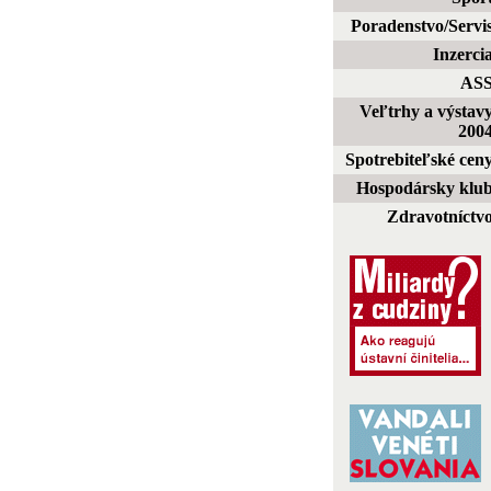
Poradenstvo/Servi
Inzerci
AS
Veľtrhy a výstav
200
Spotrebiteľské cen
Hospodársky klu
Zdravotníctv