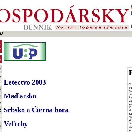
02
-
y
e
e
P
e
Letectvo 2003
o
Dn
oj
é
po
Maďarsko
o
de
Pr
vi
e
vo
V 
Srbsko a Čierna hora
t
až
za
ob
y
st
Veľtrhy
de
m
ok
ve