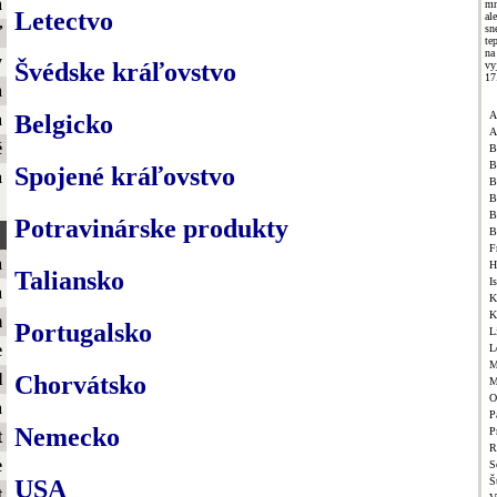
a
mn
Letectvo
al
sn
ť
te
na
y
Švédske kráľovstvo
vy
17
a
A
a
Belgicko
A
é
B
B
Spojené kráľovstvo
a
B
B
B
Potravinárske produkty
B
F
a
H
Taliansko
I
a
K
K
m
Portugalsko
L
e
L
M
l
Chorvátsko
M
O
a
P
Nemecko
P
t
R
e
S
USA
Š
t